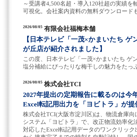
～受講者4,500名超・導入120社超の実績
可視化。会社案内資料の無料ダウンロード
2026/08/05
有限会社福梅本舗
【日本テレビ「一茂×かまいたち ゲ
が丘店が紹介されました】
この度、日本テレビ「一茂×かまいたち ゲ
塩分補給にぴったりな梅干しの魅力をたっ
2026/08/05
株式会社TCI
2027年提出の定期報告に載るのは今年
Excel転記用出力を「ヨビトラ」が
株式会社TCI(大阪市淀川区)は、物流倉庫
システム「ヨビトラ」で、改正物流効率化法
対応したExcel転記用データのワンクリッ