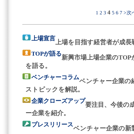
4
1
2
3
5
6
7
>次
上場宣言
上場を目指す経営者が成長
TOPが語る
新興市場上場企業のTO
を語る。
ベンチャーコラム
ベンチャー企業の
ストピックを解説。
企業クローズアップ
要注目、今後の
ー企業を紹介。
プレスリリース
ベンチャー企業の新