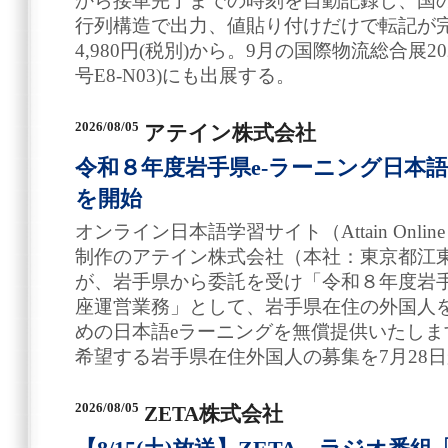
から接車完了までの時刻を自動記録し、国のExc
行列構造で出力、値貼り付けだけで転記が
4,980円(税別)から。9月の国際物流総合展
号E8-N03)にも出展する。
2026/08/05
アテイン株式会社
令和８年度岩手県e-ラーニング日本
を開始
オンライン日本語学習サイト（Attain Online
制作のアテイン株式会社（本社：東京都江東区、電
が、岩手県から委託を受け「令和８年度岩手
座運営業務」として、岩手県在住の外国人
めの日本語eラーニングを無償提供いたします。日
希望する岩手県在住外国人の募集を7月28
2026/08/05
ZETA株式会社