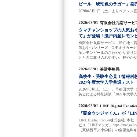
ビール 琥珀色のラガー」発
2026年8月1日（土）よりベアレ
2026/08/01
有限会社九南サービ
タマチャンショップの人気お
て」が登場！瀬戸内産レモン
有限会社九南サービス（所在地：宮
気おやつシリーズ「OH!オサカー
産レモンピールのさわやかな香り
とときに取り入れやすい、軽やか
2026/08/01
涙活事務局
高校生・受験生必見！情報科
2027年度大学入学共通テス
2026年8月1日（土）、早稲田大
英史による特別講演「2027年大
2026/08/01
LINE Digital Fron
『闇金ウシジマくん』が「LIN
LINE Digital Frontie
ビス「LINEマンガ」https://ma
（真鍋昌平／小学館）の全話無料