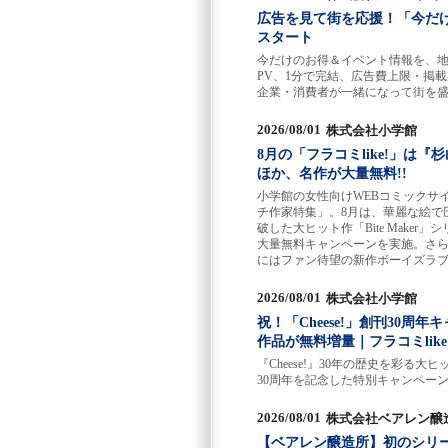
広告を見て街を応援！「今だけ
スタート
今だけのお得＆イベント情報を、
PV、1分で完結、広告費上限・掲
企業・消費者が一緒になって街を
2026/08/01
株式会社小学館
8月の「フラコミlike!」は『
ほか、名作が大量無料!!
小学館の女性向けWEBコミックサイ
チ作家特集」。8月は、華麗な絵で
破した大ヒット作「Bite Mak
大量無料キャンペーンを実施。さらに
にはファン待望の新作ボーイズラ
2026/08/01
株式会社小学館
祝！「Cheese!」創刊30
作品が無料増量｜フラコミlike
『Cheese!』30年の歴史を彩る
30周年を記念した特別キャンペーン
2026/08/01
株式会社ベアレン醸
【ベアレン醸造所】初のシリー