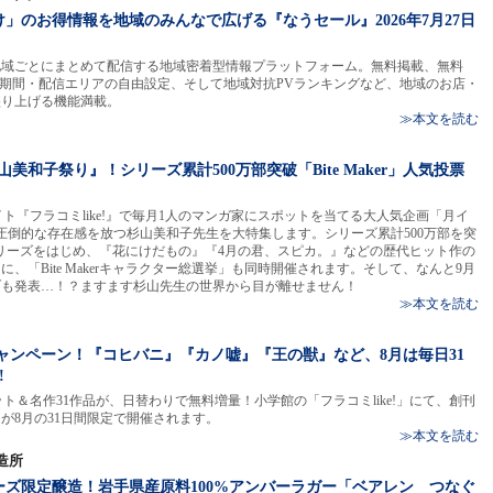
」のお得情報を地域のみんなで広げる『なうセール』2026年7月27日
地域ごとにまとめて配信する地域密着型情報プラットフォーム。無料掲載、無料
載期間・配信エリアの自由設定、そして地域対抗PVランキングなど、地域のお店・
盛り上げる機能満載。
≫本文を読む
杉山美和子祭り』！シリーズ累計500万部突破「Bite Maker」人気投票
ト『フラコミlike!』で毎月1人のマンガ家にスポットを当てる大人気企画「月イ
圧倒的な存在感を放つ杉山美和子先生を大特集します。シリーズ累計500万部を突
er」シリーズをはじめ、『花にけだもの』『4月の君、スピカ。』などの歴代ヒット作の
、「Bite Makerキャラクター総選挙」も同時開催されます。そして、なんと9月
ブも発表…！？ますます杉山先生の世界から目が離せません！
≫本文を読む
周年キャンペーン！『コヒバニ』『カノ嘘』『王の獣』など、8月は毎日31
!
大ヒット＆名作31作品が、日替わりで無料増量！小学館の「フラコミlike!」にて、創刊
が8月の31日間限定で開催されます。
≫本文を読む
造所
ズ限定醸造！岩手県産原料100%アンバーラガー「ベアレン つなぐ