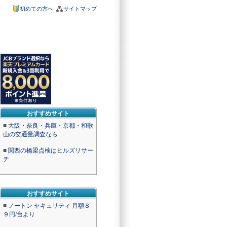
初めての方へ
サイトマップ
おすすめサイト
■
大阪・奈良・兵庫・京都・和歌
山の交通量調査なら
■
関西の橋梁点検はヒルズリサー
チ
おすすめサイト
■
ノートン セキュリティ 月額８
９円/台より