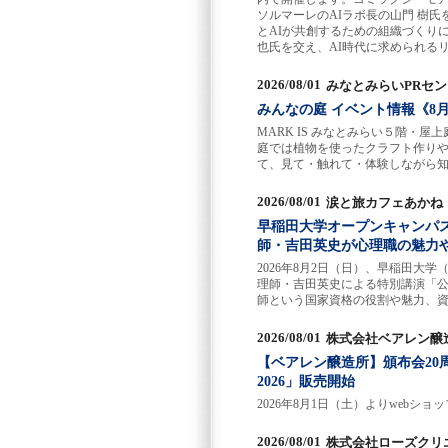
ソルマーレのAIラボ長の山門 樹
とAIが共創するための組織づくり
也氏を交え、AI時代に求められるリーダー像や
2026/08/01
みなとみらいPRセ
みんなの庭 イベント情報《8月
MARK IS みなとみらい５階・
庭では植物を使ったクラフト作り
て、見て・触れて・体験しながら
2026/08/01
涙と旅カフェあかね
早稲田大学オープンキャンパ
師・吉田英史が心理職の魅力
2026年8月2日（日）、早稲田大
理師・吉田英史による特別講演「
師という国家資格の役割や魅力、
2026/08/01
株式会社ベアレン醸
【ベアレン醸造所】頒布会20
2026」販売開始
2026年8月1日（土）よりwebシ
2026/08/01
株式会社ローズクリ