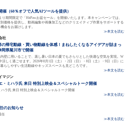
を開催（60％オフで人気AIツールを提供）
月31日より期間限定で「HitPawお盆セール」を開催いたします。本キャンペーンでは、
フの特別価格を提供し、動画編集や画像加工などのクリエイティブ作業をサポートする
る機会をお届けします。
≫本文を読む
会社
群の帰宅動線・買い物動線を体感！まねしたくなるアイデアが詰まっ
静岡県菊川市で開催
を内壁に用いることで、蒸し暑い日本の夏でもさらりとした快適な空気を実現。W
涼しく過ごせます。2026年8月1日（土）・2日（日）・8日（土）・9日（日）に
が暮らしやすい生活動線やキッズスペースも見どころです。
≫本文を読む
イマジン
エ・ミハラ氏 来日 特別上映会＆スペシャルトーク開催
ミハラ氏 来日 特別上映会＆スペシャルトーク開催
≫本文を読む
退任のお知らせ
退任
≫本文を読む