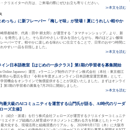
ル・クリエイターの方は、ご来場の際にぜひお立ち寄りください。
≫本文を読む
ス
まめっち」に新フレーバー「梅しそ味」が登場！夏にうれしい軽やか
崎県都城市、代表：田中 耕太郎）が運営する「タマチャンショップ」より、新
味」を発売しました。そら豆のやさしい甘みを活かしながら、梅のほどよい酸味
フレーバーです。軽やかに楽しめる味わいに仕立てることで、日常のおやつ時間に
入れやすい一品を目指しました。
≫本文を読む
ライン日本語教室【はじめの一歩クラス】第1期の学習者を募集開始
 Online Japanese）運営、eラーニング制作のアテイン株式会社（本社：東京都江
1）が、岐阜県から委託を受け「令和８年度ぎふオンライン日本語教室運営業務」として、
語学習機会をオンラインで無償提供することが決定いたしました。まずはオンライ
】第1期の学習者の募集を7月29日に開始しました。
≫本文を読む
国内最大級のAIコミュニティを運営する山門氏が語る、AI時代のリーダ
ェローズ主催】
ント（紹介・派遣）を行う株式会社フェローズが運営するクリエイターコミュニテ
X」は、クリエイティブ組織の人材育成やマネジメントに携わる方を対象としたトークイ
最大化する、現場活用と組織浸透のリアル」を、2026年9月17日（木）に大阪市
をはじめ、ゲームや海外向けコンテンツサービスなど多彩な事業を展開するNTT