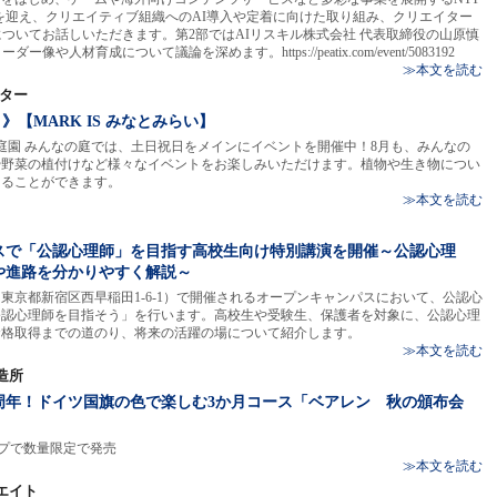
氏を迎え、クリエイティブ組織へのAI導入や定着に向けた取り組み、クリエイター
についてお話しいただきます。第2部ではAIリスキル株式会社 代表取締役の山原慎
人材育成について議論を深めます。https://peatix.com/event/5083192
≫本文を読む
ンター
》【MARK IS みなとみらい】
屋上庭園 みんなの庭では、土日祝日をメインにイベントを開催中！8月も、みんなの
や野菜の植付けなど様々なイベントをお楽しみいただけます。植物や生き物につい
知ることができます。
≫本文を読む
スで「公認心理師」を目指す高校生向け特別講演を開催～公認心理
や進路を分かりやすく解説～
学（東京都新宿区西早稲田1-6-1）で開催されるオープンキャンパスにおいて、公認心
公認心理師を目指そう」を行います。高校生や受験生、保護者を対象に、公認心理
資格取得までの道のり、将来の活躍の場について紹介します。
≫本文を読む
造所
周年！ドイツ国旗の色で楽しむ3か月コース「ベアレン 秋の頒布会
ョップで数量限定で発売
≫本文を読む
エイト