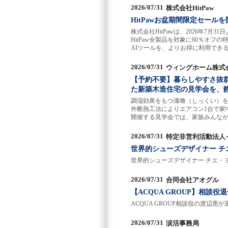
2026/07/31
株式会社HitPaw
HitPawお盆期間限定セール
株式会社HitPawは、2026年7
HitPaw全製品を対象に60％オ
AIツールを、よりお得に利用でき
2026/07/31
ウィングホーム株式
【予約不要】暮らしやすさ抜
た新築木造住宅の見学会を、
調湿効果をもつ漆喰（しっくい）
外断熱工法によりエアコン1台で家中
開催する見学会では、家族みんな
2026/07/31
特定非営利活動法人
世界的シューズデザイナー チ
世界的シューズデザイナー チエ・
2026/07/31
合同会社アオグル
【ACQUA GROUP】相談役
ACQUA GROUP相談役の渡辺憲が
2026/07/31
涙活事務局