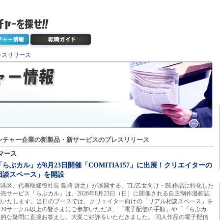
レスリリース
ンチャー企業の新製品・新サービスのプレスリリース
マース
ぶカル」が8月23日開催「COMITIA157」に出展！クリエイターの
相談スペース」を開設
区、代表取締役社長 島崎 啓之）が展開する、TL/乙女向け・BL作品に特化した
売サービス「らぶカル」は、2026年8月23日（日）に開催される自主制作漫画誌
」に出展いたします。当日のブースでは、クリエイター向けの「リアル相談スペース」を
20サークル以上の皆さまにご参加いただき、「電子配信の手順」や「『らぶカ
的な疑問に直接お答えし、大変ご好評をいただきました。 同人作品の電子配信