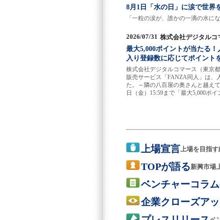
8月1日「水の日」に涙で世
「一粒の涙が、誰かの一滴の水にな
2026/07/31
株式会社デジタルコ
最大5,000ポイントが当た
入り登録数に応じてポイントを
株式会社デジタルコマース（東京都
販売サービス「FANZA同人」は
た。～隣の八百屋の奥さんと越えてはい
日（金）15:59まで「最大5,00
上場宣言
上場を目指す
TOPが語る
新興市場
ベンチャーコラム
企業クローズアッ
プレスリリース
ベ