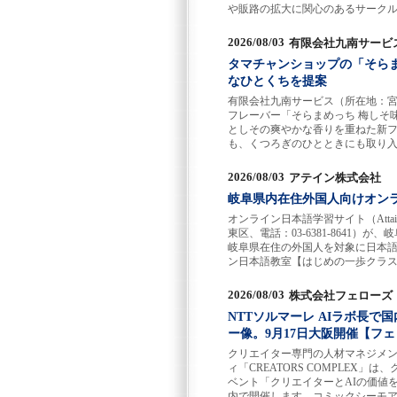
や販路の拡大に関心のあるサーク
2026/08/03
有限会社九南サービ
タマチャンショップの「そら
なひとくちを提案
有限会社九南サービス（所在地：宮
フレーバー「そらまめっち 梅しそ
としその爽やかな香りを重ねた新
も、くつろぎのひとときにも取り
2026/08/03
アテイン株式会社
岐阜県内在住外国人向けオン
オンライン日本語学習サイト（Attain
東区、電話：03-6381-864
岐阜県在住の外国人を対象に日本
ン日本語教室【はじめの一歩クラス
2026/08/03
株式会社フェローズ
NTTソルマーレ AIラボ長で
ー像。9月17日大阪開催【フ
クリエイター専門の人材マネジメ
ィ「CREATORS COMPLE
ベント「クリエイターとAIの価値を
内で開催します。コミックシーモア