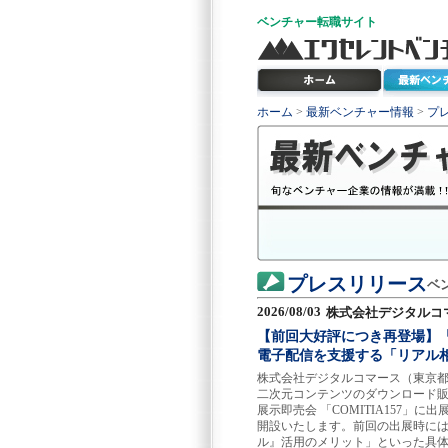
ベンチャー
転職サイト
ホーム
>
最新ベンチャー情報
>
プ
プレスリリース
ベ
2026/08/03
株式会社デジタルコ
【前回大好評につき再登場】「ら
電子配信を支援する「リアル
株式会社デジタルコマース（東京都港
二次元コンテンツのダウンロード販
展示即売会 「COMITIA157
開設いたします。前回の出展時には
ル』活用のメリット」といった具体