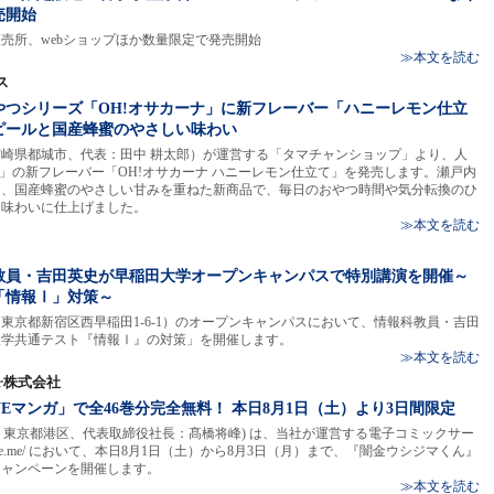
売開始
ン直売所、webショップほか数量限定で発売開始
≫本文を読む
ス
やつシリーズ「OH!オサカーナ」に新フレーバー「ハニーレモン仕立
ピールと国産蜂蜜のやさしい味わい
崎県都城市、代表：田中 耕太郎）が運営する「タマチャンショップ」より、人
ナ」の新フレーバー「OH!オサカーナ ハニーレモン仕立て」を発売します。瀬戸内
に、国産蜂蜜のやさしい甘みを重ねた新商品で、毎日のおやつ時間や気分転換のひ
な味わいに仕上げました。
≫本文を読む
教員・吉田英史が早稲田大学オープンキャンパスで特別講演を開催～
ト「情報Ⅰ」対策～
学（東京都新宿区西早稲田1-6-1）のオープンキャンパスにおいて、情報科教員・吉田
学入学共通テスト『情報Ⅰ』の対策」を開催します。
≫本文を読む
tier株式会社
Eマンガ」で全46巻分完全無料！ 本日8月1日（土）より3日間限定
r株式会社 (本社：東京都港区、代表取締役社長：髙橋将峰) は、当社が運営する電子コミックサー
nga.line.me/ において、本日8月1日（土）から8月3日（月）まで、『闇金ウシジマくん』
キャンペーンを開催します。
≫本文を読む