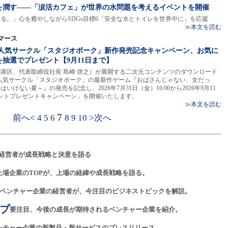
界を潤す――「涙活カフェ」が世界の水問題を考えるイベントを開催
る。」心を癒やしながらSDGs目標6「安全な水とトイレを世界中に」を応援
≫本文を読む
マース
る！人気サークル「スタジオポーク」新作発売記念キャンペーン、お気に
抽選でプレゼント【9月11日まで】
港区、代表取締役社長 島崎 啓之）が展開する二次元コンテンツのダウンロード
、人気サークル「スタジオポーク」の最新作ゲーム『おばさんじゃない、女だっ
けない夏～』の発売を記念し、2026年7月31日（金）16:00から2026年9月11
0ポイントプレゼントキャンペーン」を開催いたします。
≫本文を読む
7
前へ<
4
5
6
8
9
10
>次へ
経営者が成長戦略と決意を語る
上場企業のTOPが、上場の経緯や成長戦略を語る。
ベンチャー企業の経営者が、今注目のビジネストピックを解説。
プ
要注目、今後の成長が期待されるベンチャー企業を紹介。
ンチャー企業の新製品・新サービスのプレスリリース