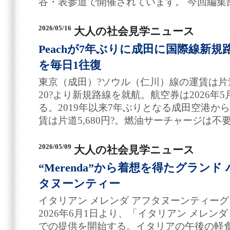
谷・表参道で開催されています。 今回編集
2026/05/16
大人の社会見学ニュース
Peachが7年ぶりに成田に国際線新
を毎日1往復
東京（成田）?ソウル（仁川）線の運賃は片道5,68
20?より新規路線を就航。航空券は2026年5
る。2019年以来7年ぶりとなる成田空港か
賃は片道5,680円?。燃油サーチャージは
2026/05/09
大人の社会見学ニュース
“Merenda”から着想を得たグラン
タヌーンティー
イタリアン メレンダ アフタヌーンティーグ
2026年6月1日より、「イタリアン メレン
での提供を開始する。イタリアの午後の軽食文化