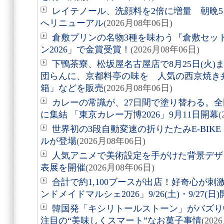
レイテノール、洗顔料を2倍に増量 朝晩
へリニューアル
(2026月08年06日)
倉敷プリンの名物3種を味わう『倉敷セッ
ン2026」で金賞受賞！
(2026月08年06日)
下鴨茶寮、松坂屋名古屋店で8月25日(火
団らんに、京都料亭の味を 人気の西京焼き
箱」などを販売
(2026月08年06日)
カレーの常識が、27日間で塗り替わる。全
に集結 「東京カレー万博2026」9月11日開幕
(
世界初の3段自動変速の折りたたみE-BIKE「Air
ルが登場
(2026月08年06日)
人気アニメで美術設定を手がけた背景デザ
表展を開催
(2026月08年06日)
合計で約1,100ブースが出店！好奇心が
ンドメイドマルシェ2026」9/26(土)・9/27(日
韓国発「キシリトールストーン」がバズり
注目の“美味しくスマート”なお菓子事情
(202