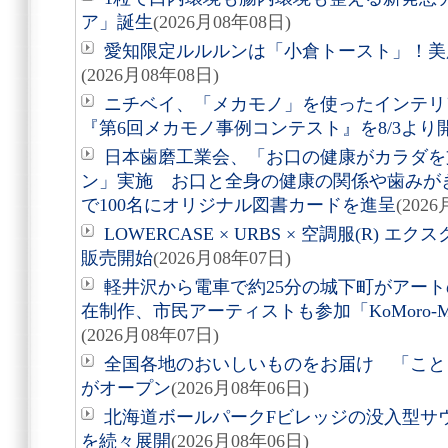
ア」誕生
(2026月08年08日)
愛知限定ルルルンは「小倉トースト」！美
(2026月08年08日)
ニチベイ、「メカモノ」を使ったインテリ
『第6回メカモノ事例コンテスト』を8/3より
日本歯磨工業会、「お口の健康がカラダを
ン」実施 お口と全身の健康の関係や歯みが
で100名にオリジナル図書カードを進呈
(202
LOWERCASE × URBS × 空調服(R)
販売開始
(2026月08年07日)
軽井沢から電車で約25分の城下町がアート
在制作、市民アーティストも参加「KoMoro-Mori-
(2026月08年07日)
全国各地のおいしいものをお届け 「こと
がオープン
(2026月08年06日)
北海道ボールパークFビレッジの没入型サ
を続々展開
(2026月08年06日)