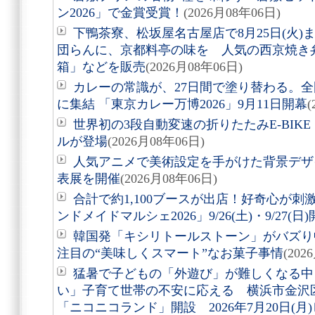
ン2026」で金賞受賞！
(2026月08年06日)
下鴨茶寮、松坂屋名古屋店で8月25日(火
団らんに、京都料亭の味を 人気の西京焼き
箱」などを販売
(2026月08年06日)
カレーの常識が、27日間で塗り替わる。全
に集結 「東京カレー万博2026」9月11日開幕
(
世界初の3段自動変速の折りたたみE-BIKE「Air
ルが登場
(2026月08年06日)
人気アニメで美術設定を手がけた背景デザ
表展を開催
(2026月08年06日)
合計で約1,100ブースが出店！好奇心が
ンドメイドマルシェ2026」9/26(土)・9/27(日
韓国発「キシリトールストーン」がバズり
注目の“美味しくスマート”なお菓子事情
(202
猛暑で子どもの「外遊び」が難しくなる中
い」子育て世帯の不安に応える 横浜市金沢
「ニコニコランド」開設 2026年7月20日(