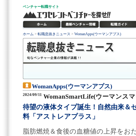
ベンチャー
転職サイト
ホーム
>
転職息抜きニュース
>
WomanApps(ウーマンアプス)
WomanApps(ウーマンアプス)
2024/09/11
WomanSmartLife(ウーマン
待望の液体タイプ誕生！自然由来＆
料「アストレアプラス」
脂肪燃焼＆食後の血糖値の上昇をおだ