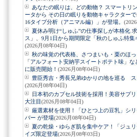
あなたの眠りは、どの動物？ スマートリング「
ータから その日の眠りを動物キャラクターで表す
16タイプ分析（アニマル編）」が登場。
(202
夏休み明け“しゅふ”の仕事探しが本格化 
ス」、9月1日から期間限定「秋のしゅふ特集
(2026月08年04日)
秋の味覚の代表格、さつまいも・栗のほっ
「アルフォート安納芋スイートポテト味」など8
に販売開始！
(2026月08年04日)
豊臣秀吉・秀長兄弟ゆかりの地を巡る スタ
(2026月08年04日)
日本初のカプセル技術を採用！美容サプリメン
大注目
(2026月08年04日)
厳選素材を使用！「ひとつ上の豆乳」シリ
バー が登場
(2026月08年04日)
夏の乾燥・ゆらぎ肌を集中ケア！「ジュリ
イズ限定登場
(2026月08年03日)