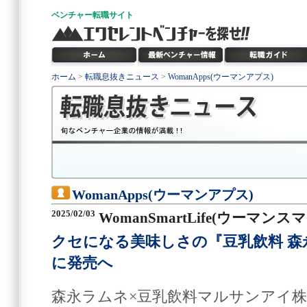
ベンチャー
転職サイト
ホーム
>
転職息抜きニュース
>
WomanApps(ウーマンアプス)
WomanApps(ウーマンアプス)
2025/02/03
WomanSmartLife(ウーマン
クセになる美味しさの『豆乳飲料 森永ラ
に発売へ
森永ラムネ×豆乳飲料マルサンアイ株式