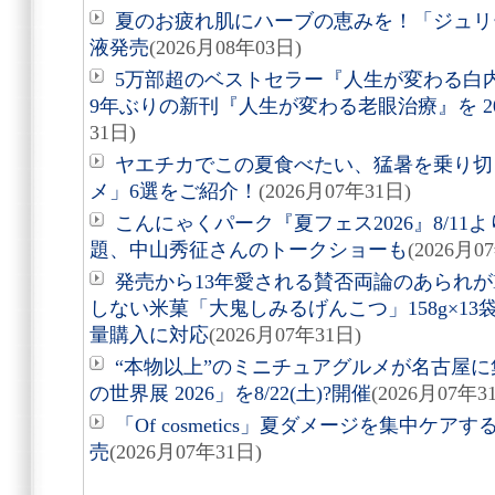
夏のお疲れ肌にハーブの恵みを！「ジュリ
液発売
(2026月08年03日)
5万部超のベストセラー『人生が変わる白
9年ぶりの新刊『人生が変わる老眼治療』を 20
31日)
ヤエチカでこの夏食べたい、猛暑を乗り切
メ」6選をご紹介！
(2026月07年31日)
こんにゃくパーク『夏フェス2026』8/1
題、中山秀征さんのトークショーも
(2026月0
発売から13年愛される賛否両論のあられが
しない米菓「大鬼しみるげんこつ」158g×1
量購入に対応
(2026月07年31日)
“本物以上”のミニチュアグルメが名古屋
の世界展 2026」を8/22(土)?開催
(2026月07年3
「Of cosmetics」夏ダメージを集中ケ
売
(2026月07年31日)