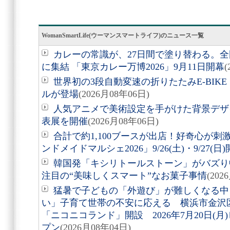
WomanSmartLife(ウーマンスマートライフ)のニュース一覧
カレーの常識が、27日間で塗り替わる。全
に集結 「東京カレー万博2026」9月11日開幕
(
世界初の3段自動変速の折りたたみE-BIKE「Air
ルが登場
(2026月08年06日)
人気アニメで美術設定を手がけた背景デザ
表展を開催
(2026月08年06日)
合計で約1,100ブースが出店！好奇心が
ンドメイドマルシェ2026」9/26(土)・9/27(日
韓国発「キシリトールストーン」がバズり
注目の“美味しくスマート”なお菓子事情
(202
猛暑で子どもの「外遊び」が難しくなる中
い」子育て世帯の不安に応える 横浜市金沢
「ニコニコランド」開設 2026年7月20日(
プン
(2026月08年04日)