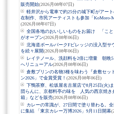
販売開始
(2026月08年07日)
軽井沢から電車で約25分の城下町がアート
在制作、市民アーティストも参加「KoMoro-Mori-
(2026月08年07日)
全国各地のおいしいものをお届け 「こと
がオープン
(2026月08年06日)
北海道ボールパークFビレッジの没入型サ
を続々展開
(2026月08年06日)
レイテノール、洗顔料を2倍に増量 朝晩
へリニューアル
(2026月08年06日)
倉敷プリンの名物3種を味わう『倉敷セッ
ン2026」で金賞受賞！
(2026月08年06日)
下鴨茶寮、松坂屋名古屋店で8月25日(火
団らんに、京都料亭の味を 人気の西京焼き
箱」などを販売
(2026月08年06日)
カレーの常識が、27日間で塗り替わる。全
に集結 「東京カレー万博2026」9月11日開幕
(