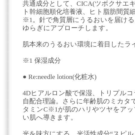
共通成分として、CICA(ツボクサエ
ト幹細胞順化培養液、ヒト脂肪間質
※1。針で角質層にうるおいを届け
ゆらぎにアプローチします。
肌本来のうるおい環境に着目したラ
※1 保湿成分
● Re:needle lotion(化粧水)
4Dヒアルロン酸で保湿、トリプル
自配合理論。さらに年齢肌のミカタ
タミンC※1が肌のハリやツヤをア
い肌へ導きます。
光を味方にする、光活性成分“スピ