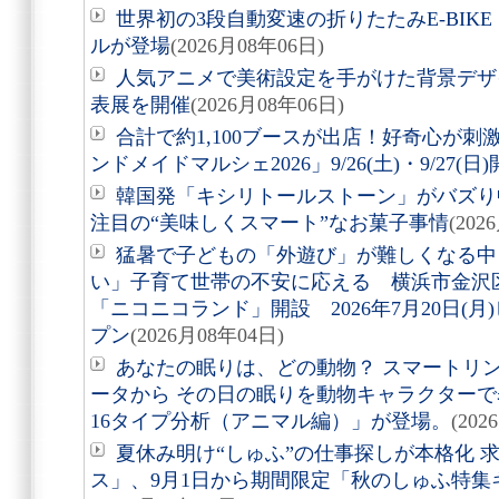
世界初の3段自動変速の折りたたみE-BIKE「Air
ルが登場
(2026月08年06日)
人気アニメで美術設定を手がけた背景デザ
表展を開催
(2026月08年06日)
合計で約1,100ブースが出店！好奇心が
ンドメイドマルシェ2026」9/26(土)・9/27(日
韓国発「キシリトールストーン」がバズり
注目の“美味しくスマート”なお菓子事情
(202
猛暑で子どもの「外遊び」が難しくなる中
い」子育て世帯の不安に応える 横浜市金沢
「ニコニコランド」開設 2026年7月20日(
プン
(2026月08年04日)
あなたの眠りは、どの動物？ スマートリング「
ータから その日の眠りを動物キャラクターで表す
16タイプ分析（アニマル編）」が登場。
(202
夏休み明け“しゅふ”の仕事探しが本格化 
ス」、9月1日から期間限定「秋のしゅふ特集