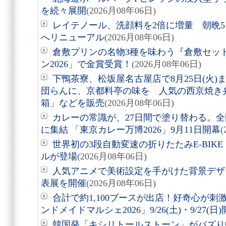
を続々展開
(2026月08年06日)
レイテノール、洗顔料を2倍に増量 朝晩
へリニューアル
(2026月08年06日)
倉敷プリンの名物3種を味わう『倉敷セッ
ン2026」で金賞受賞！
(2026月08年06日)
下鴨茶寮、松坂屋名古屋店で8月25日(火
団らんに、京都料亭の味を 人気の西京焼き
箱」などを販売
(2026月08年06日)
カレーの常識が、27日間で塗り替わる。全
に集結 「東京カレー万博2026」9月11日開幕
(
世界初の3段自動変速の折りたたみE-BIKE「Air
ルが登場
(2026月08年06日)
人気アニメで美術設定を手がけた背景デザ
表展を開催
(2026月08年06日)
合計で約1,100ブースが出店！好奇心が
ンドメイドマルシェ2026」9/26(土)・9/27(日
韓国発「キシリトールストーン」がバズり