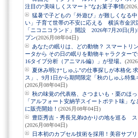
注目の“美味しくスマート”なお菓子事情
(202
猛暑で子どもの「外遊び」が難しくなる中
い」子育て世帯の不安に応える 横浜市金沢
「ニコニコランド」開設 2026年7月20日(
プン
(2026月08年04日)
あなたの眠りは、どの動物？ スマートリング「
ータから その日の眠りを動物キャラクターで表す
16タイプ分析（アニマル編）」が登場。
(202
夏休み明け“しゅふ”の仕事探しが本格化 
ス」、9月1日から期間限定「秋のしゅふ特集
(2026月08年04日)
秋の味覚の代表格、さつまいも・栗のほっ
「アルフォート安納芋スイートポテト味」など8
に販売開始！
(2026月08年04日)
豊臣秀吉・秀長兄弟ゆかりの地を巡る スタ
(2026月08年04日)
日本初のカプセル技術を採用！美容サプリメン