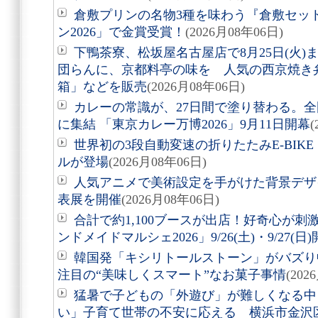
倉敷プリンの名物3種を味わう『倉敷セッ
ン2026」で金賞受賞！
(2026月08年06日)
下鴨茶寮、松坂屋名古屋店で8月25日(火
団らんに、京都料亭の味を 人気の西京焼き
箱」などを販売
(2026月08年06日)
カレーの常識が、27日間で塗り替わる。全
に集結 「東京カレー万博2026」9月11日開幕
(
世界初の3段自動変速の折りたたみE-BIKE「Air
ルが登場
(2026月08年06日)
人気アニメで美術設定を手がけた背景デザ
表展を開催
(2026月08年06日)
合計で約1,100ブースが出店！好奇心が
ンドメイドマルシェ2026」9/26(土)・9/27(日
韓国発「キシリトールストーン」がバズり
注目の“美味しくスマート”なお菓子事情
(202
猛暑で子どもの「外遊び」が難しくなる中
い」子育て世帯の不安に応える 横浜市金沢