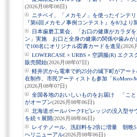
(2026月08年08日)
ニチベイ、「メカモノ」を使ったインテリ
『第6回メカモノ事例コンテスト』を8/3より
日本歯磨工業会、「お口の健康がカラダを
ン」実施 お口と全身の健康の関係や歯みが
で100名にオリジナル図書カードを進呈
(202
LOWERCASE × URBS × 空調服(R)
販売開始
(2026月08年07日)
軽井沢から電車で約25分の城下町がアート
在制作、市民アーティストも参加「KoMoro-Mori-
(2026月08年07日)
全国各地のおいしいものをお届け 「こと
がオープン
(2026月08年06日)
北海道ボールパークFビレッジの没入型サ
を続々展開
(2026月08年06日)
レイテノール、洗顔料を2倍に増量 朝晩
へリニューアル
(2026月08年06日)