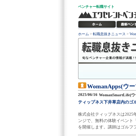
ベンチャー
転職サイト
ホーム
>
転職息抜きニュース
>
Wo
WomanApps(
2025/06/16
WomanSmartLif
ティップネス下井草店内のゴ
株式会社ティップネスは2025
ンジで、無料の体験イベント
を開催します。講師はゴルフフ