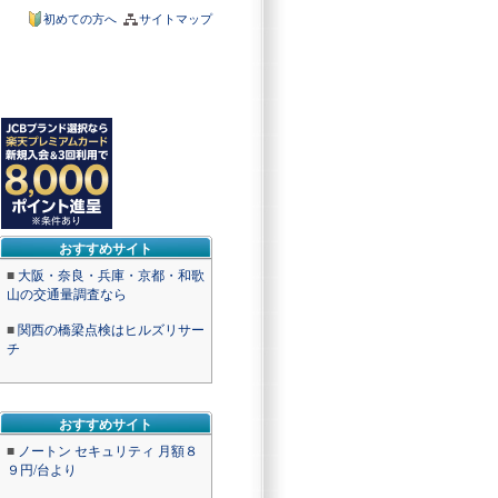
初めての方へ
サイトマップ
おすすめサイト
■
大阪・奈良・兵庫・京都・和歌
山の交通量調査なら
■
関西の橋梁点検はヒルズリサー
チ
おすすめサイト
■
ノートン セキュリティ 月額８
９円/台より