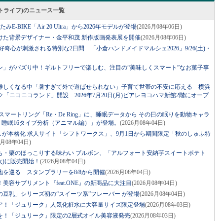
スマートライフ)のニュース一覧
BIKE「Air 20 Ultra」から2026年モデルが登場
(2026月08年06日)
けた背景デザイナー・金平和茂 新作版画発表展を開催
(2026月08年06日)
！好奇心が刺激される特別な2日間 「小倉ハンドメイドマルシェ2026」9/26(土)・
ン」がバズり中！ギルトフリーで楽しむ、注目の“美味しくスマート”なお菓子事
難しくなる中「暑すぎて外で遊ばせられない」子育て世帯の不安に応える 横浜
ニコニコランド」開設 2026年7月20日(月)ビアレヨコハマ新館2階にオープ
マートリング「Re・De Ring」に、睡眠データから その日の眠りを動物キャラ
ng 睡眠16タイプ分析（アニマル編）」が登場。
(2026月08年04日)
しが本格化 求人サイト「シフトワークス」、9月1日から期間限定「秋のしゅふ特
6月08年04日)
も・栗のほっこりする味わい ブルボン、「アルフォート安納芋スイートポテト
火)に販売開始！
(2026月08年04日)
を巡る スタンプラリーを8/8から開催
(2026月08年04日)
容サプリメント『feat.ONE』の新商品に大注目
(2026月08年04日)
豆乳」シリーズ初の“スイーツ系”フレーバー が登場
(2026月08年04日)
ア！「ジュリーク」人気化粧水に大容量サイズ限定登場
(2026月08年03日)
を！「ジュリーク」限定の2層式オイル美容液発売
(2026月08年03日)