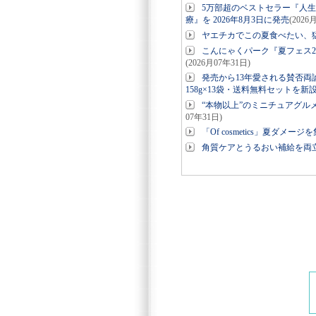
5万部超のベストセラー『人
療』を 2026年8月3日に発売
(2026
ヤエチカでこの夏食べたい、
こんにゃくパーク『夏フェス2
(2026月07年31日)
発売から13年愛される賛否
158g×13袋・送料無料セットを
“本物以上”のミニチュアグルメ
07年31日)
「Of cosmetics」夏ダ
角質ケアとうるおい補給を両