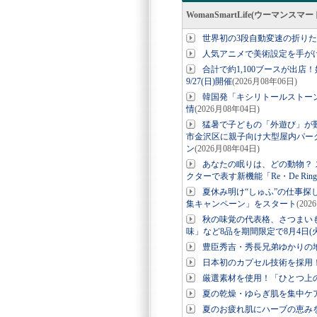
WomanSmartLife(ウーマン
世界初の3段自動変速の折りたたみE-
人気アニメで美術設定を手が
合計で約1,100ブースが出店
9/27(日)開催
(2026月08年06日)
韓国発「キシリトールストー
情
(2026月08年04日)
猛暑で子どもの「外遊び」が
市金沢区に親子向け大型屋内パーク「
ン
(2026月08年04日)
あなたの眠りは、どの動物？ ス
クターで表す新機能「Re・De Ri
夏休み明け“しゅふ”の仕事探
集キャンペーン」をスタート
(202
秋の味覚の代表格、さつまい
味」など8品を期間限定で8月4日(
豊臣秀吉・秀長兄弟ゆかりの地
日本初のカプセル技術を採用！美
厳選素材を使用！「ひとつ上の
夏の乾燥・ゆらぎ肌を集中ケ
夏のお疲れ肌にハーブの恵み