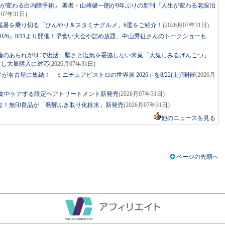
生が変わる白内障手術』 著者・山崎健一朗が9年ぶりの新刊『人生が変わる老眼治
月07年31日)
猛暑を乗り切る「ひんやり＆スタミナグルメ」6選をご紹介！
(2026月07年31日)
026』8/11より開催！早食い大会や詰め放題、中山秀征さんのトークショーも
両論のあられがECで復活 堅さと塩気を妥協しない米菓「大鬼しみるげんこつ」
新設し大量購入に対応
(2026月07年31日)
が名古屋に集結！「ミニチュアビストロの世界展 2026」を8/22(土)?開催
(2026月
メージを集中ケアする限定ヘアトリートメント新発売
(2026月07年31日)
立！無印良品が「発酵ふき取り化粧水」新発売
(2026月07年31日)
他のニュースを見る
ページの先頭へ