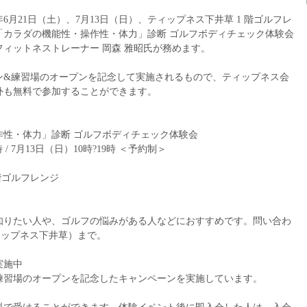
年6月21日（土）、7月13日（日）、ティップネス下井草 1 階ゴルフレ
「カラダの機能性・操作性・体力」診断 ゴルフボディチェック体験会
ィットネストレーナー 岡森 雅昭氏が務めます。
ン&練習場のオープンを記念して実施されるもので、ティップネス会
外も無料で参加することができます。
作性・体力」診断 ゴルフボディチェック体験会
 / 7月13日（日）10時?19時 ＜予約制＞
）
階ゴルフレンジ
知りたい人や、ゴルフの悩みがある人などにおすすめです。問い合わ
（ティップネス下井草）まで。
実施中
練習場のオープンを記念したキャンペーンを実施しています。