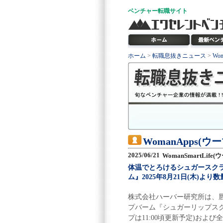
ベンチャー
転職サイト
ホーム
>
転職息抜きニュース
>
Wo
WomanApps(
2025/06/21
WomanSmartLif
体温でとろけるシュガースク
ム』2025年8月21日(木)より
株式会社ハーバー研究所は、
プバーム『シュガーリップスクラ
プは11:00頃更新予定)お