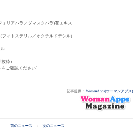
チフォリアバラ／ダマスクバラ)花エキス
ジ(フィトステリル／オクチルドデシル)
リル
部抜粋）
トをご確認ください）
記事提供：
WomanApps(ウーマンアプス)
前のニュース
:
次のニュース