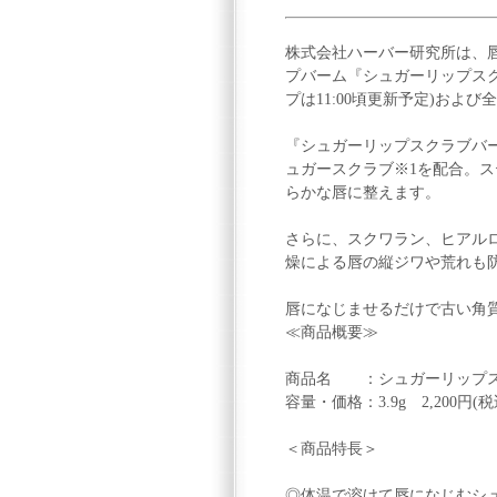
株式会社ハーバー研究所は、
プバーム『シュガーリップスクラ
プは11:00頃更新予定)お
『シュガーリップスクラブバ
ュガースクラブ※1を配合。
らかな唇に整えます。
さらに、スクワラン、ヒアルロ
燥による唇の縦ジワや荒れも
唇になじませるだけで古い角
≪商品概要≫
商品名 ：シュガーリップ
容量・価格：3.9g 2,200円(税
＜商品特長＞
◎体温で溶けて唇になじむシ