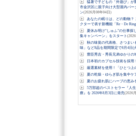
猛暑で子どもの「外遊び」が
市金沢区に親子向け大型屋内パーク「
ン
(2026月08年04日)
あなたの眠りは、どの動物？ ス
クターで表す新機能「Re・De Ri
夏休み明け“しゅふ”の仕事探
集キャンペーン」をスタート
(202
秋の味覚の代表格、さつまい
味」など8品を期間限定で8月4日(
豊臣秀吉・秀長兄弟ゆかりの地
日本初のカプセル技術を採用！美
厳選素材を使用！「ひとつ上の
夏の乾燥・ゆらぎ肌を集中ケ
夏のお疲れ肌にハーブの恵み
5万部超のベストセラー『人
療』を 2026年8月3日に発売
(2026