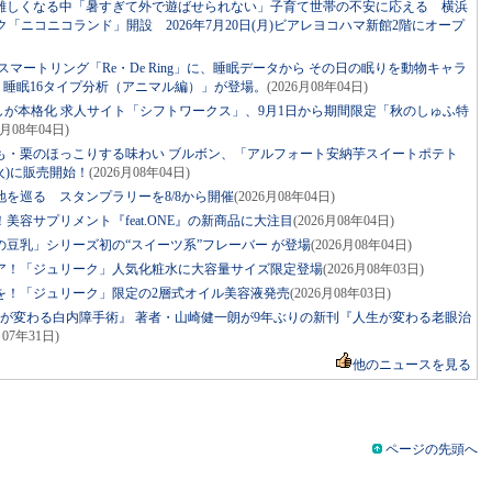
難しくなる中「暑すぎて外で遊ばせられない」子育て世帯の不安に応える 横浜
ニコニコランド」開設 2026年7月20日(月)ビアレヨコハマ新館2階にオープ
マートリング「Re・De Ring」に、睡眠データから その日の眠りを動物キャラ
ng 睡眠16タイプ分析（アニマル編）」が登場。
(2026月08年04日)
しが本格化 求人サイト「シフトワークス」、9月1日から期間限定「秋のしゅふ特
6月08年04日)
も・栗のほっこりする味わい ブルボン、「アルフォート安納芋スイートポテト
火)に販売開始！
(2026月08年04日)
を巡る スタンプラリーを8/8から開催
(2026月08年04日)
容サプリメント『feat.ONE』の新商品に大注目
(2026月08年04日)
豆乳」シリーズ初の“スイーツ系”フレーバー が登場
(2026月08年04日)
ア！「ジュリーク」人気化粧水に大容量サイズ限定登場
(2026月08年03日)
を！「ジュリーク」限定の2層式オイル美容液発売
(2026月08年03日)
生が変わる白内障手術』 著者・山崎健一朗が9年ぶりの新刊『人生が変わる老眼治
月07年31日)
他のニュースを見る
ページの先頭へ