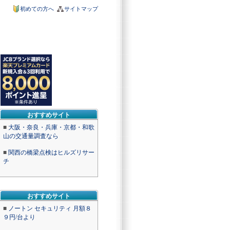
初めての方へ
サイトマップ
おすすめサイト
■
大阪・奈良・兵庫・京都・和歌
山の交通量調査なら
■
関西の橋梁点検はヒルズリサー
チ
おすすめサイト
■
ノートン セキュリティ 月額８
９円/台より