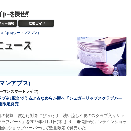
manApps(ウーマンアプス)
ウーマンアプス)
e(ウーマンスマートライフ)
ラブ※1配合でうるぷるなめらか唇へ『シュガーリップスクラブバー
数量限定発売
唇の乾燥、皮むけ対策にぴったり、洗い流し不要のスクラブ入りリッ
ブバーム』を2025年8月21日(木)より、通信販売(オンラインショッ
よび全国のショップハーバーにて数量限定で発売いた…