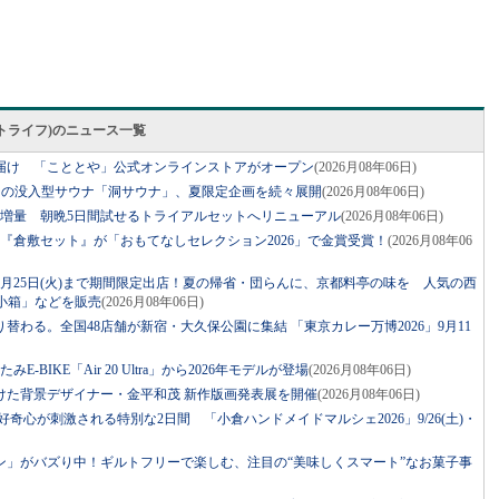
スマートライフ)のニュース一覧
届け 「こととや」公式オンラインストアがオープン
(2026月08年06日)
ジの没入型サウナ「洞サウナ」、夏限定企画を続々展開
(2026月08年06日)
に増量 朝晩5日間試せるトライアルセットへリニューアル
(2026月08年06日)
『倉敷セット』が「おもてなしセレクション2026」で金賞受賞！
(2026月08年06
月25日(火)まで期間限定出店！夏の帰省・団らんに、京都料亭の味を 人気の西
小箱」などを販売
(2026月08年06日)
替わる。全国48店舗が新宿・大久保公園に集結 「東京カレー万博2026」9月11
BIKE「Air 20 Ultra」から2026年モデルが登場
(2026月08年06日)
けた背景デザイナー・金平和茂 新作版画発表展を開催
(2026月08年06日)
！好奇心が刺激される特別な2日間 「小倉ハンドメイドマルシェ2026」9/26(土)・
ン」がバズり中！ギルトフリーで楽しむ、注目の“美味しくスマート”なお菓子事