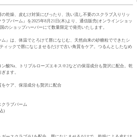
唇の乾燥、皮むけ対策にぴったり、洗い流し不要のスクラブ入りリッ
ブバーム』を2025年8月21日(木)より、通信販売(オンラインショッ
よび全国のショップハーバーにて数量限定で発売いたします。
ーム』は、体温でとろけて唇になじむ、天然由来の砂糖粒でできたシ
スティックで唇になじませるだけで古い角質をケア。つるんとしたなめ
ン酸Na、トリプルローズエキス※2などの保湿成分も贅沢に配合。乾
防ぎます。
質をケア、保湿成分も贅沢に配合
スクラブバーム
込)
ュガースクラブ※1を配合。唇になじませるだけで、乾燥による皮むけ