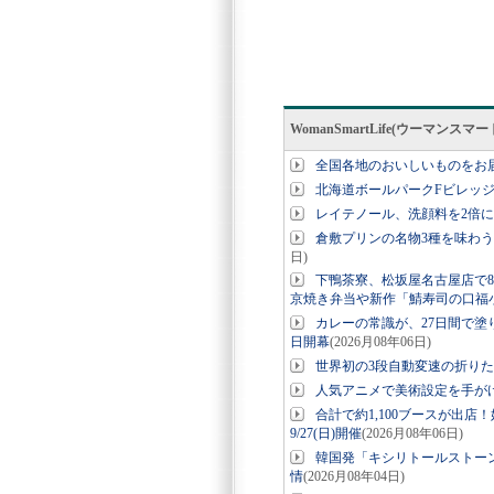
WomanSmartLife(ウーマン
全国各地のおいしいものをお
北海道ボールパークFビレッ
レイテノール、洗顔料を2倍
倉敷プリンの名物3種を味わう
日)
下鴨茶寮、松坂屋名古屋店で8
京焼き弁当や新作「鯖寿司の口福
カレーの常識が、27日間で塗り
日開幕
(2026月08年06日)
世界初の3段自動変速の折りたたみE-
人気アニメで美術設定を手が
合計で約1,100ブースが出店
9/27(日)開催
(2026月08年06日)
韓国発「キシリトールストー
情
(2026月08年04日)