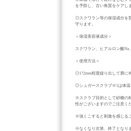
を予防し、古い角質をケアし
◎スクワラン等の保湿成分を
守ります。
＜保湿美容液成分＞
スクワラン、ヒアルロン酸Na
＜使用方法＞
◎1?2mm程度繰り出して唇
◎シュガースクラブ※1は体
※スクラブ目的として砂糖の
性がございますのでご注意く
※強くこすると刺激を感じる
※なくなり次第、終了となり