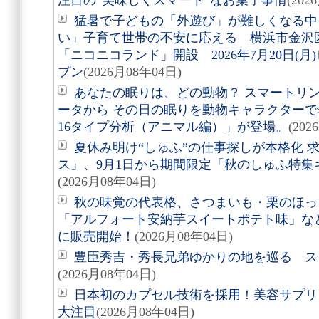
注目の“美味しくスマート”なお菓子事情
(202
猛暑で子どもの「外遊び」が難しくなる中
い」子育て世帯の不安に応える 横浜市金沢
「ニコニコランド」開設 2026年7月20日(
プン
(2026月08年04日)
あなたの眠りは、どの動物？ スマートリング「
ータから その日の眠りを動物キャラクターで表す
16タイプ分析（アニマル編）」が登場。
(202
夏休み明け“しゅふ”の仕事探しが本格化 
ス」、9月1日から期間限定「秋のしゅふ特集
(2026月08年04日)
秋の味覚の代表格、さつまいも・栗のほっ
「アルフォート安納芋スイートポテト味」など8
に販売開始！
(2026月08年04日)
豊臣秀吉・秀長兄弟ゆかりの地を巡る スタ
(2026月08年04日)
日本初のカプセル技術を採用！美容サプリメン
大注目
(2026月08年04日)