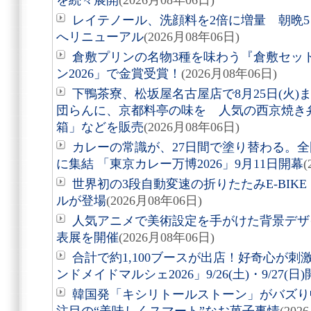
を続々展開
(2026月08年06日)
レイテノール、洗顔料を2倍に増量 朝晩
へリニューアル
(2026月08年06日)
倉敷プリンの名物3種を味わう『倉敷セッ
ン2026」で金賞受賞！
(2026月08年06日)
下鴨茶寮、松坂屋名古屋店で8月25日(火
団らんに、京都料亭の味を 人気の西京焼き
箱」などを販売
(2026月08年06日)
カレーの常識が、27日間で塗り替わる。全
に集結 「東京カレー万博2026」9月11日開幕
(
世界初の3段自動変速の折りたたみE-BIKE「Air
ルが登場
(2026月08年06日)
人気アニメで美術設定を手がけた背景デザ
表展を開催
(2026月08年06日)
合計で約1,100ブースが出店！好奇心が
ンドメイドマルシェ2026」9/26(土)・9/27(日
韓国発「キシリトールストーン」がバズり