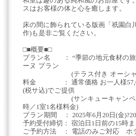
和室は趣のある純和風のお部屋です
スはお客様の体と心を癒します。
床の間に飾られている版画「祇園白
作)も是非ご覧ください。
□■概要■□
プラン名 ： “季節の地元食材の旅
ーヌ プラン
(テラス付き オーシャン
料金 ： 通常価格 お一人様57,000
(税サ込)でご提供
(サンキューキャンペーン
時／1室1名様料金)
プラン期間 ： 2025年6月20日(金)?20
予約受付締切： 宿泊日1日前の15時
ご予約方法 ： 電話のみご対応 ホテル代表