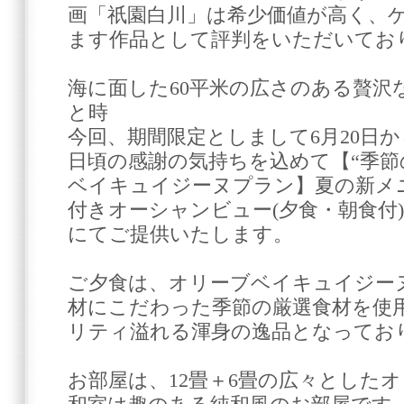
画「祇園白川」は希少価値が高く、
ます作品として評判をいただいてお
海に面した60平米の広さのある贅沢
と時
今回、期間限定としまして6月20日か
日頃の感謝の気持ちを込めて【“季節
ベイキュイジーヌプラン】夏の新メニ
付きオーシャンビュー(夕食・朝食付)57,0
にてご提供いたします。
ご夕食は、オリーブベイキュイジー
材にこだわった季節の厳選食材を使
リティ溢れる渾身の逸品となってお
お部屋は、12畳＋6畳の広々とした