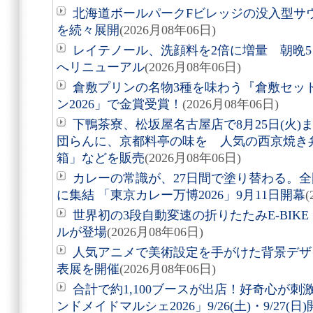
北海道ボールパークFビレッジの没入型サ
を続々展開
(2026月08年06日)
レイテノール、洗顔料を2倍に増量 朝晩
へリニューアル
(2026月08年06日)
倉敷プリンの名物3種を味わう『倉敷セッ
ン2026」で金賞受賞！
(2026月08年06日)
下鴨茶寮、松坂屋名古屋店で8月25日(火
団らんに、京都料亭の味を 人気の西京焼き
箱」などを販売
(2026月08年06日)
カレーの常識が、27日間で塗り替わる。全
に集結 「東京カレー万博2026」9月11日開幕
(
世界初の3段自動変速の折りたたみE-BIKE「Air
ルが登場
(2026月08年06日)
人気アニメで美術設定を手がけた背景デザ
表展を開催
(2026月08年06日)
合計で約1,100ブースが出店！好奇心が
ンドメイドマルシェ2026」9/26(土)・9/27(日