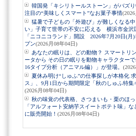
韓国発「キシリトールストーン」がバズり
注目の“美味しくスマート”なお菓子事情
(202
猛暑で子どもの「外遊び」が難しくなる中
い」子育て世帯の不安に応える 横浜市金沢
「ニコニコランド」開設 2026年7月20日(
プン
(2026月08年04日)
あなたの眠りは、どの動物？ スマートリング「
ータから その日の眠りを動物キャラクターで表す
16タイプ分析（アニマル編）」が登場。
(202
夏休み明け“しゅふ”の仕事探しが本格化 
ス」、9月1日から期間限定「秋のしゅふ特集
(2026月08年04日)
秋の味覚の代表格、さつまいも・栗のほっ
「アルフォート安納芋スイートポテト味」など8
に販売開始！
(2026月08年04日)