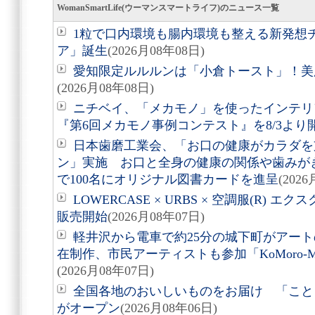
WomanSmartLife(ウーマンスマートライフ)のニュース一覧
1粒で口内環境も腸内環境も整える新発想
ア」誕生
(2026月08年08日)
愛知限定ルルルンは「小倉トースト」！美
(2026月08年08日)
ニチベイ、「メカモノ」を使ったインテリ
『第6回メカモノ事例コンテスト』を8/3より
日本歯磨工業会、「お口の健康がカラダを
ン」実施 お口と全身の健康の関係や歯みが
で100名にオリジナル図書カードを進呈
(202
LOWERCASE × URBS × 空調服(R)
販売開始
(2026月08年07日)
軽井沢から電車で約25分の城下町がアート
在制作、市民アーティストも参加「KoMoro-Mori-
(2026月08年07日)
全国各地のおいしいものをお届け 「こと
がオープン
(2026月08年06日)