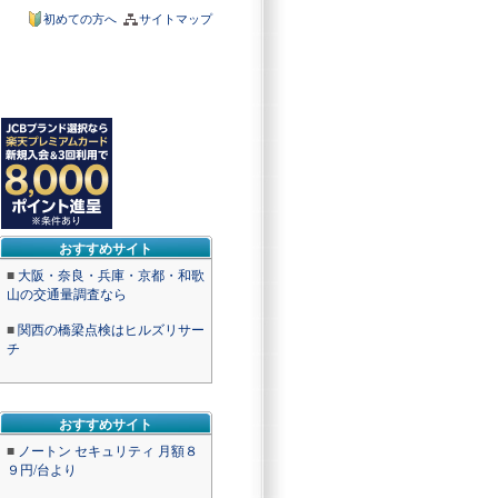
初めての方へ
サイトマップ
おすすめサイト
■
大阪・奈良・兵庫・京都・和歌
山の交通量調査なら
■
関西の橋梁点検はヒルズリサー
チ
おすすめサイト
■
ノートン セキュリティ 月額８
９円/台より