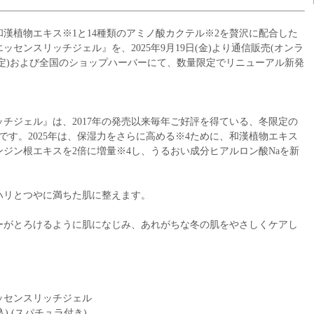
漢植物エキス※1と14種類のアミノ酸カクテル※2を贅沢に配合した
センスリッチジェル』を、2025年9月19日(金)より通信販売(オンラ
新予定)および全国のショップハーバーにて、数量限定でリニューアル新発
チジェル』は、2017年の発売以来毎年ご好評を得ている、冬限定の
です。2025年は、保湿力をさらに高める※4ために、和漢植物エキス
ジン根エキスを2倍に増量※4し、うるおい成分ヒアルロン酸Naを新
ハリとつやに満ちた肌に整えます。
ーがとろけるように肌になじみ、あれがちな冬の肌をやさしくケアし
センスリッチジェル
込) (スパチュラ付き)