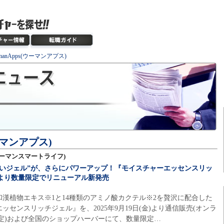
manApps(ウーマンアプス)
ウーマンアプス)
e(ウーマンスマートライフ)
おいジェル”が、さらにパワーアップ！『モイスチャーエッセンスリッ
(金)より数量限定でリニューアル新発売
漢植物エキス※1と14種類のアミノ酸カクテル※2を贅沢に配合した
センスリッチジェル』を、2025年9月19日(金)より通信販売(オンラ
新予定)および全国のショップハーバーにて、数量限定…