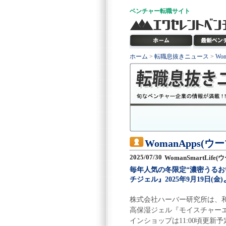
ベンチャー
転職サイト
ホーム
>
転職息抜きニュース
>
Wo
WomanApps(
2025/07/30
WomanSmartLif
毎年人気の冬限定“濃密うる
チジェル』2025年9月19日
株式会社ハーバー研究所は、和
高保湿ジェル『モイスチャーエッ
インショップは11:00頃更