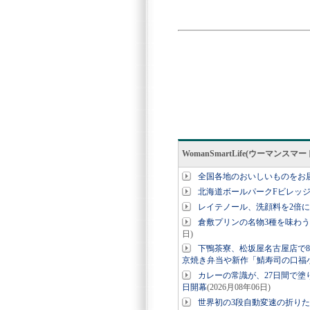
WomanSmartLife(ウーマン
全国各地のおいしいものをお
北海道ボールパークFビレッ
レイテノール、洗顔料を2倍
倉敷プリンの名物3種を味わう
日)
下鴨茶寮、松坂屋名古屋店で8
京焼き弁当や新作「鯖寿司の口福
カレーの常識が、27日間で塗り
日開幕
(2026月08年06日)
世界初の3段自動変速の折りたたみE-