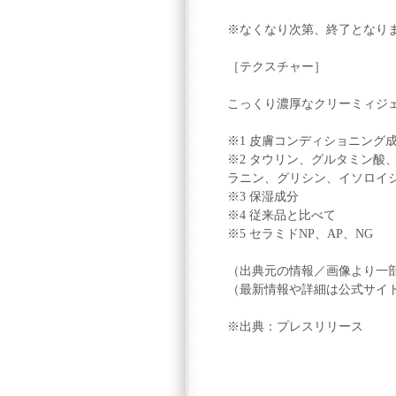
※なくなり次第、終了となり
［テクスチャー］
こっくり濃厚なクリーミィジ
※1 皮膚コンディショニング
※2 タウリン、グルタミン酸
ラニン、グリシン、イソロイシ
※3 保湿成分
※4 従来品と比べて
※5 セラミドNP、AP、NG
（出典元の情報／画像より一
（最新情報や詳細は公式サイ
※出典：プレスリリース