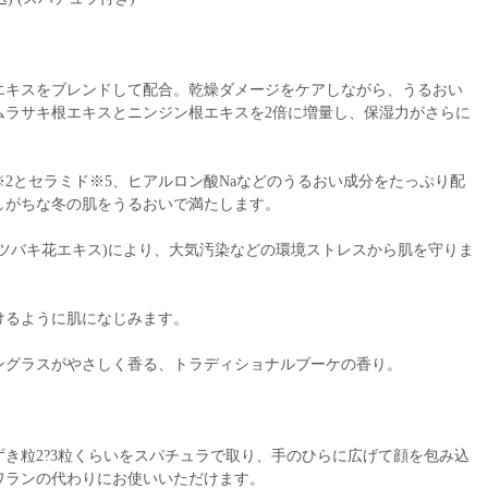
エキスをブレンドして配合。乾燥ダメージをケアしながら、うるおい
ムラサキ根エキスとニンジン根エキスを2倍に増量し、保湿力がさらに
※2とセラミド※5、ヒアルロン酸Naなどのうるおい成分をたっぷり配
しがちな冬の肌をうるおいで満たします。
ツバキ花エキス)により、大気汚染などの環境ストレスから肌を守りま
けるように肌になじみます。
ングラスがやさしく香る、トラディショナルブーケの香り。
き粒2?3粒くらいをスパチュラで取り、手のひらに広げて顔を包み込
ワランの代わりにお使いいただけます。