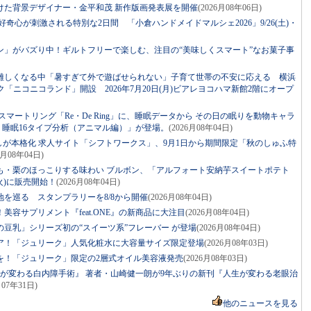
けた背景デザイナー・金平和茂 新作版画発表展を開催
(2026月08年06日)
！好奇心が刺激される特別な2日間 「小倉ハンドメイドマルシェ2026」9/26(土)・
ン」がバズり中！ギルトフリーで楽しむ、注目の“美味しくスマート”なお菓子事
難しくなる中「暑すぎて外で遊ばせられない」子育て世帯の不安に応える 横浜
ニコニコランド」開設 2026年7月20日(月)ビアレヨコハマ新館2階にオープ
マートリング「Re・De Ring」に、睡眠データから その日の眠りを動物キャラ
ng 睡眠16タイプ分析（アニマル編）」が登場。
(2026月08年04日)
しが本格化 求人サイト「シフトワークス」、9月1日から期間限定「秋のしゅふ特
6月08年04日)
も・栗のほっこりする味わい ブルボン、「アルフォート安納芋スイートポテト
火)に販売開始！
(2026月08年04日)
を巡る スタンプラリーを8/8から開催
(2026月08年04日)
容サプリメント『feat.ONE』の新商品に大注目
(2026月08年04日)
豆乳」シリーズ初の“スイーツ系”フレーバー が登場
(2026月08年04日)
ア！「ジュリーク」人気化粧水に大容量サイズ限定登場
(2026月08年03日)
を！「ジュリーク」限定の2層式オイル美容液発売
(2026月08年03日)
生が変わる白内障手術』 著者・山崎健一朗が9年ぶりの新刊『人生が変わる老眼治
月07年31日)
他のニュースを見る