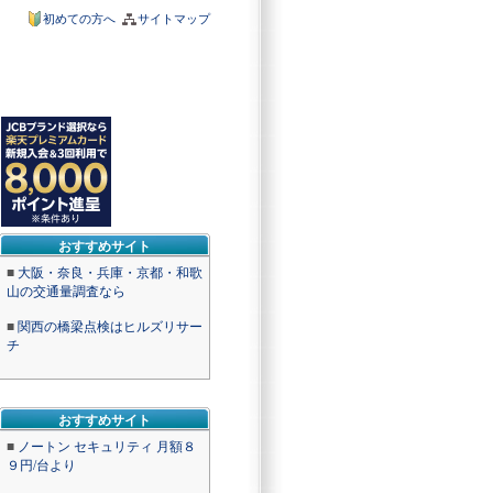
初めての方へ
サイトマップ
おすすめサイト
■
大阪・奈良・兵庫・京都・和歌
山の交通量調査なら
■
関西の橋梁点検はヒルズリサー
チ
おすすめサイト
■
ノートン セキュリティ 月額８
９円/台より