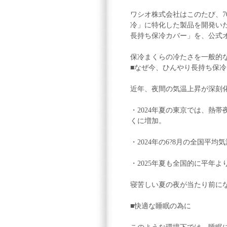
ワシオ株式会社はこのたび、
冷」に特化した製品を開発いた
長持ち保冷カバー」を、公式
保冷まくらの冷たさを一般的
■なぜ今、ひんやり長持ち保
近年、夜間の気温上昇が深刻
・2024年夏の東京では、熱帯夜
くに増加。
・2024年の6?8月の全国平均
・2025年夏も全国的に平年
寝苦しい夏の夜が当たり前に
■快適な睡眠の為に