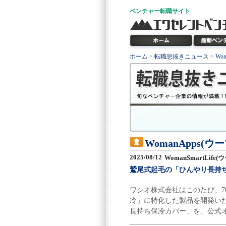
ベンチャー
転職サイト
ホーム
>
転職息抜きニュース
>
Wo
WomanApps(
2025/08/12
WomanSmartLif
鷲尾式起毛の「ひんやり長持
ワシオ株式会社はこのたび、
冷」に特化した製品を開発いた
長持ち保冷カバー」を、公式