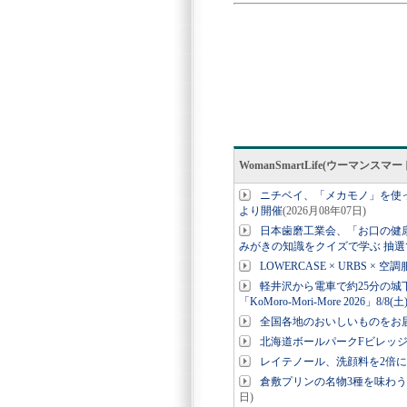
WomanSmartLife(ウーマン
ニチベイ、「メカモノ」を使っ
より開催
(2026月08年07日)
日本歯磨工業会、「お口の健
みがきの知識をクイズで学ぶ 抽選
LOWERCASE × URBS 
軽井沢から電車で約25分の城
「KoMoro-Mori-More 2026」8/8(
全国各地のおいしいものをお
北海道ボールパークFビレッ
レイテノール、洗顔料を2倍
倉敷プリンの名物3種を味わう
日)