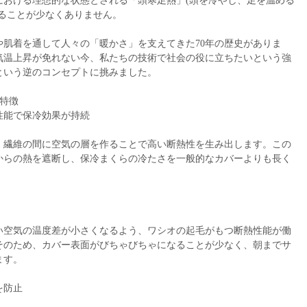
における理想的な状態とされる「頭寒足熱」(頭を冷やし、足を温める
れることが少なくありません。
や肌着を通して人々の「暖かさ」を支えてきた70年の歴史がありま
気温上昇が免れない今、私たちの技術で社会の役に立ちたいという強
という逆のコンセプトに挑みました。
特徴
性能で保冷効果が持続
、繊維の間に空気の層を作ることで高い断熱性を生み出します。この
からの熱を遮断し、保冷まくらの冷たさを一般的なカバーよりも長く
い空気の温度差が小さくなるよう、ワシオの起毛がもつ断熱性能が働
そのため、カバー表面がびちゃびちゃになることが少なく、朝までサ
ます。
を防止