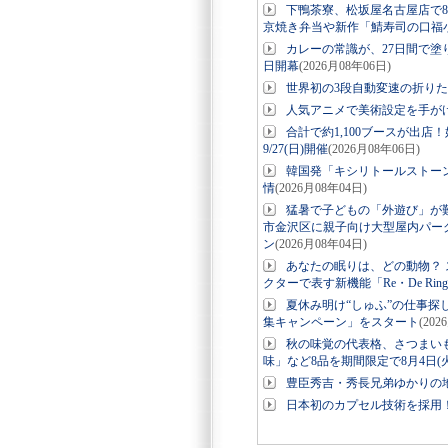
下鴨茶寮、松坂屋名古屋店で8
京焼き弁当や新作「鯖寿司の口福
カレーの常識が、27日間で塗り
日開幕
(2026月08年06日)
世界初の3段自動変速の折りたたみE-
人気アニメで美術設定を手が
合計で約1,100ブースが出店
9/27(日)開催
(2026月08年06日)
韓国発「キシリトールストー
情
(2026月08年04日)
猛暑で子どもの「外遊び」が
市金沢区に親子向け大型屋内パーク「
ン
(2026月08年04日)
あなたの眠りは、どの動物？ ス
クターで表す新機能「Re・De Ri
夏休み明け“しゅふ”の仕事探
集キャンペーン」をスタート
(202
秋の味覚の代表格、さつまい
味」など8品を期間限定で8月4日(
豊臣秀吉・秀長兄弟ゆかりの地
日本初のカプセル技術を採用！美