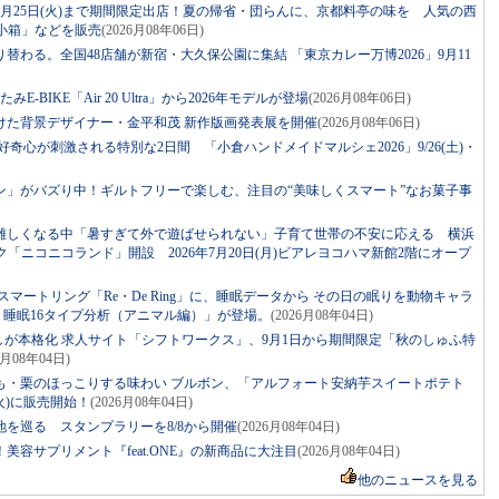
月25日(火)まで期間限定出店！夏の帰省・団らんに、京都料亭の味を 人気の西
小箱」などを販売
(2026月08年06日)
替わる。全国48店舗が新宿・大久保公園に集結 「東京カレー万博2026」9月11
BIKE「Air 20 Ultra」から2026年モデルが登場
(2026月08年06日)
けた背景デザイナー・金平和茂 新作版画発表展を開催
(2026月08年06日)
！好奇心が刺激される特別な2日間 「小倉ハンドメイドマルシェ2026」9/26(土)・
ン」がバズり中！ギルトフリーで楽しむ、注目の“美味しくスマート”なお菓子事
難しくなる中「暑すぎて外で遊ばせられない」子育て世帯の不安に応える 横浜
ニコニコランド」開設 2026年7月20日(月)ビアレヨコハマ新館2階にオープ
マートリング「Re・De Ring」に、睡眠データから その日の眠りを動物キャラ
ng 睡眠16タイプ分析（アニマル編）」が登場。
(2026月08年04日)
しが本格化 求人サイト「シフトワークス」、9月1日から期間限定「秋のしゅふ特
6月08年04日)
も・栗のほっこりする味わい ブルボン、「アルフォート安納芋スイートポテト
火)に販売開始！
(2026月08年04日)
を巡る スタンプラリーを8/8から開催
(2026月08年04日)
容サプリメント『feat.ONE』の新商品に大注目
(2026月08年04日)
他のニュースを見る