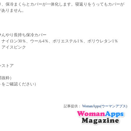
り、保冷まくらとカバーが一体化します。寝返りをうってもカバーが
がありません。
んやり長持ち保冷カバー
イロン30％、ウール4％、ポリエステル1％、ポリウレタン1％
アイスピンク
ンストア
部抜粋）
トをご確認ください）
記事提供：
WomanApps(ウーマンアプス)