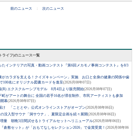
前のニュース
:
次のニュース
スマートライフ)のニュース一覧
たインテリアの写真・動画コンテスト『第6回メカモノ事例コンテスト』を8/3
康がカラダを支える！クイズキャンペーン」実施 お口と全身の健康の関係や歯
で100名にオリジナル図書カードを進呈
(2026月08年07日)
× 空調服(R) エクスクルーシブモデル 8月4日より販売開始
(2026月08年07日)
下町がアートの舞台に 全国の若手16名が滞在制作、市民アーティストも参加
土)開幕
(2026月08年07日)
届け 「こととや」公式オンラインストアがオープン
(2026月08年06日)
ジの没入型サウナ「洞サウナ」、夏限定企画を続々展開
(2026月08年06日)
に増量 朝晩5日間試せるトライアルセットへリニューアル
(2026月08年06日)
『倉敷セット』が「おもてなしセレクション2026」で金賞受賞！
(2026月08年06