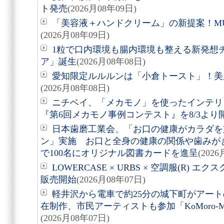
ト発売
(2026月08年09日)
「美容液＋ハンドクリーム」の新提案！M
(2026月08年09日)
1粒で口内環境も腸内環境も整える新発想
ア」誕生
(2026月08年08日)
愛知限定ルルルンは「小倉トースト」！美
(2026月08年08日)
ニチベイ、「メカモノ」を使ったインテリ
『第6回メカモノ事例コンテスト』を8/3より
日本歯磨工業会、「お口の健康がカラダを
ン」実施 お口と全身の健康の関係や歯みが
で100名にオリジナル図書カードを進呈
(202
LOWERCASE × URBS × 空調服(R)
販売開始
(2026月08年07日)
軽井沢から電車で約25分の城下町がアート
在制作、市民アーティストも参加「KoMoro-Mori-
(2026月08年07日)