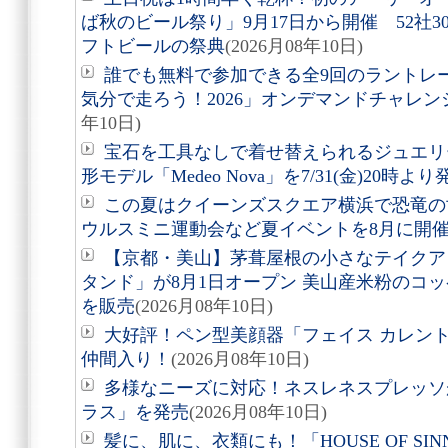
ば秋のビール祭り」9月17日から開催 52社
フトビールの祭典
(2026月08年10日)
誰でも無料で参加できる全9回のラントレ
気分で走ろう！2026」オンデマンドチャレン
年10日)
宝石を工具なしで着せ替えられるジュエリー
形モデル「Medeo Nova」を7/31(金)20時より
この夏はクイーンズスクエア横浜で恐竜の
ウルスミニ運動会など夏イベントを8月に開
【京都・美山】茅葺屋根の小さなテイクア
タンド」が8月1日オープン 美山産米粉のコ
を販売
(2026月08年10日)
大好評！ペン型美顔器「フェイス カレン
仲間入り！
(2026月08年10日)
多様なニーズに対応！ネスレネスプレッソ
ラス」を発売
(2026月08年10日)
髪に、肌に、衣類にも！「HOUSE OF SIN