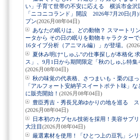
い」子育て世帯の不安に応える 横浜市金沢
「ニコニコランド」開設 2026年7月20日(
プン
(2026月08年04日)
あなたの眠りは、どの動物？ スマートリング「
ータから その日の眠りを動物キャラクターで表す
16タイプ分析（アニマル編）」が登場。
(202
夏休み明け“しゅふ”の仕事探しが本格化 
ス」、9月1日から期間限定「秋のしゅふ特集
(2026月08年04日)
秋の味覚の代表格、さつまいも・栗のほっ
「アルフォート安納芋スイートポテト味」など8
に販売開始！
(2026月08年04日)
豊臣秀吉・秀長兄弟ゆかりの地を巡る スタ
(2026月08年04日)
日本初のカプセル技術を採用！美容サプリメン
大注目
(2026月08年04日)
厳選素材を使用！「ひとつ上の豆乳」シリ