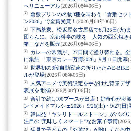
へリニューアル
(2026月08年06日)
倉敷プリンの名物3種を味わう『倉敷セッ
ン2026」で金賞受賞！
(2026月08年06日)
下鴨茶寮、松坂屋名古屋店で8月25日(火
団らんに、京都料亭の味を 人気の西京焼き
箱」などを販売
(2026月08年06日)
カレーの常識が、27日間で塗り替わる。全
に集結 「東京カレー万博2026」9月11日開幕
(
世界初の3段自動変速の折りたたみE-BIKE「Air
ルが登場
(2026月08年06日)
人気アニメで美術設定を手がけた背景デザ
表展を開催
(2026月08年06日)
合計で約1,100ブースが出店！好奇心が
ンドメイドマルシェ2026」9/26(土)・9/27(日
韓国発「キシリトールストーン」がバズり
注目の“美味しくスマート”なお菓子事情
(202
猛暑で子どもの「外遊び」が難しくなる中