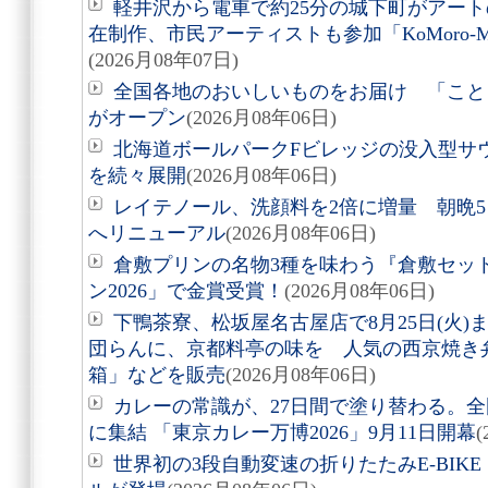
軽井沢から電車で約25分の城下町がアート
在制作、市民アーティストも参加「KoMoro-Mori-
(2026月08年07日)
全国各地のおいしいものをお届け 「こと
がオープン
(2026月08年06日)
北海道ボールパークFビレッジの没入型サ
を続々展開
(2026月08年06日)
レイテノール、洗顔料を2倍に増量 朝晩
へリニューアル
(2026月08年06日)
倉敷プリンの名物3種を味わう『倉敷セッ
ン2026」で金賞受賞！
(2026月08年06日)
下鴨茶寮、松坂屋名古屋店で8月25日(火
団らんに、京都料亭の味を 人気の西京焼き
箱」などを販売
(2026月08年06日)
カレーの常識が、27日間で塗り替わる。全
に集結 「東京カレー万博2026」9月11日開幕
(
世界初の3段自動変速の折りたたみE-BIKE「Air