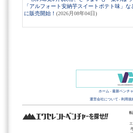
「アルフォート安納芋スイートポテト味」など8
に販売開始！
(2026月08年04日)
ホーム
-
最新ベンチ
運営会社について
-
利用規
転
エ