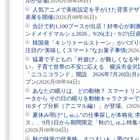
ルが登場
(2026月08年06日)
人気アニメで美術設定を手がけた背景デザ
表展を開催
(2026月08年06日)
合計で約1,100ブースが出店！好奇心が
ンドメイドマルシェ2026」9/26(土)・9/27(日
韓国発「キシリトールストーン」がバズり
注目の“美味しくスマート”なお菓子事情
(202
猛暑で子どもの「外遊び」が難しくなる中
い」子育て世帯の不安に応える 横浜市金沢
「ニコニコランド」開設 2026年7月20日(
プン
(2026月08年04日)
あなたの眠りは、どの動物？ スマートリング「
ータから その日の眠りを動物キャラクターで表す
16タイプ分析（アニマル編）」が登場。
(202
夏休み明け“しゅふ”の仕事探しが本格化 
ス」、9月1日から期間限定「秋のしゅふ特集
(2026月08年04日)
秋の味覚の代表格、さつまいも・栗のほっ