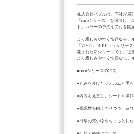
株式会社バブルは、同社が展開す
「cocoシリーズ」を追加し、
ト」カラーの予約を受付を開
より親しみやすく快適なモデ
「VIVEL TRIKE coc
発された新シリーズです。従
より親しみやすく快適なモデ
■cocoシリーズの特長
●丸みを帯びたフォルムと明る
●内装を見直し、シートや操
●視認性を向上させつつ、遊
●日常の買い物やちょっとし
■仕様と価格について