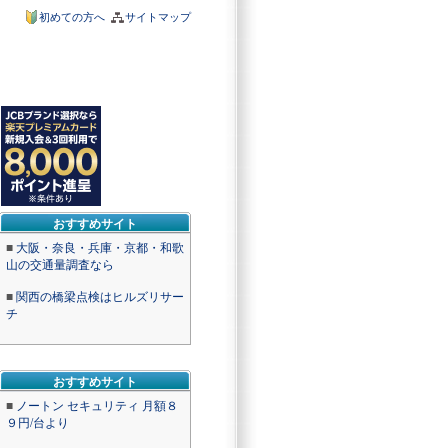
初めての方へ
サイトマップ
おすすめサイト
■
大阪・奈良・兵庫・京都・和歌
山の交通量調査なら
■
関西の橋梁点検はヒルズリサー
チ
おすすめサイト
■
ノートン セキュリティ 月額８
９円/台より