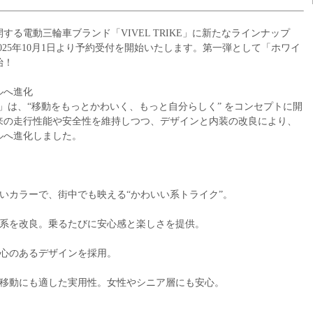
る電動三輪車ブランド「VIVEL TRIKE」に新たなラインナップ
2025年10月1日より予約受付を開始いたします。第一弾として「ホワイ
始！
ルへ進化
oシリーズ」は、“移動をもっとかわいく、もっと自分らしく” をコンセプトに開
来の走行性能や安全性を維持しつつ、デザインと内装の改良により、
ルへ進化しました。
いカラーで、街中でも映える“かわいい系トライク”。
作系を改良。乗るたびに安心感と楽しさを提供。
び心のあるデザインを採用。
た移動にも適した実用性。女性やシニア層にも安心。