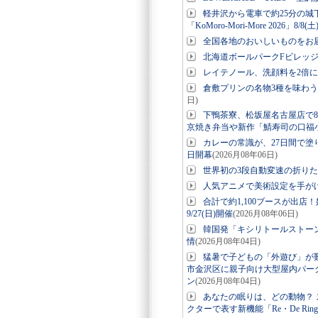
軽井沢から電車で約25分の城
「KoMoro-Mori-More 2026」8/8(
全国各地のおいしいものをお
北海道ボールパークFビレッ
レイテノール、洗顔料を2倍
倉敷プリンの名物3種を味わう
日)
下鴨茶寮、松坂屋名古屋店で8
京焼き弁当や新作「鯖寿司の口福
カレーの常識が、27日間で塗り
日開幕
(2026月08年06日)
世界初の3段自動変速の折りたたみE-
人気アニメで美術設定を手が
合計で約1,100ブースが出店
9/27(日)開催
(2026月08年06日)
韓国発「キシリトールストー
情
(2026月08年04日)
猛暑で子どもの「外遊び」が
市金沢区に親子向け大型屋内パーク「
ン
(2026月08年04日)
あなたの眠りは、どの動物？ ス
クターで表す新機能「Re・De Ri