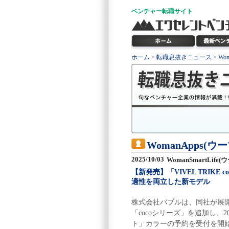
ベンチャー
転職サイト
ホーム
>
転職息抜きニュース
>
Wo
WomanApps(
2025/10/03
WomanSmartLif
【新発売】「VIVEL TRIKE
適性を両立した新モデル
株式会社バブルは、同社が展開す
「cocoシリーズ」を追加し、
ト」カラーの予約を受付を開始