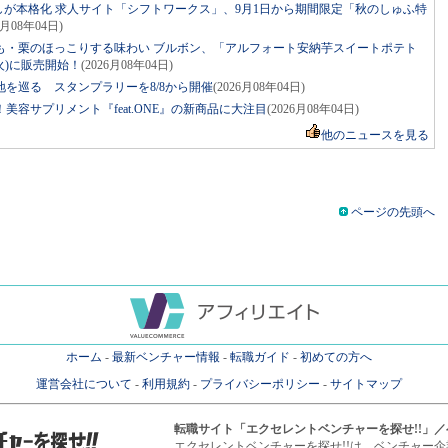
しが本格化 求人サイト「シフトワークス」、9月1日から期間限定「秋のしゅふ特
6月08年04日)
も・栗のほっこりする味わい ブルボン、「アルフォート安納芋スイートポテト
火)に販売開始！
(2026月08年04日)
を巡る スタンプラリーを8/8から開催
(2026月08年04日)
容サプリメント『feat.ONE』の新商品に大注目
(2026月08年04日)
他のニュースを見る
ページの先頭へ
ホーム
-
最新ベンチャー情報
-
転職ガイド
-
初めての方へ
運営会社について
-
利用規約
-
プライバシーポリシー
-
サイトマップ
転職サイト
「エクセレントベンチャーを探せ!!」
エクセレントベンチャーを探せ!!は、ベンチャー