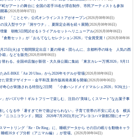
下町がアートの舞台に 全国の若手16名が滞在制作、市民アーティストも参加
土)開幕
(2026月08年07日)
届け 「こととや」公式オンラインストアがオープン
(2026月08年06日)
ジの没入型サウナ「洞サウナ」、夏限定企画を続々展開
(2026月08年06日)
に増量 朝晩5日間試せるトライアルセットへリニューアル
(2026月08年06日)
『倉敷セット』が「おもてなしセレクション2026」で金賞受賞！
(2026月08年06
月25日(火)まで期間限定出店！夏の帰省・団らんに、京都料亭の味を 人気の西
小箱」などを販売
(2026月08年06日)
替わる。全国48店舗が新宿・大久保公園に集結 「東京カレー万博2026」9月11
BIKE「Air 20 Ultra」から2026年モデルが登場
(2026月08年06日)
けた背景デザイナー・金平和茂 新作版画発表展を開催
(2026月08年06日)
！好奇心が刺激される特別な2日間 「小倉ハンドメイドマルシェ2026」9/26(土)・
ン」がバズり中！ギルトフリーで楽しむ、注目の“美味しくスマート”なお菓子事
難しくなる中「暑すぎて外で遊ばせられない」子育て世帯の不安に応える 横浜
ニコニコランド」開設 2026年7月20日(月)ビアレヨコハマ新館2階にオープ
マートリング「Re・De Ring」に、睡眠データから その日の眠りを動物キャラ
ng 睡眠16タイプ分析（アニマル編）」が登場。
(2026月08年04日)