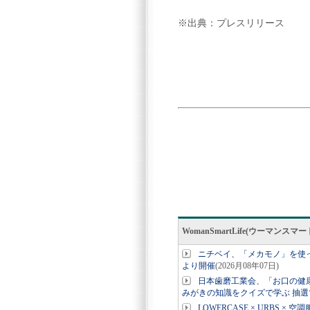
※出典：プレスリリース
WomanSmartLife(ウーマン
ニチベイ、「メカモノ」を使っ
より開催
(2026月08年07日)
日本歯磨工業会、「お口の健
みがきの知識をクイズで学ぶ 抽選
LOWERCASE × URBS 