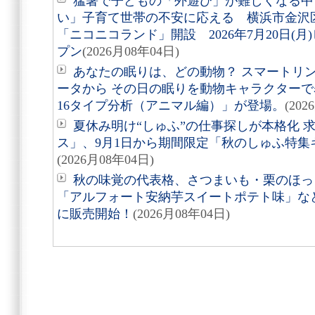
猛暑で子どもの「外遊び」が難しくなる中
い」子育て世帯の不安に応える 横浜市金沢
「ニコニコランド」開設 2026年7月20日(
プン
(2026月08年04日)
あなたの眠りは、どの動物？ スマートリング「
ータから その日の眠りを動物キャラクターで表す
16タイプ分析（アニマル編）」が登場。
(202
夏休み明け“しゅふ”の仕事探しが本格化 
ス」、9月1日から期間限定「秋のしゅふ特集
(2026月08年04日)
秋の味覚の代表格、さつまいも・栗のほっ
「アルフォート安納芋スイートポテト味」など8
に販売開始！
(2026月08年04日)