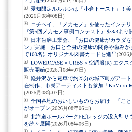
ア」誕生
(2026月08年08日)
愛知限定ルルルンは「小倉トースト」！美
(2026月08年08日)
ニチベイ、「メカモノ」を使ったインテリ
『第6回メカモノ事例コンテスト』を8/3より
日本歯磨工業会、「お口の健康がカラダを
ン」実施 お口と全身の健康の関係や歯みが
で100名にオリジナル図書カードを進呈
(202
LOWERCASE × URBS × 空調服(R)
販売開始
(2026月08年07日)
軽井沢から電車で約25分の城下町がアート
在制作、市民アーティストも参加「KoMoro-Mori-
(2026月08年07日)
全国各地のおいしいものをお届け 「こと
がオープン
(2026月08年06日)
北海道ボールパークFビレッジの没入型サ
を続々展開
(2026月08年06日)