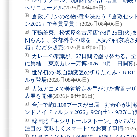
レイテノール、洗顔料を2倍に増量 朝晩
へリニューアル
(2026月08年06日)
倉敷プリンの名物3種を味わう『倉敷セッ
ン2026」で金賞受賞！
(2026月08年06日)
下鴨茶寮、松坂屋名古屋店で8月25日(火
団らんに、京都料亭の味を 人気の西京焼き
箱」などを販売
(2026月08年06日)
カレーの常識が、27日間で塗り替わる。全
に集結 「東京カレー万博2026」9月11日開幕
(
世界初の3段自動変速の折りたたみE-BIKE「Air
ルが登場
(2026月08年06日)
人気アニメで美術設定を手がけた背景デザ
表展を開催
(2026月08年06日)
合計で約1,100ブースが出店！好奇心が
ンドメイドマルシェ2026」9/26(土)・9/27(日
韓国発「キシリトールストーン」がバズり
注目の“美味しくスマート”なお菓子事情
(202