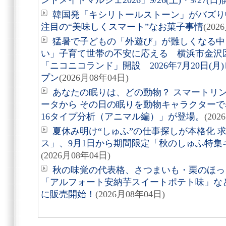
ンドメイドマルシェ2026」9/26(土)・9/27(日
韓国発「キシリトールストーン」がバズり
注目の“美味しくスマート”なお菓子事情
(202
猛暑で子どもの「外遊び」が難しくなる中
い」子育て世帯の不安に応える 横浜市金沢
「ニコニコランド」開設 2026年7月20日(
プン
(2026月08年04日)
あなたの眠りは、どの動物？ スマートリング「
ータから その日の眠りを動物キャラクターで表す
16タイプ分析（アニマル編）」が登場。
(202
夏休み明け“しゅふ”の仕事探しが本格化 
ス」、9月1日から期間限定「秋のしゅふ特集
(2026月08年04日)
秋の味覚の代表格、さつまいも・栗のほっ
「アルフォート安納芋スイートポテト味」など8
に販売開始！
(2026月08年04日)