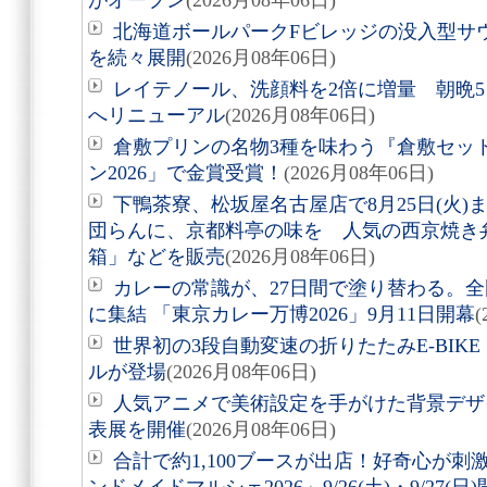
がオープン
(2026月08年06日)
北海道ボールパークFビレッジの没入型サ
を続々展開
(2026月08年06日)
レイテノール、洗顔料を2倍に増量 朝晩
へリニューアル
(2026月08年06日)
倉敷プリンの名物3種を味わう『倉敷セッ
ン2026」で金賞受賞！
(2026月08年06日)
下鴨茶寮、松坂屋名古屋店で8月25日(火
団らんに、京都料亭の味を 人気の西京焼き
箱」などを販売
(2026月08年06日)
カレーの常識が、27日間で塗り替わる。全
に集結 「東京カレー万博2026」9月11日開幕
(
世界初の3段自動変速の折りたたみE-BIKE「Air
ルが登場
(2026月08年06日)
人気アニメで美術設定を手がけた背景デザ
表展を開催
(2026月08年06日)
合計で約1,100ブースが出店！好奇心が