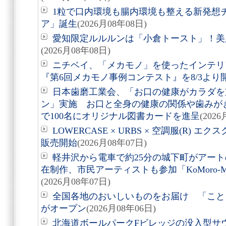
1粒で口内環境も腸内環境も整える新発想
ア」誕生
(2026月08年08日)
愛知限定ルルルンは「小倉トースト」！美
(2026月08年08日)
ニチベイ、「メカモノ」を使ったインテリ
『第6回メカモノ事例コンテスト』を8/3より
日本歯磨工業会、「お口の健康がカラダを
ン」実施 お口と全身の健康の関係や歯みが
で100名にオリジナル図書カードを進呈
(202
LOWERCASE × URBS × 空調服(R)
販売開始
(2026月08年07日)
軽井沢から電車で約25分の城下町がアート
在制作、市民アーティストも参加「KoMoro-Mori-
(2026月08年07日)
全国各地のおいしいものをお届け 「こと
がオープン
(2026月08年06日)
北海道ボールパークFビレッジの没入型サ