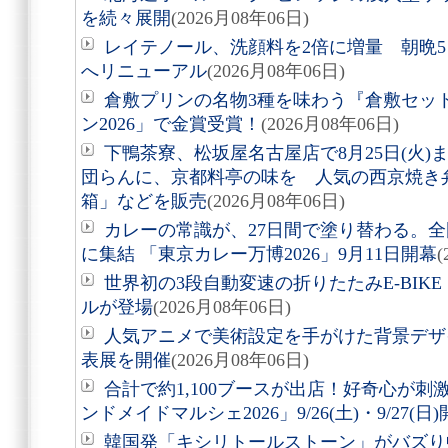
を続々展開
(2026月08年06日)
レイテノール、洗顔料を2倍に増量 朝晩
へリニューアル
(2026月08年06日)
倉敷プリンの名物3種を味わう『倉敷セッ
ン2026」で金賞受賞！
(2026月08年06日)
下鴨茶寮、松坂屋名古屋店で8月25日(火
団らんに、京都料亭の味を 人気の西京焼き
箱」などを販売
(2026月08年06日)
カレーの常識が、27日間で塗り替わる。全
に集結 「東京カレー万博2026」9月11日開幕
(
世界初の3段自動変速の折りたたみE-BIKE「Air
ルが登場
(2026月08年06日)
人気アニメで美術設定を手がけた背景デザ
表展を開催
(2026月08年06日)
合計で約1,100ブースが出店！好奇心が
ンドメイドマルシェ2026」9/26(土)・9/27(日
韓国発「キシリトールストーン」がバズり