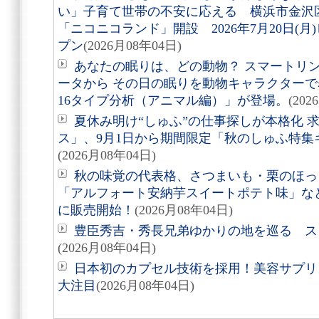
い」子育て世帯の不安に応える 横浜市金沢
「ニコニコランド」開設 2026年7月20日(
プン
(2026月08年04日)
あなたの眠りは、どの動物？ スマートリング「
ータから その日の眠りを動物キャラクターで表す
16タイプ分析（アニマル編）」が登場。
(202
夏休み明け“しゅふ”の仕事探しが本格化 
ス」、9月1日から期間限定「秋のしゅふ特集
(2026月08年04日)
秋の味覚の代表格、さつまいも・栗のほっ
「アルフォート安納芋スイートポテト味」など8
に販売開始！
(2026月08年04日)
豊臣秀吉・秀長兄弟ゆかりの地を巡る スタ
(2026月08年04日)
日本初のカプセル技術を採用！美容サプリメン
大注目
(2026月08年04日)