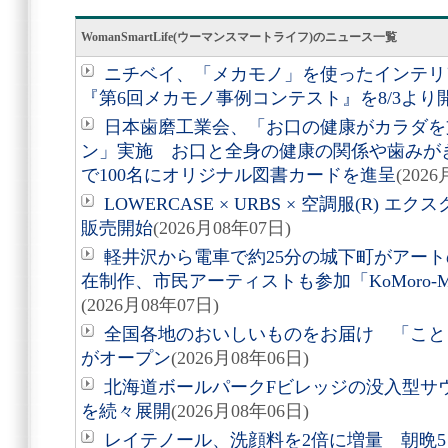
WomanSmartLife(ウーマンスマートライフ)のニュース一覧
ニチベイ、「メカモノ」を使ったインテリ
『第6回メカモノ事例コンテスト』を8/3より
日本歯磨工業会、「お口の健康がカラダを
ン」実施 お口と全身の健康の関係や歯みが
で100名にオリジナル図書カードを進呈
(202
LOWERCASE × URBS × 空調服(R)
販売開始
(2026月08年07日)
軽井沢から電車で約25分の城下町がアート
在制作、市民アーティストも参加「KoMoro-Mori-
(2026月08年07日)
全国各地のおいしいものをお届け 「こと
がオープン
(2026月08年06日)
北海道ボールパークFビレッジの没入型サ
を続々展開
(2026月08年06日)
レイテノール、洗顔料を2倍に増量 朝晩