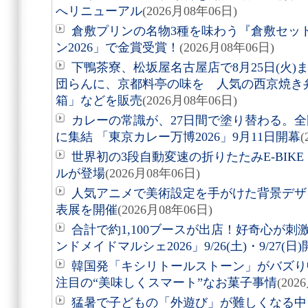
へリニューアル
(2026月08年06日)
倉敷プリンの名物3種を味わう『倉敷セッ
ン2026」で金賞受賞！
(2026月08年06日)
下鴨茶寮、松坂屋名古屋店で8月25日(火
団らんに、京都料亭の味を 人気の西京焼き
箱」などを販売
(2026月08年06日)
カレーの常識が、27日間で塗り替わる。全
に集結 「東京カレー万博2026」9月11日開幕
(
世界初の3段自動変速の折りたたみE-BIKE「Air
ルが登場
(2026月08年06日)
人気アニメで美術設定を手がけた背景デザ
表展を開催
(2026月08年06日)
合計で約1,100ブースが出店！好奇心が
ンドメイドマルシェ2026」9/26(土)・9/27(日
韓国発「キシリトールストーン」がバズり
注目の“美味しくスマート”なお菓子事情
(202
猛暑で子どもの「外遊び」が難しくなる中