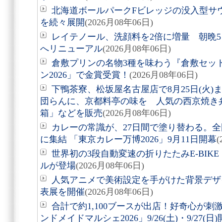
北海道ボールパークFビレッジの没入型サ
を続々展開
(2026月08年06日)
レイテノール、洗顔料を2倍に増量 朝晩
へリニューアル
(2026月08年06日)
倉敷プリンの名物3種を味わう『倉敷セッ
ン2026」で金賞受賞！
(2026月08年06日)
下鴨茶寮、松坂屋名古屋店で8月25日(火
団らんに、京都料亭の味を 人気の西京焼き
箱」などを販売
(2026月08年06日)
カレーの常識が、27日間で塗り替わる。全
に集結 「東京カレー万博2026」9月11日開幕
(
世界初の3段自動変速の折りたたみE-BIKE「Air
ルが登場
(2026月08年06日)
人気アニメで美術設定を手がけた背景デザ
表展を開催
(2026月08年06日)
合計で約1,100ブースが出店！好奇心が
ンドメイドマルシェ2026」9/26(土)・9/27(日