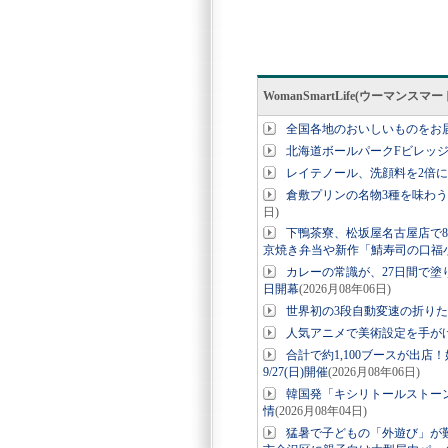
WomanSmartLife(ウーマン
全国各地のおいしいものをお
北海道ボールパークFビレッ
レイテノール、洗顔料を2倍
倉敷プリンの名物3種を味わう
日)
下鴨茶寮、松坂屋名古屋店で8
京焼き弁当や新作「鯖寿司の口福
カレーの常識が、27日間で塗り
日開幕
(2026月08年06日)
世界初の3段自動変速の折りたたみE-
人気アニメで美術設定を手が
合計で約1,100ブースが出店
9/27(日)開催
(2026月08年06日)
韓国発「キシリトールストー
情
(2026月08年04日)
猛暑で子どもの「外遊び」が