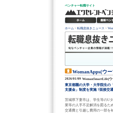
ベンチャー
転職サイト
ホーム
>
転職息抜きニュース
>
Wo
WomanApps(
2026/01/09
WomanSmartLif
東京都圏の大学・大学院生の
支援金」制度を実施 ?面接交通費
茨城県下妻市は、学生等のUタ
業等の人手不足解消を図るた
交通費と引越し費用の一部を