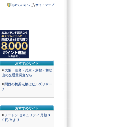
初めての方へ
サイトマップ
おすすめサイト
■
大阪・奈良・兵庫・京都・和歌
山の交通量調査なら
■
関西の橋梁点検はヒルズリサー
チ
おすすめサイト
■
ノートン セキュリティ 月額８
９円/台より