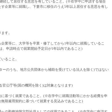
上継続して居住する意思を有していること。(※在学中に申請する場合
たす企業等に就職し、下妻市に移住のうえ5年以上居住する意思を有し
ります。
る企業等に、大学等を卒業・修了してから1年以内に就職しているこ
は、申請時点で就業開始予定日が1年以内であること)
ていること。
ターのうち、地方公共団体から補助を受けている法人を除く)ではない
る官公庁等(国の機関を除く)は対象となります)
約に基づく就業であること。(※在学中に就職活動等にかかる経費を申
の無期雇用契約に基づいて就業する見込みであること)
域への勤務地限定型社員としての採用であること。(※在学中に申請す