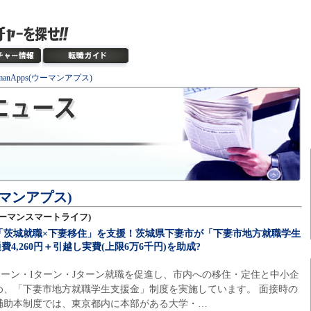
manApps(ウーマンアプス)
ウーマンアプス)
e(ウーマンスマートライフ)
「茨城就職×下妻移住」を支援！茨城県下妻市が「下妻市地方就職学生
4,260円＋引越し実費(上限6万6千円)を助成?
ーン・Iターン・Jターン就職を促進し、市内への移住・定住と中小企
め、「下妻市地方就職学生支援金」制度を実施しています。 面接時の
補助本制度では、東京都内に本部がある大学・…