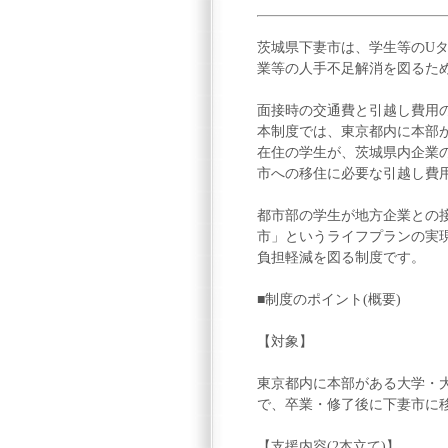
茨城県下妻市は、学生等のUタ
業等の人手不足解消を図るた
面接時の交通費と引越し費用
本制度では、東京都内に本部が
在住の学生が、茨城県内企業の採
市への移住に必要な引越し費用
都市部の学生が地方企業との
市」というライフプランの実
負担軽減を図る制度です。
■制度のポイント(概要)
【対象】
東京都内に本部がある大学・大
で、卒業・修了後に下妻市に
【支援内容(2本立て)】