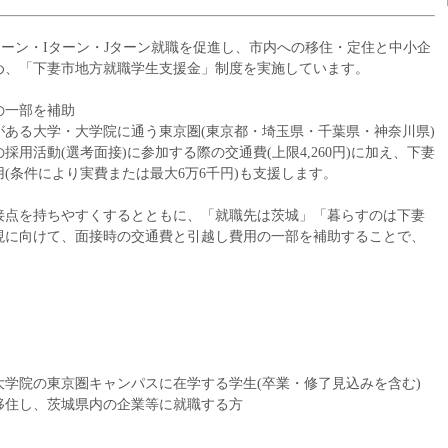
ーン・Iターン・Jターン就職を促進し、市内への移住・定住と中小企
め、「下妻市地方就職学生支援金」制度を実施しています。
の一部を補助
ある大学・大学院に通う東京圏(東京都・埼玉県・千葉県・神奈川県)
用活動(選考面接)に参加する際の交通費(上限4,260円)に加え、下妻
(条件により実費または最大6万6千円)も支援します。
接点を持ちやすくするとともに、「就職先は茨城」「暮らすのは下妻
現に向けて、面接時の交通費と引越し費用の一部を補助することで、
学院の東京圏キャンパスに在学する学生(卒業・修了見込みを含む)
移住し、茨城県内の企業等に就職する方