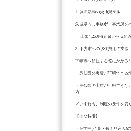
1. 就職活動の交通費支援
茨城県内に事務所・事業所を有
→ 上限4,260円(企業から支
2. 下妻市への移住費用の支援
下妻市へ移住する際にかかる
・最低限の実費が証明できる
・最低限の実費が証明できない場
給
※いずれも、制度の要件を満
【主な特徴】
・在学中(卒業・修了見込み)