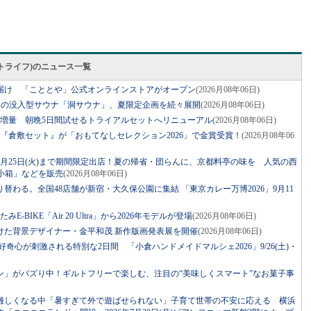
スマートライフ)のニュース一覧
届け 「こととや」公式オンラインストアがオープン
(2026月08年06日)
ジの没入型サウナ「洞サウナ」、夏限定企画を続々展開
(2026月08年06日)
に増量 朝晩5日間試せるトライアルセットへリニューアル
(2026月08年06日)
『倉敷セット』が「おもてなしセレクション2026」で金賞受賞！
(2026月08年06
月25日(火)まで期間限定出店！夏の帰省・団らんに、京都料亭の味を 人気の西
小箱」などを販売
(2026月08年06日)
替わる。全国48店舗が新宿・大久保公園に集結 「東京カレー万博2026」9月11
BIKE「Air 20 Ultra」から2026年モデルが登場
(2026月08年06日)
けた背景デザイナー・金平和茂 新作版画発表展を開催
(2026月08年06日)
！好奇心が刺激される特別な2日間 「小倉ハンドメイドマルシェ2026」9/26(土)・
ン」がバズり中！ギルトフリーで楽しむ、注目の“美味しくスマート”なお菓子事
難しくなる中「暑すぎて外で遊ばせられない」子育て世帯の不安に応える 横浜