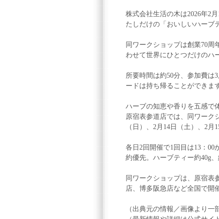
株式会社生活の木は2026年2月1
たしだけの「おいしいハーブテ
同ワークショップは創業70周
わせて世界にひとつだけのハ
所要時間は約50分、参加費は3
ードは持ち帰ることができま
ハーブの知恵や香りを五感で
原宿表参道店では、同ワークシ
（日）、2月14日（土）、2月
各日2回開催で1回目は13：00
約優先。ハーブティー約40g、
同ワークショップは、原宿表
店、博多阪急店など全国で開
（出典元の情報／画像より一