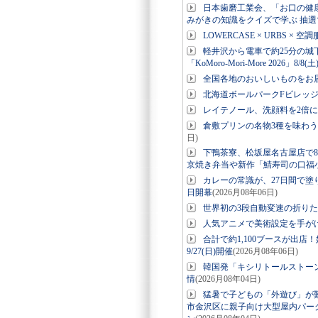
日本歯磨工業会、「お口の健
みがきの知識をクイズで学ぶ 抽選
LOWERCASE × URBS 
軽井沢から電車で約25分の城
「KoMoro-Mori-More 2026」8/8(
全国各地のおいしいものをお
北海道ボールパークFビレッ
レイテノール、洗顔料を2倍
倉敷プリンの名物3種を味わう
日)
下鴨茶寮、松坂屋名古屋店で8
京焼き弁当や新作「鯖寿司の口福
カレーの常識が、27日間で塗り
日開幕
(2026月08年06日)
世界初の3段自動変速の折りたたみE-
人気アニメで美術設定を手が
合計で約1,100ブースが出店
9/27(日)開催
(2026月08年06日)
韓国発「キシリトールストー
情
(2026月08年04日)
猛暑で子どもの「外遊び」が
市金沢区に親子向け大型屋内パーク「