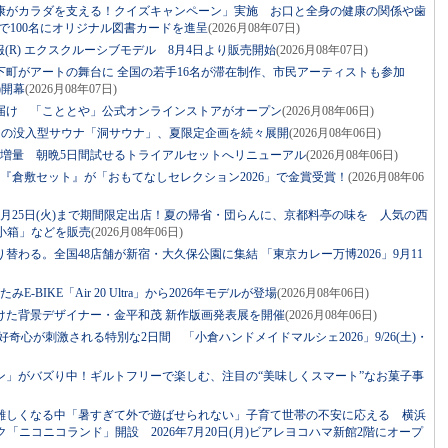
康がカラダを支える！クイズキャンペーン」実施 お口と全身の健康の関係や歯
で100名にオリジナル図書カードを進呈
(2026月08年07日)
× 空調服(R) エクスクルーシブモデル 8月4日より販売開始
(2026月08年07日)
下町がアートの舞台に 全国の若手16名が滞在制作、市民アーティストも参加
土)開幕
(2026月08年07日)
届け 「こととや」公式オンラインストアがオープン
(2026月08年06日)
ジの没入型サウナ「洞サウナ」、夏限定企画を続々展開
(2026月08年06日)
に増量 朝晩5日間試せるトライアルセットへリニューアル
(2026月08年06日)
『倉敷セット』が「おもてなしセレクション2026」で金賞受賞！
(2026月08年06
月25日(火)まで期間限定出店！夏の帰省・団らんに、京都料亭の味を 人気の西
小箱」などを販売
(2026月08年06日)
替わる。全国48店舗が新宿・大久保公園に集結 「東京カレー万博2026」9月11
BIKE「Air 20 Ultra」から2026年モデルが登場
(2026月08年06日)
けた背景デザイナー・金平和茂 新作版画発表展を開催
(2026月08年06日)
！好奇心が刺激される特別な2日間 「小倉ハンドメイドマルシェ2026」9/26(土)・
ン」がバズり中！ギルトフリーで楽しむ、注目の“美味しくスマート”なお菓子事
難しくなる中「暑すぎて外で遊ばせられない」子育て世帯の不安に応える 横浜
ニコニコランド」開設 2026年7月20日(月)ビアレヨコハマ新館2階にオープ