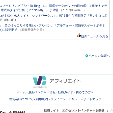
マートリング「Re・De Ring」に、睡眠データから その日の眠りを動物キャラ
ng 睡眠16タイプ分析（アニマル編）」が登場。
(2026月08年04日)
しが本格化 求人サイト「シフトワークス」、9月1日から期間限定「秋のしゅふ特
6月08年04日)
も・栗のほっこりする味わい ブルボン、「アルフォート安納芋スイートポテト
火)に販売開始！
(2026月08年04日)
他のニュースを見る
ページの先頭へ
ホーム
-
最新ベンチャー情報
-
転職ガイド
-
初めての方へ
運営会社について
-
利用規約
-
プライバシーポリシー
-
サイトマップ
転職サイト
「エクセレントベンチャーを探せ!!」