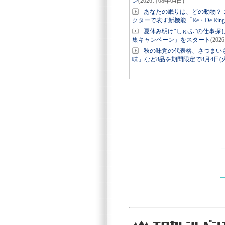
ン
(2026月08年04日)
あなたの眠りは、どの動物？ ス
クターで表す新機能「Re・De Ri
夏休み明け“しゅふ”の仕事探
集キャンペーン」をスタート
(202
秋の味覚の代表格、さつまい
味」など8品を期間限定で8月4日(