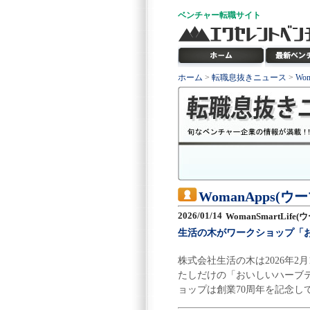
ベンチャー
転職サイト
ホーム
>
転職息抜きニュース
>
Wo
WomanApps(
2026/01/14
WomanSmartLif
生活の木がワークショップ「
株式会社生活の木は2026年2月1
たしだけの「おいしいハーブテ
ョップは創業70周年を記念し