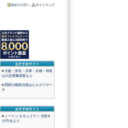
初めての方へ
サイトマップ
おすすめサイト
■
大阪・奈良・兵庫・京都・和歌
山の交通量調査なら
■
関西の橋梁点検はヒルズリサー
チ
おすすめサイト
■
ノートン セキュリティ 月額８
９円/台より