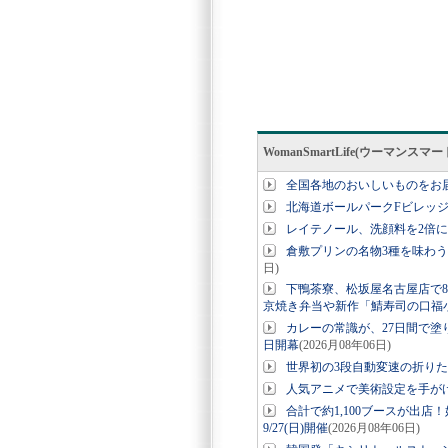
WomanSmartLife(ウーマン
全国各地のおいしいものをお
北海道ボールパークFビレッ
レイテノール、洗顔料を2倍
倉敷プリンの名物3種を味わう
日)
下鴨茶寮、松坂屋名古屋店で8
京焼き弁当や新作「鯖寿司の口福
カレーの常識が、27日間で塗り
日開幕
(2026月08年06日)
世界初の3段自動変速の折りたたみE-
人気アニメで美術設定を手が
合計で約1,100ブースが出店
9/27(日)開催
(2026月08年06日)