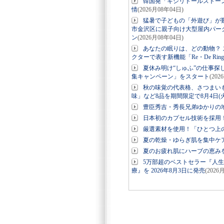
韓国発「キシリトールストー
情
(2026月08年04日)
猛暑で子どもの「外遊び」が
市金沢区に親子向け大型屋内パーク「
ン
(2026月08年04日)
あなたの眠りは、どの動物？ ス
クターで表す新機能「Re・De Ri
夏休み明け“しゅふ”の仕事探
集キャンペーン」をスタート
(202
秋の味覚の代表格、さつまい
味」など8品を期間限定で8月4日(
豊臣秀吉・秀長兄弟ゆかりの地
日本初のカプセル技術を採用！美
厳選素材を使用！「ひとつ上の
夏の乾燥・ゆらぎ肌を集中ケ
夏のお疲れ肌にハーブの恵み
5万部超のベストセラー『人
療』を 2026年8月3日に発売
(2026