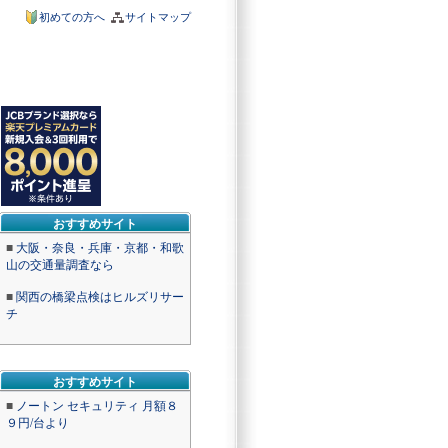
初めての方へ
サイトマップ
おすすめサイト
■
大阪・奈良・兵庫・京都・和歌
山の交通量調査なら
■
関西の橋梁点検はヒルズリサー
チ
おすすめサイト
■
ノートン セキュリティ 月額８
９円/台より