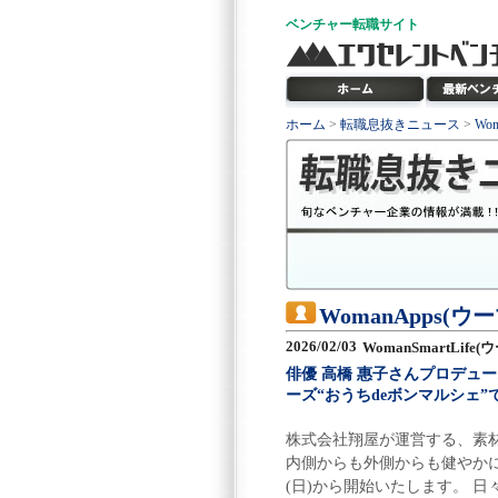
ベンチャー
転職サイト
ホーム
>
転職息抜きニュース
>
Wo
WomanApps(
2026/02/03
WomanSmartLif
俳優 高橋 惠子さんプロデュ
ーズ“おうちdeボンマルシェ”で
株式会社翔屋が運営する、素材
内側からも外側からも健やかに
(日)から開始いたします。 