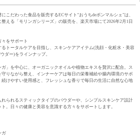
にこだわった食品を販売するECサイト“おうちdeボンマルシェ”は、
整える「モリンガシリーズ」の販売を、楽天市場にて2026年2月1日
方々をサポート
するトータルケアを目指し、スキンケアアイテム(洗顔・化粧水・美容
パウダー)をラインナップ。
ンガ」を中心に、オーガニックオイルや植物エキスを贅沢に配合。ス
を守りながら整え、インナーケアは毎日の栄養補給や腸内環境のサポ
く続けやすい使用感と、フレッシュな香りで毎日の生活に自然な心地
入れられるスティックタイプのパウダーや、シンプルスキンケア設計
ット。日々の健康と美容を意識する方々をサポートします。
ンガ