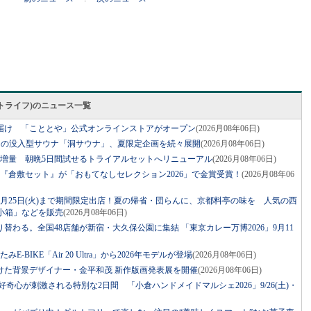
スマートライフ)のニュース一覧
届け 「こととや」公式オンラインストアがオープン
(2026月08年06日)
ジの没入型サウナ「洞サウナ」、夏限定企画を続々展開
(2026月08年06日)
に増量 朝晩5日間試せるトライアルセットへリニューアル
(2026月08年06日)
『倉敷セット』が「おもてなしセレクション2026」で金賞受賞！
(2026月08年06
月25日(火)まで期間限定出店！夏の帰省・団らんに、京都料亭の味を 人気の西
小箱」などを販売
(2026月08年06日)
替わる。全国48店舗が新宿・大久保公園に集結 「東京カレー万博2026」9月11
BIKE「Air 20 Ultra」から2026年モデルが登場
(2026月08年06日)
けた背景デザイナー・金平和茂 新作版画発表展を開催
(2026月08年06日)
！好奇心が刺激される特別な2日間 「小倉ハンドメイドマルシェ2026」9/26(土)・