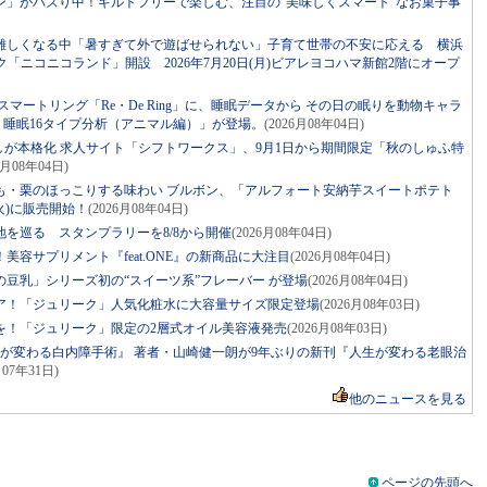
ン」がバズり中！ギルトフリーで楽しむ、注目の“美味しくスマート”なお菓子事
難しくなる中「暑すぎて外で遊ばせられない」子育て世帯の不安に応える 横浜
ニコニコランド」開設 2026年7月20日(月)ビアレヨコハマ新館2階にオープ
マートリング「Re・De Ring」に、睡眠データから その日の眠りを動物キャラ
ng 睡眠16タイプ分析（アニマル編）」が登場。
(2026月08年04日)
しが本格化 求人サイト「シフトワークス」、9月1日から期間限定「秋のしゅふ特
6月08年04日)
も・栗のほっこりする味わい ブルボン、「アルフォート安納芋スイートポテト
火)に販売開始！
(2026月08年04日)
を巡る スタンプラリーを8/8から開催
(2026月08年04日)
容サプリメント『feat.ONE』の新商品に大注目
(2026月08年04日)
豆乳」シリーズ初の“スイーツ系”フレーバー が登場
(2026月08年04日)
ア！「ジュリーク」人気化粧水に大容量サイズ限定登場
(2026月08年03日)
を！「ジュリーク」限定の2層式オイル美容液発売
(2026月08年03日)
生が変わる白内障手術』 著者・山崎健一朗が9年ぶりの新刊『人生が変わる老眼治
月07年31日)
他のニュースを見る
ページの先頭へ