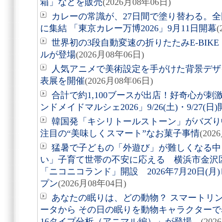
箱」などを販売
(2026月08年06日)
カレーの常識が、27日間で塗り替わる。全
に集結 「東京カレー万博2026」9月11日開幕
(
世界初の3段自動変速の折りたたみE-BIKE「Air
ルが登場
(2026月08年06日)
人気アニメで美術設定を手がけた背景デザ
表展を開催
(2026月08年06日)
合計で約1,100ブースが出店！好奇心が
ンドメイドマルシェ2026」9/26(土)・9/27(日
韓国発「キシリトールストーン」がバズり
注目の“美味しくスマート”なお菓子事情
(202
猛暑で子どもの「外遊び」が難しくなる中
い」子育て世帯の不安に応える 横浜市金沢
「ニコニコランド」開設 2026年7月20日(
プン
(2026月08年04日)
あなたの眠りは、どの動物？ スマートリング「
ータから その日の眠りを動物キャラクターで表す
16タイプ分析（アニマル編）」が登場。
(202