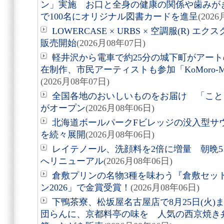
ン」実施 お口と全身の健康の関係や歯みが
で100名にオリジナル図書カードを進呈
(202
LOWERCASE × URBS × 空調服(R)
販売開始
(2026月08年07日)
軽井沢から電車で約25分の城下町がアート
在制作、市民アーティストも参加「KoMoro-Mori-
(2026月08年07日)
全国各地のおいしいものをお届け 「こと
がオープン
(2026月08年06日)
北海道ボールパークFビレッジの没入型サ
を続々展開
(2026月08年06日)
レイテノール、洗顔料を2倍に増量 朝晩
へリニューアル
(2026月08年06日)
倉敷プリンの名物3種を味わう『倉敷セッ
ン2026」で金賞受賞！
(2026月08年06日)
下鴨茶寮、松坂屋名古屋店で8月25日(火
団らんに、京都料亭の味を 人気の西京焼き