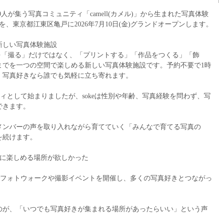
0人が集う写真コミュニティ「camell(カメル)」から生まれた写真体験
」を、東京都江東区亀戸に2026年7月10日(金)グランドオープンします。
新しい写真体験施設
真を「撮る」だけではなく、「プリントする」「作品をつくる」「飾
までを一つの空間で楽しめる新しい写真体験施設です。予約不要で1時
でき、写真好きなら誰でも気軽に立ち寄れます。
ニティとして始まりましたが、sokeは性別や年齢、写真経験を問わず、写
できます。
メンバーの声を取り入れながら育てていく「みんなで育てる写真の
を続けます。
的に楽しめる場所が欲しかった
各地でフォトウォークや撮影イベントを開催し、多くの写真好きとつながっ
のが、「いつでも写真好きが集まれる場所があったらいい」という声