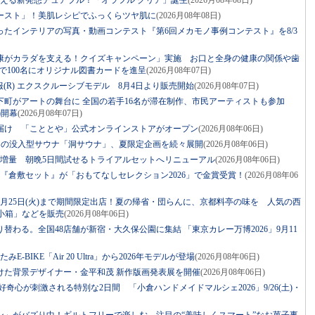
整える新発想チュアブル！「オラフル クリア」誕生
(2026月08年08日)
ースト」！美肌レシピでふっくらツヤ肌に
(2026月08年08日)
たインテリアの写真・動画コンテスト『第6回メカモノ事例コンテスト』を8/3
康がカラダを支える！クイズキャンペーン」実施 お口と全身の健康の関係や歯
で100名にオリジナル図書カードを進呈
(2026月08年07日)
× 空調服(R) エクスクルーシブモデル 8月4日より販売開始
(2026月08年07日)
下町がアートの舞台に 全国の若手16名が滞在制作、市民アーティストも参加
土)開幕
(2026月08年07日)
届け 「こととや」公式オンラインストアがオープン
(2026月08年06日)
ジの没入型サウナ「洞サウナ」、夏限定企画を続々展開
(2026月08年06日)
に増量 朝晩5日間試せるトライアルセットへリニューアル
(2026月08年06日)
『倉敷セット』が「おもてなしセレクション2026」で金賞受賞！
(2026月08年06
月25日(火)まで期間限定出店！夏の帰省・団らんに、京都料亭の味を 人気の西
小箱」などを販売
(2026月08年06日)
替わる。全国48店舗が新宿・大久保公園に集結 「東京カレー万博2026」9月11
BIKE「Air 20 Ultra」から2026年モデルが登場
(2026月08年06日)
けた背景デザイナー・金平和茂 新作版画発表展を開催
(2026月08年06日)
！好奇心が刺激される特別な2日間 「小倉ハンドメイドマルシェ2026」9/26(土)・