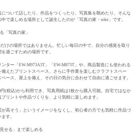
真について話したり、作品をつくったり、写真集を眺めたり。そんな
中で楽しめる場所として誕生したのが「写真の家・soke」です。
せる「写真の家」
ためだけの場所ではありません。忙しい毎日の中で、自分の感覚を取り
間を過ごすための場所です。
ター「EW-M973A3T」「EW-M873T」や、商品製造にも使われる
を備えたプリントスペース、さらに手作業を楽しむクラフトスペー
スペース、屋上を備え、その日の気分に合わせて自由に過ごせます。
00円(税込)から利用でき、写真用紙は1枚から購入可能。自宅ではなか
真プリントや作品づくりを、より気軽に楽しめます。
居が高そう」というイメージをなくし、初心者の方でも気軽に作品づ
います。
「見せる」まで楽しめる