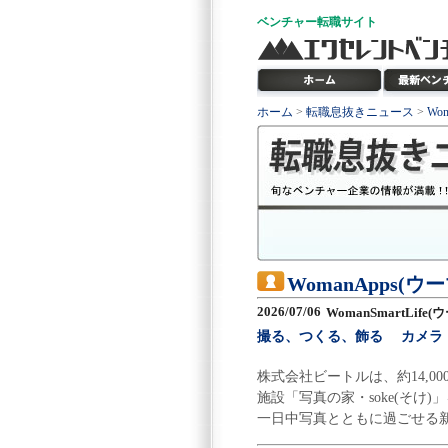
ベンチャー
転職サイト
ホーム
>
転職息抜きニュース
>
Wo
WomanApps(
2026/07/06
WomanSmartLif
撮る、つくる、飾る カメラ・
株式会社ビートルは、約14,00
施設「写真の家・soke(そけ)
一日中写真とともに過ごせる新