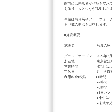
館内には来店者が作品を展示
を飾り、人とつながる楽しさま
今後は写真展やフォトウォー
る地域の拠点を目指します。
■施設概要
施設名 ： 写真の家・so
グランドオープン： 2026年7月
所在地 ： 東京都江東区亀
営業時間 ： 水?金 12:00?20
定休日 ： 月・火曜日(
利用料金(税込) ： ●1時間 ：
●2時間 ：2,2
●3時間 ：3,3
●1日パス ：3,850
●小中学生：1時間20
●未就学児無