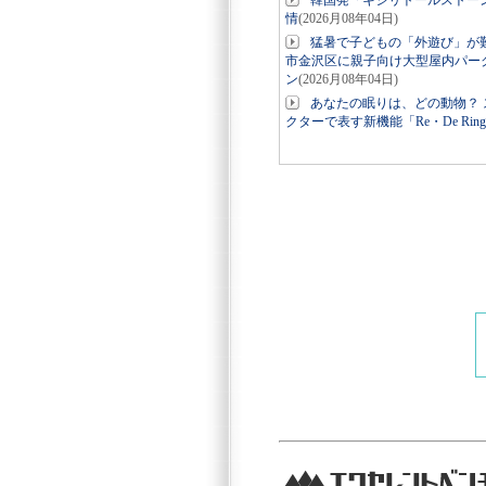
韓国発「キシリトールストー
情
(2026月08年04日)
猛暑で子どもの「外遊び」が
市金沢区に親子向け大型屋内パーク「
ン
(2026月08年04日)
あなたの眠りは、どの動物？ ス
クターで表す新機能「Re・De Ri