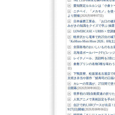
1粒で口内環境も腸内環境も
愛知限定ルルルンは「小倉ト
ニチベイ、「メカモノ」を使っ
より開催
(2026月08年07日)
日本歯磨工業会、「お口の健
みがきの知識をクイズで学ぶ 抽選
LOWERCASE × URBS 
軽井沢から電車で約25分の城
「KoMoro-Mori-More 2026」8/8(
全国各地のおいしいものをお
北海道ボールパークFビレッ
レイテノール、洗顔料を2倍
倉敷プリンの名物3種を味わう
日)
下鴨茶寮、松坂屋名古屋店で8
京焼き弁当や新作「鯖寿司の口福
カレーの常識が、27日間で塗り
日開幕
(2026月08年06日)
世界初の3段自動変速の折りたたみE-
人気アニメで美術設定を手が
合計で約1,100ブースが出店
9/27(日)開催
(2026月08年06日)