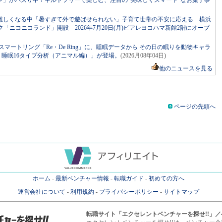
ン」がバズり中！ギルトフリーで楽しむ、注目の“美味しくスマート”なお菓子事
難しくなる中「暑すぎて外で遊ばせられない」子育て世帯の不安に応える 横浜
ニコニコランド」開設 2026年7月20日(月)ビアレヨコハマ新館2階にオープ
マートリング「Re・De Ring」に、睡眠データから その日の眠りを動物キャラ
ng 睡眠16タイプ分析（アニマル編）」が登場。
(2026月08年04日)
他のニュースを見る
ページの先頭へ
ホーム
-
最新ベンチャー情報
-
転職ガイド
-
初めての方へ
運営会社について
-
利用規約
-
プライバシーポリシー
-
サイトマップ
転職サイト
「エクセレントベンチャーを探せ!!」