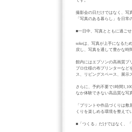
です。
撮影会の日だけではなく、写
「写真のある暮らし」を日常の
■一日中、写真とともに過ご
sokeは、写真が上手になる
戻し、写真を通して豊かな時
館内にはエプソンの高画質プリン
プロ仕様の布プリンターなど
ス、リビングスペース、展示
さらに、予約不要で1時間1,1
なか体験できない高品質な写
「プリントや作品づくりは敷
くりを楽しめる環境を整えて
■「つくる」だけではなく、