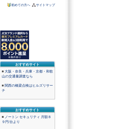
初めての方へ
サイトマップ
おすすめサイト
■
大阪・奈良・兵庫・京都・和歌
山の交通量調査なら
■
関西の橋梁点検はヒルズリサー
チ
おすすめサイト
■
ノートン セキュリティ 月額８
９円/台より