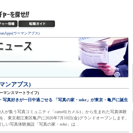
manApps(ウーマンアプス)
ウーマンアプス)
e(ウーマンスマートライフ)
写真好きが一日中過ごせる 「写真の家・soke」が東京・亀戸に誕生
0人が集う写真コミュニティ「camell(カメル)」から生まれた写真体験
」を、東京都江東区亀戸に2026年7月10日(金)グランドオープンします。
しい写真体験施設「写真の家・soke」は…