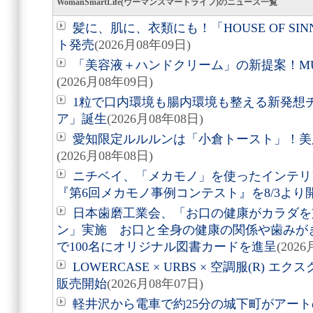
WomanSmartLife(ウーマンスマートライフ)のニュース一覧
髪に、肌に、衣類にも！「HOUSE OF SIN
ト発売
(2026月08年09日)
「美容液＋ハンドクリーム」の新提案！M
(2026月08年09日)
1粒で口内環境も腸内環境も整える新発想
ア」誕生
(2026月08年08日)
愛知限定ルルルンは「小倉トースト」！美
(2026月08年08日)
ニチベイ、「メカモノ」を使ったインテリ
『第6回メカモノ事例コンテスト』を8/3より
日本歯磨工業会、「お口の健康がカラダを
ン」実施 お口と全身の健康の関係や歯みが
で100名にオリジナル図書カードを進呈
(202
LOWERCASE × URBS × 空調服(R)
販売開始
(2026月08年07日)
軽井沢から電車で約25分の城下町がアート