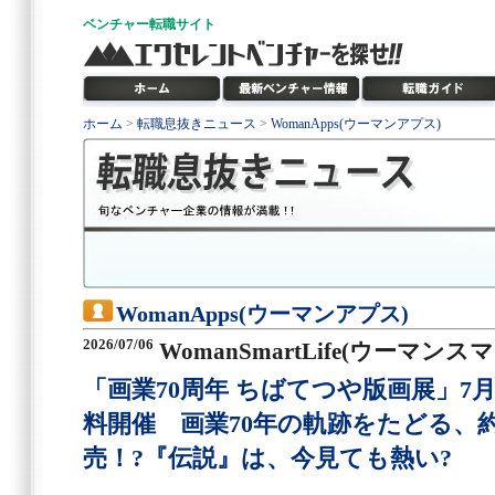
ベンチャー
転職サイト
ホーム
>
転職息抜きニュース
>
WomanApps(ウーマンアプス)
WomanApps(ウーマンアプス)
2026/07/06
WomanSmartLife(ウーマン
「画業70周年 ちばてつや版画展」7
料開催 画業70年の軌跡をたどる、
売！?『伝説』は、今見ても熱い?