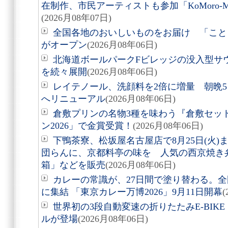
在制作、市民アーティストも参加「KoMoro-Mori-
(2026月08年07日)
全国各地のおいしいものをお届け 「こと
がオープン
(2026月08年06日)
北海道ボールパークFビレッジの没入型サ
を続々展開
(2026月08年06日)
レイテノール、洗顔料を2倍に増量 朝晩
へリニューアル
(2026月08年06日)
倉敷プリンの名物3種を味わう『倉敷セッ
ン2026」で金賞受賞！
(2026月08年06日)
下鴨茶寮、松坂屋名古屋店で8月25日(火
団らんに、京都料亭の味を 人気の西京焼き
箱」などを販売
(2026月08年06日)
カレーの常識が、27日間で塗り替わる。全
に集結 「東京カレー万博2026」9月11日開幕
(
世界初の3段自動変速の折りたたみE-BIKE「Air
ルが登場
(2026月08年06日)