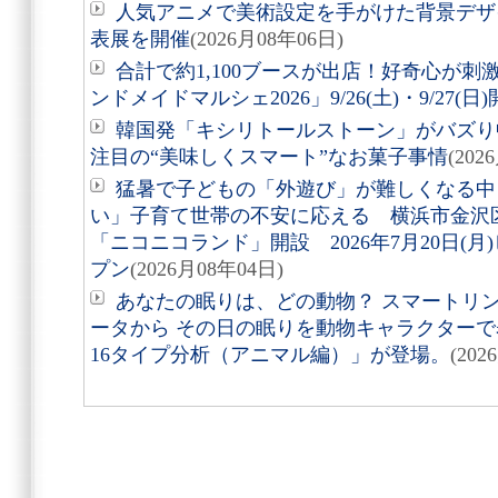
人気アニメで美術設定を手がけた背景デザ
表展を開催
(2026月08年06日)
合計で約1,100ブースが出店！好奇心が
ンドメイドマルシェ2026」9/26(土)・9/27(日
韓国発「キシリトールストーン」がバズり
注目の“美味しくスマート”なお菓子事情
(202
猛暑で子どもの「外遊び」が難しくなる中
い」子育て世帯の不安に応える 横浜市金沢
「ニコニコランド」開設 2026年7月20日(
プン
(2026月08年04日)
あなたの眠りは、どの動物？ スマートリング「
ータから その日の眠りを動物キャラクターで表す
16タイプ分析（アニマル編）」が登場。
(202