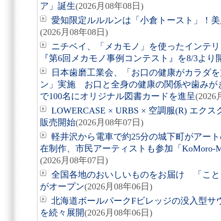
ア」誕生
(2026月08年08日)
愛知限定ルルルンは「小倉トースト」！美
(2026月08年08日)
ニチベイ、「メカモノ」を使ったインテリ
『第6回メカモノ事例コンテスト』を8/3より
日本歯磨工業会、「お口の健康がカラダを
ン」実施 お口と全身の健康の関係や歯みが
で100名にオリジナル図書カードを進呈
(202
LOWERCASE × URBS × 空調服(R)
販売開始
(2026月08年07日)
軽井沢から電車で約25分の城下町がアート
在制作、市民アーティストも参加「KoMoro-Mori-
(2026月08年07日)
全国各地のおいしいものをお届け 「こと
がオープン
(2026月08年06日)
北海道ボールパークFビレッジの没入型サ
を続々展開
(2026月08年06日)