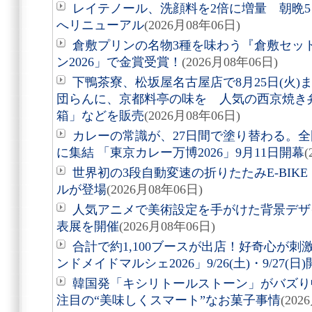
レイテノール、洗顔料を2倍に増量 朝晩
へリニューアル
(2026月08年06日)
倉敷プリンの名物3種を味わう『倉敷セッ
ン2026」で金賞受賞！
(2026月08年06日)
下鴨茶寮、松坂屋名古屋店で8月25日(火
団らんに、京都料亭の味を 人気の西京焼き
箱」などを販売
(2026月08年06日)
カレーの常識が、27日間で塗り替わる。全
に集結 「東京カレー万博2026」9月11日開幕
(
世界初の3段自動変速の折りたたみE-BIKE「Air
ルが登場
(2026月08年06日)
人気アニメで美術設定を手がけた背景デザ
表展を開催
(2026月08年06日)
合計で約1,100ブースが出店！好奇心が
ンドメイドマルシェ2026」9/26(土)・9/27(日
韓国発「キシリトールストーン」がバズり
注目の“美味しくスマート”なお菓子事情
(202