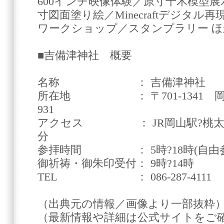
600インチ映像体験／原寸千木模型
寸図面塗り絵／Minecraftデジタ
ワークショップ／スタンプラリー ほ
■吉備津神社 概要
名称 ： 吉備津神社
所在地 ： 〒701-1341 
931
アクセス ： JR岡山駅?桃太郎
分
参拝時間 ： 5時?18時(自由参
御祈祷・御朱印受付： 9時?14時
TEL ： 086-287-4111
（出典元の情報／画像より一部抜粋
（最新情報や詳細は公式サイトをご