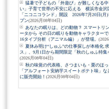
猛暑で子どもの「外遊び」が難しくなる中
い」子育て世帯の不安に応える 横浜市金沢
「ニコニコランド」開設 2026年7月20日(
プン
(2026月08年04日)
あなたの眠りは、どの動物？ スマートリング「
ータから その日の眠りを動物キャラクターで表す
16タイプ分析（アニマル編）」が登場。
(202
夏休み明け“しゅふ”の仕事探しが本格化 
ス」、9月1日から期間限定「秋のしゅふ特集
(2026月08年04日)
秋の味覚の代表格、さつまいも・栗のほっ
「アルフォート安納芋スイートポテト味」など8
に販売開始！
(2026月08年04日)