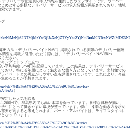
ードデリバリーや配達員の求人情報を集約したウェブサイトです。ウーバー
はじめとする多様なデリバリーサービスの求人情報が掲載されており、地域
検索できます。
ング
4MzkzNiMzNjA2NTMjMzYwNjUzXzNjZTYyYzc2YjNmNmM0NTcxNWZiMDE3N
計・算出方法：デリバリーバイトNAVIに掲載されている実際のデリバリー配達
本調査を掲載／引用いただく際には、「デリバリーバイトNAVI調べ
載ください。
ランキングでトップに立つ
い平均時給1,250円を記録しています。この結果は、デリバリーサービス
しており、特に若年層にとって魅力的な働き方となっています。出前館での
プライベートとの両立がしやすい点も評価されています。これにより、今後
を集めることが予想されます。
earch/area-%E7%BE%A4%E9%A6%AC%E7%9C%8C/service-
%A4%A8
）
給で安定した人気を誇る
1,200円で、群馬県内でも高い水準を保っています。多様な職種が揃い、
や学生にとって働きやすい環境が整っています。特に、柔軟な働き方を求め
も需要が高まると考えられます。パート・アルバイトは、ライフスタイルに
肢となっています。
earch/area-%E7%BE%A4%E9%A6%AC%E7%9C%8C/service-
83%88%E3%83%BB%E3%82%A2%E3%83%AB%E3%83%90%E3%82%A4%