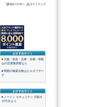
初めての方へ
サイトマップ
おすすめサイト
■
大阪・奈良・兵庫・京都・和歌
山の交通量調査なら
■
関西の橋梁点検はヒルズリサー
チ
おすすめサイト
■
ノートン セキュリティ 月額８
９円/台より