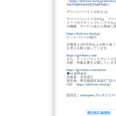
（
https://delivery-food.jp/a
%E5%B9%B4%E5%8F%8E/
）
デリバリーバイトNAVIとは
デリバリーバイトNAVIは、フ
イーツやアマゾンフレックスを
や職種、サービス名から簡単に
https://delivery-food.jp/
ゲットバイトの紹介
全国求人200万件以上を取り扱
な求人を取り扱っています。
https://get-baito.com/
また、ゲットバイトマガジンで
分析、特集記事を公開していま
https://get-baito.com/article
◆42合同会社
代表者：古谷直己
所在地：東京都港区赤坂8丁目12
URL：
https://delivery-food.jp/
提供元：
valuepressプレスリ