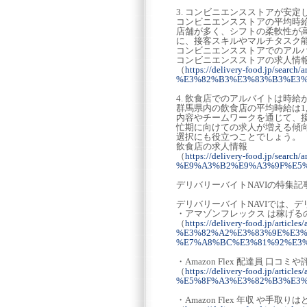
3. コンビニエンスストアが安
コンビニエンスストアの平均時給
店舗が多く、シフトの柔軟性が
に、接客スキルやマルチタスク
コンビニエンスストアでのアル
コンビニエンスストアの求人情
（
https://delivery-food.jp/s
%E3%82%B3%E3%83%B3%E3%
4. 飲食店でのアルバイトは時給が
群馬県内の飲食店の平均時給は1
内容やチームワークを通じて、
忙期に向けての求人が増える傾
選択にも役立つことでしょう。
飲食店の求人情報
（
https://delivery-food.jp/s
%E9%A3%B2%E9%A3%9F%E5
デリバリーバイトNAVIの特集記
デリバリーバイトNAVIでは、
・アマゾンフレックス は稼げ
（
https://delivery-food.jp/articles
%E3%82%A2%E3%83%9E%E3%
%E7%A8%BC%E3%81%92%E3%
・Amazon Flex 配達員 
（
https://delivery-food.jp/
%E5%8F%A3%E3%82%B3%E3%
・Amazon Flex 年収 や