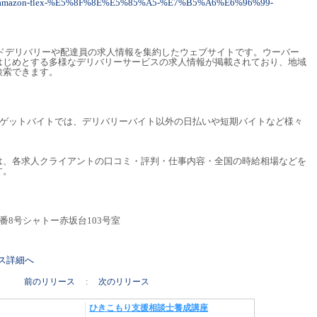
rticles/amazon-flex-%E5%8F%8E%E5%85%A5-%E7%B5%A6%E6%96%99-
ードデリバリーや配達員の求人情報を集約したウェブサイトです。ウーバー
はじめとする多様なデリバリーサービスの求人情報が掲載されており、地域
検索できます。
うゲットバイトでは、デリバリーバイト以外の日払いや短期バイトなど様々
は、各求人クライアントの口コミ・評判・仕事内容・全国の時給相場などを
す。
番8号シャトー赤坂台103号室
リース詳細へ
前のリリース
:
次のリリース