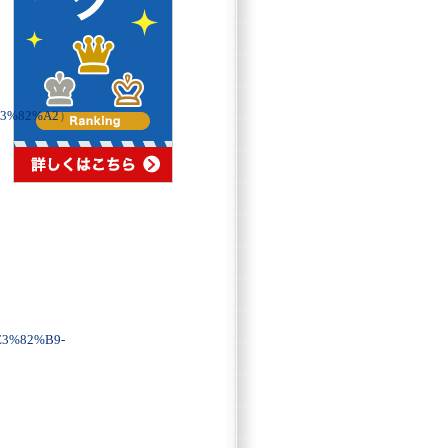
3%82%A2
）
3%82%B9-