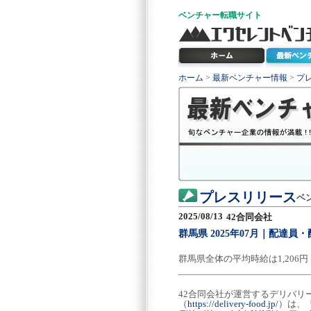
ベンチャー
転職サイト
ホーム
>
最新ベンチャー情報
>
プ
プレスリリース
ベ
2025/08/13
42合同会社
群馬県 2025年07月｜配達
群馬県全体の平均時給は1,20
42合同会社が運営するデリバリ
（
https://delivery-food.jp/
）は、「