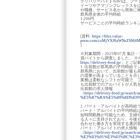
デリバリーバイトNAVIは、フ
イーツやアマゾンフレックスを
や職種、サービス名から簡単に
群馬県全体の平均時給
1,206円
サービスごとの平均時給ランキ
[資料:
https://files.value-
press.com/czMjYXJ0aWNsZSM
]
※対象期間：2025年07月 集
員バイトから調査しました。 ※
https://delivery-food.jp/
」とご記
1. 出前館が群馬県の平均時給
群馬県において、出前館が最も高
の需要が高まっていることを示
業務は柔軟なシフトが可能で、
も出前館でのアルバイトが人気
出前館の求人情報
（
https://delivery-food.jp/s
%E5%87%BA%E5%89%8D%E9
2. パート・アルバイトが高時
パート・アルバイトの平均時給は
短時間勤務が可能なため、主婦
る人々に支持されており、今後
合わせた働き方を実現する選択
パート・アルバイトの求人情報
（
https://delivery-food.jp/s
%E3%83%91%E3%83%BC%E3%