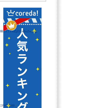
DBmYTYwZjZlLnBuZw.png
E3%83%88
）