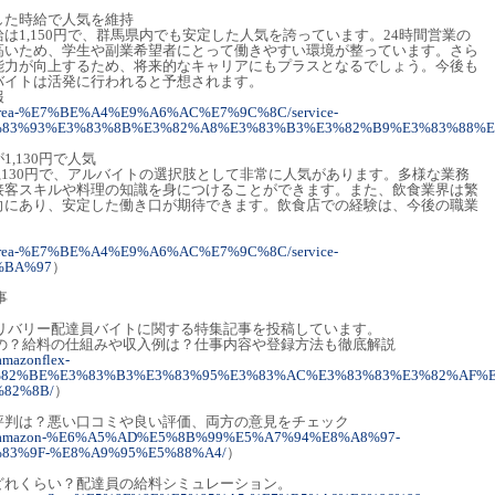
定した時給で人気を維持
は1,150円で、群馬県内でも安定した人気を誇っています。24時間営業の
高いため、学生や副業希望者にとって働きやすい環境が整っています。さら
能力が向上するため、将来的なキャリアにもプラスとなるでしょう。今後も
バイトは活発に行われると予想されます。
報
earch/area-%E7%BE%A4%E9%A6%AC%E7%9C%8C/service-
83%93%E3%83%8B%E3%82%A8%E3%83%B3%E3%82%B9%E3%83%88%E
1,130円で人気
,130円で、アルバイトの選択肢として非常に人気があります。多様な業務
接客スキルや料理の知識を身につけることができます。また、飲食業界は繁
向にあり、安定した働き口が期待できます。飲食店での経験は、今後の職業
earch/area-%E7%BE%A4%E9%A6%AC%E7%9C%8C/service-
%BA%97
）
事
デリバリー配達員バイトに関する特集記事を投稿しています。
るの？給料の仕組みや収入例は？仕事内容や登録方法も徹底解説
/amazonflex-
82%BE%E3%83%B3%E3%83%95%E3%83%AC%E3%83%83%E3%82%AF%E
82%8B/
）
口コミや評判は？悪い口コミや良い評価、両方の意見をチェック
articles/amazon-%E6%A5%AD%E5%8B%99%E5%A7%94%E8%A8%97-
83%9F-%E8%A9%95%E5%88%A4/
）
手取りはどれくらい？配達員の給料シミュレーション。