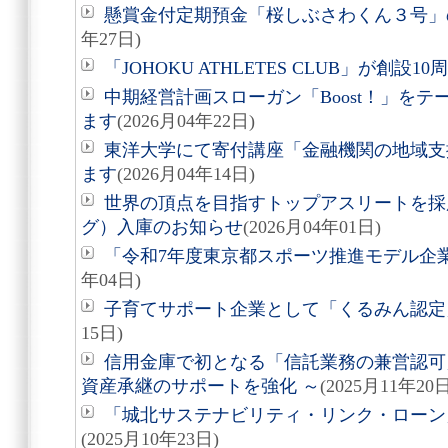
懸賞金付定期預金「桜しぶさわくん３号」
年27日)
「JOHOKU ATHLETES CLUB」が創設
中期経営計画スローガン「Boost！」を
ます
(2026月04年22日)
東洋大学にて寄付講座「金融機関の地域支
ます
(2026月04年14日)
世界の頂点を目指すトップアスリートを採
グ）入庫のお知らせ
(2026月04年01日)
「令和7年度東京都スポーツ推進モデル企
年04日)
子育てサポート企業として「くるみん認定
15日)
信用金庫で初となる「信託業務の兼営認可
資産承継のサポートを強化 ～
(2025月11年20日
「城北サステナビリティ・リンク・ローン
(2025月10年23日)