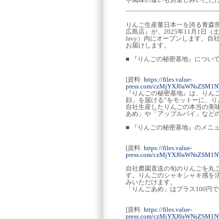
りんご生産量日本一を誇る青森県
広島店』が、2025年11月1日
favy）内にオープンします。
お届けします。
■ 『りんごの秘密基地』につい
[資料:
https://files.value-
press.com/czMjYXJ0aWNsZSM1
『りんごの秘密基地』は、りん
顔」を届ける”をモットーに、
自社生産したりんごの本当の美
あめ」や「アップルパイ」など
■ 『りんごの秘密基地』のメニ
[資料:
https://files.value-
press.com/czMjYXJ0aWNsZSM1
自社農園直送の旬のりんごを丸
す。りんごのシャキシャキ感を
みいただけます。
「りんごあめ」はプラス100円
[資料:
https://files.value-
press.com/czMjYXJ0aWNsZSM