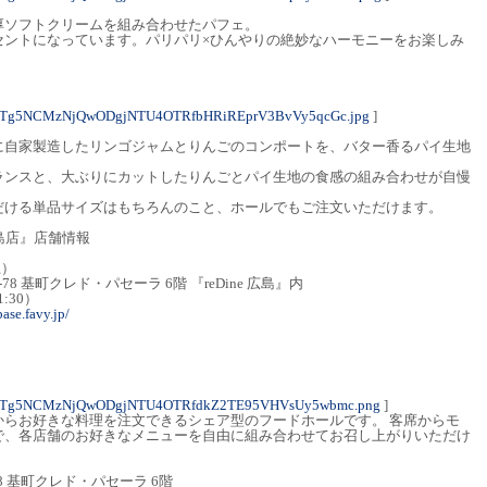
厚ソフトクリームを組み合わせたパフェ。
セントになっています。パリパリ×ひんやりの絶妙なハーモニーをお楽しみ
NTg5NCMzNjQwODgjNTU4OTRfbHRiREprV3BvVy5qcGc.jpg
]
に自家製造したリンゴジャムとりんごのコンポートを、バター香るパイ生地
ランスと、大ぶりにカットしたりんごとパイ生地の食感の組み合わせが自慢
だける単品サイズはもちろんのこと、ホールでもご注文いただけます。
 広島店』店舗情報
土）
 基町クレド・パセーラ 6階 『reDine 広島』内
1:30）
base.favy.jp/
1NTg5NCMzNjQwODgjNTU4OTRfdkZ2TE95VHVsUy5wbmc.png
]
お店からお好きな料理を注文できるシェア型のフードホールです。 客席からモ
で、各店舗のお好きなメニューを自由に組み合わせてお召し上がりいただけ
8 基町クレド・パセーラ 6階