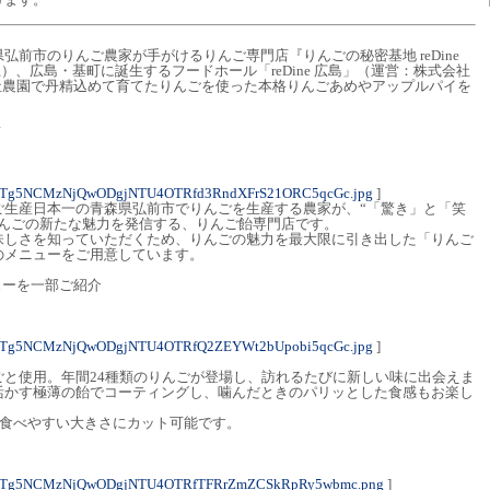
弘前市のりんご農家が手がけるりんご専門店『りんごの秘密基地 reDine
（土）、広島・基町に誕生するフードホール「reDine 広島」（運営：株式会社
自社農園で丹精込めて育てたりんごを使った本格りんごあめやアップルパイを
て
NTg5NCMzNjQwODgjNTU4OTRfd3RndXFrS21ORC5qcGc.jpg
]
ご生産日本一の青森県弘前市でりんごを生産する農家が、“「驚き」と「笑
りんごの新たな魅力を発信する、りんご飴専門店です。
味しさを知っていただくため、りんごの魅力を最大限に引き出した「りんご
のメニューをご用意しています。
ューを一部ご紹介
NTg5NCMzNjQwODgjNTU4OTRfQ2ZEYWt2bUpobi5qcGc.jpg
]
ごと使用。年間24種類のりんごが登場し、訪れるたびに新しい味に出会えま
活かす極薄の飴でコーティングし、噛んだときのパリッとした食感もお楽し
で食べやすい大きさにカット可能です。
1NTg5NCMzNjQwODgjNTU4OTRfTFRrZmZCSkRpRy5wbmc.png
]