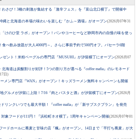
！わさび！3種の刺激が集結する「激辛フェス」を『富山北口横丁』で開催中
に沖縄と北海道の本場の味わいを楽しむ『かふ～酒場』がオープン
(2026月07年31
フェ「けのひ堂 ラボ」がオープン！パンやコーヒーなど静岡市内の自慢の味を使っ
在OK！食べ飲み放題が大人4000円～。さらに事前予約で500円オフ。パセーラ6階
子プレゼント！米粉ベーグルの専門店『MUSUHI』が汐留横丁にオープン
(2026月07
海道は炭酸割りが好評！5つの割り方が選べる『coffee mafia』のレモネード
17日)
・尾道ラーメン専門店『WAN』がオープン！キッズラーメン無料キャンペーンも開催
当地グルメが汐留に上陸！7/16『肉とパスタと酒』が汐留横丁にオープン
(2026月
ドリンクいつでも最大半額！『coffee mafia』が「新サブスクプラン」を発売
ル・対象フードが111円！『浜松町ネオ横丁』1周年キャンペーン開催
(2026月07年01
接フードホールに蕎麦と甘味の店『楓』がオープン。14日まで「平打ち蕎麦」が大