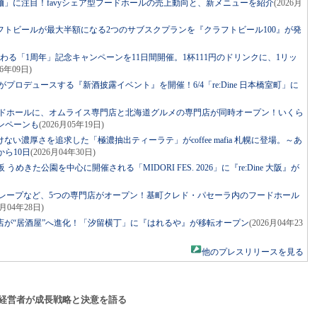
」に注目！favyシェア型フードホールの売上動向と、新メニューを紹介
(2026月
トビールが最大半額になる2つのサブスクプランを『クラフトビール100』が発
わる「1周年」記念キャンペーンを11日間開催。1杯111円のドリンクに、1リッ
06年09日)
トがプロデュースする『新酒披露イベント』を開催！6/4「re:Dine 日本橋室町」に
フードホールに、オムライス専門店と北海道グルメの専門店が同時オープン！いくら
ンペーンも
(2026月05年19日)
い濃厚さを追求した「極濃抽出ティーラテ」がcoffee mafia 札幌に登場。～あ
ら10日
(2026月04年30日)
 うめきた公園を中心に開催される「MIDORI FES. 2026」に『re:Dine 大阪』が
クレープなど、5つの専門店がオープン！基町クレド・パセーラ内のフードホール
6月04年28日)
店が“居酒屋”へ進化！「汐留横丁」に『はれるや』が移転オープン
(2026月04年23
他のプレスリリースを見る
経営者が成長戦略と決意を語る