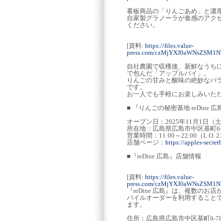
看板商品の「りんごあめ」と濃
自家製グラノーラが食感のアク
ください。
[資料:
https://files.value-
press.com/czMjYXJ0aWNsZSM1
自社農園で収穫後、新鮮なうち
で包んだ「アップルパイ」。
りんごの甘みと酸味の絶妙なバ
です。
お一人でも手軽にお楽しみいた
■ 『りんごの秘密基地 reDine
オープン日：2025年11月1日（
所在地：広島県広島市中区基町6‐78
営業時間：11:00～22:00（L.O. 2
店舗ページ：
https://apples-secret
■『reDine 広島』店舗情報
[資料:
https://files.value-
press.com/czMjYXJ0aWNsZSM
『reDine 広島』は、複数の
バイルオーダーを利用すること
ます。
住所：広島県広島市中区基町6‐7