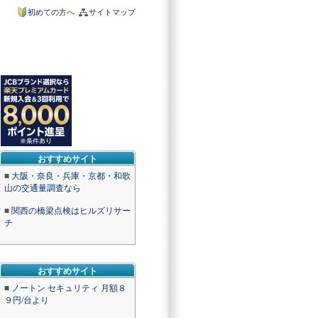
初めての方へ
サイトマップ
おすすめサイト
■
大阪・奈良・兵庫・京都・和歌
山の交通量調査なら
■
関西の橋梁点検はヒルズリサー
チ
おすすめサイト
■
ノートン セキュリティ 月額８
９円/台より