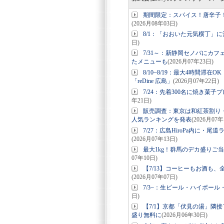
期間限定：スパイス！唐辛子
(2026月08年03日)
8/1：「おおいた元気横丁」
日)
7/31～：新静岡セノバにカ
たメニューも
(2026月07年23日)
8/10~8/19：最大4時間滞
「reDine 広島」
(2026月07年22日)
7/24：先着300名に焼き菓
年21日)
販売調査：東京は和紅茶割り・北
人気ランキングを発表
(2026月07年
7/27：広島HiroPa内に
(2026月07年13日)
最大1kg！群馬のデカ盛りご
07年10日)
【7/13】コーヒーもお酒も、全
(2026月07年07日)
7/3~：生ビール・ハイボー
日)
【7/1】京都「伏見の湯」隣
盛り無料に
(2026月06年30日)