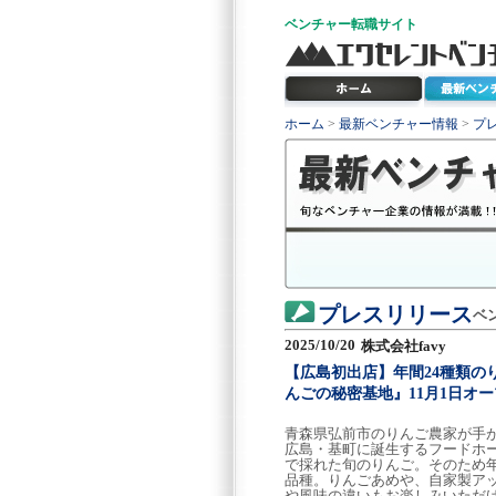
ベンチャー
転職サイト
ホーム
>
最新ベンチャー情報
>
プ
プレスリリース
ベ
2025/10/20
株式会社favy
【広島初出店】年間24種類
んごの秘密基地』11月1日オ
青森県弘前市のりんご農家が手が
広島・基町に誕生するフードホー
で採れた旬のりんご。そのため
品種。りんごあめや、自家製ア
や風味の違いもお楽しみいただ