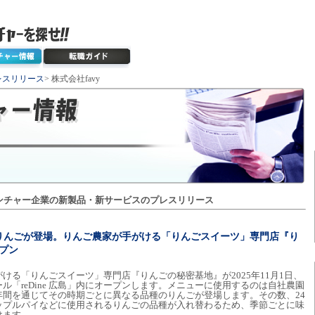
レスリリース
> 株式会社favy
ンチャー企業の新製品・新サービスのプレスリリース
のりんごが登場。りんご農家が手がける「りんごスイーツ」専門店『り
ープン
ける「りんごスイーツ」専門店『りんごの秘密基地』が2025年11月1日、
ル「reDine 広島」内にオープンします。メニューに使用するのは自社農園
年間を通じてその時期ごとに異なる品種のりんごが登場します。その数、24
ップルパイなどに使用されるりんごの品種が入れ替わるため、季節ごとに味
けます。