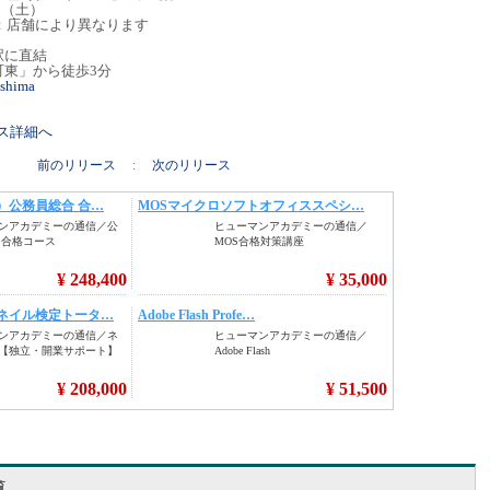
日（土）
休日：店舗により異なります
駅に直結
町東」から徒歩3分
oshima
リース詳細へ
前のリリース
:
次のリリース
覧