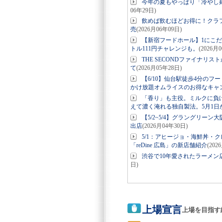
今年の夏もやっぱり「冷やし麺
06年29日)
飲めば飲むほどお得に！クラフ
売
(2026月06年09日)
【新宿フードホール】1にこだ
トル111円チャレンジも。
(2026月
THE SECONDファイナリス
て
(2026月05年28日)
【6/10】仙台駅徒歩4分の
かけ放題オムライスのお得なキャ
「香り」も主役。ミルクに負けな
えて濃く淹れる独自製法。5月1日か
【5/2~5/4】グラングリーン大阪
出店
(2026月04年30日)
5/1：アヒージョ・海鮮丼・
「reDine 広島」の新店舗紹介
(202
渋谷で10年愛されたラーメン
日)
上場宣言
上場を目指す