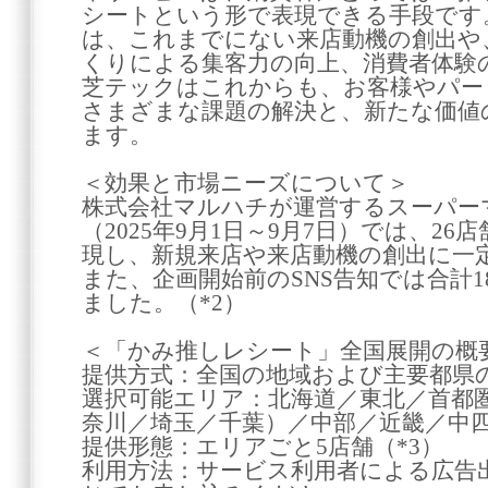
シートという形で表現できる手段です
は、これまでにない来店動機の創出や
くりによる集客力の向上、消費者体験
芝テックはこれからも、お客様やパー
さまざまな課題の解決と、新たな価値
ます。
＜効果と市場ニーズについて＞
株式会社マルハチが運営するスーパー
（2025年9月1日～9月7日）では、26店
現し、新規来店や来店動機の創出に一
また、企画開始前のSNS告知では合計
ました。（*2）
＜「かみ推しレシート」全国展開の概
提供方式：全国の地域および主要都県の
選択可能エリア：北海道／東北／首都
奈川／埼玉／千葉）／中部／近畿／中
提供形態：エリアごと5店舗（*3）
利用方法：サービス利用者による広告出