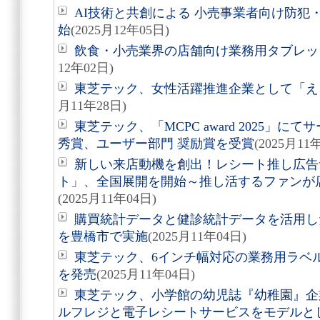
AI技術と共創による 小売事業者向け防犯
始
(2025月12年05日)
飲食・小売業界の店舗向け業務用タブレット 
12年02日)
東芝テック、女性活躍推進企業として「え
月11年28日)
東芝テック、「MCPC award 2025」
秀賞、ユーザー部門 奨励賞を受賞
(2025月11
新しい来店動機を創出！レシート推し広告
ト」、全国展開を開始～推し活するファンが
(2025月11年04日)
購買統計データと健診統計データを活用し
を豊橋市で実施
(2025月11年04日)
東芝テック、6インチ幅対応の業務用ラベルプリン
を発売
(2025月11年04日)
東芝テック、小学館の幼児誌『幼稚園』企
ルフレジと電子レシートサービスをモデルと