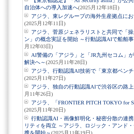
【東京都認定】「AI Security asill
自治体への導入加速へ
(2025月12年18日)
アジラ、東レグループの海外生産拠点にお
(2025月12年11日)
アジラ、菅原ジェネラリストと共同で「操
ン」の概念実証を開始 ～行動認識AIで船舶
月12年03日)
AI警備の「アジラ」と「JR九州セコム」
解決へ～
(2025月11年28日)
アジラ、行動認識AI技術で「東京都ベンチ
(2025月11年27日)
アジラ、独自の行動認識AIで渋谷区の路
月11年26日)
アジラ、「FRONTIER PITCH TOKYO for S
(2025月11年20日)
行動認識AI・画像鮮明化・秘密分散の連
リティを両立 ～アジラ、ロジック・アンド・デザ
携を開始～
(2025月11年19日)