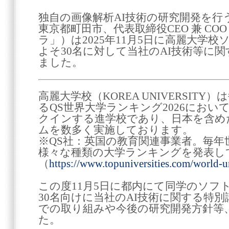
独自の画像解析AI技術の研究開発を行
東京都町田市、代表取締役CEO 兼 CO
ラ」）は2025年11月5日に高麗大学
よそ30名に対して当社のAI技術等に
ました。
高麗大学校（KOREA UNIVERSIT
るQS世界大学ランキング2026におい
クインする進学校であり、日本を含め
ムを数多く実施しております。
※QS社：英国の教育関連事業者。毎年
様々な種類の大学ランキングを発表し
（
https://www.topuniversities.com/world-u
この度11月5日に都内にて同学のソフ
30名向けに当社のAI技術に関する特
での取り組みや今後の研究開発方針等
た。