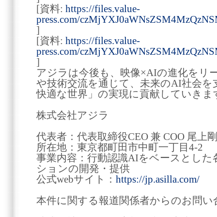
[資料:
https://files.value-
press.com/czMjYXJ0aWNsZSM4MzQzN
]
[資料:
https://files.value-
press.com/czMjYXJ0aWNsZSM4MzQz
]
アジラは今後も、映像×AIの進化をリ
や技術交流を通じて、未来のAI社会を
快適な世界」の実現に貢献していきま
株式会社アジラ
代表者：代表取締役CEO 兼 COO 尾上
所在地：東京都町田市中町一丁目4-2
事業内容：行動認識AIをベースとし
ションの開発・提供
公式webサイト：
https://jp.asilla.com/
本件に関する報道関係者からのお問い