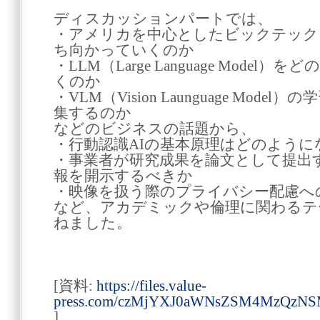
ディスカッションパートでは、
・アメリカを中心としたビックテック
ち向かっていくのか
・LLM（Large Language Mode
くのか
・VLM（Vision Launguage Mod
集するのか
などのビジネスの話題から、
・行動認識AIの基本原理はどのよう
・事業者が研究成果を論文として提出
報を開示するべきか
・映像を扱う際のプライバシー配慮へ
など、アカデミックや倫理に関わるテ
ねました。
[資料:
https://files.value-
press.com/czMjYXJ0aWNsZSM4MzQzNS
]