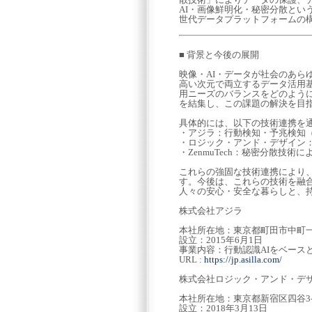
AI・画像鮮明化・秘密分散と
世代データプラットフォームの
■ 背景と今後の展開
映像・AI・データが社会のあ
高い次元で両立するデータ活用
用ニーズのバランスをどのよう
を結集し、この課題の解決を目
具体的には、以下の技術連携を
・アジラ：行動検知・予兆検知（
・ロジック・アンド・デザイン
・ZenmuTech：秘密分散技
これらの強固な技術連携により
す。今後は、これらの技術を融
人々の安心・安全な暮らしと、
株式会社アジラ
本社所在地：東京都町田市中町一
設立：2015年6月1日
事業内容：行動認識AIをベース
URL :
https://jp.asilla.com/
株式会社ロジック・アンド・デ
本社所在地：東京都新宿区四谷3-
設立：2018年3月13日