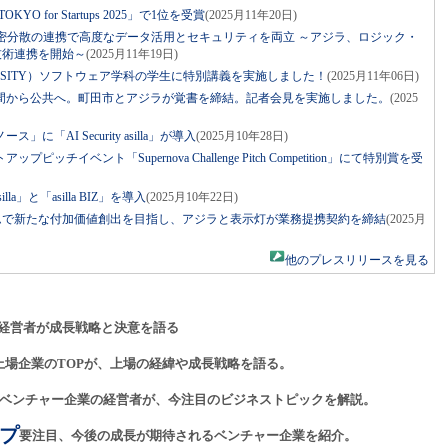
KYO for Startups 2025」で1位を受賞
(2025月11年20日)
秘密分散の連携で高度なデータ活用とセキュリティを両立 ～アジラ、ロジック・
が技術連携を開始～
(2025月11年19日)
VERSITY）ソフトウェア学科の学生に特別講義を実施しました！
(2025月11年06日)
間から公共へ。町田市とアジラが覚書を締結。記者会見を実施しました。
(2025
「AI Security asilla」が導入
(2025月10年28日)
チイベント「Supernova Challenge Pitch Competition」にて特別賞を受
illa」と「asilla BIZ」を導入
(2025月10年22日)
テムで新たな付加価値創出を目指し、アジラと表示灯が業務提携契約を締結
(2025月
他のプレスリリースを見る
経営者が成長戦略と決意を語る
上場企業のTOPが、上場の経緯や成長戦略を語る。
ベンチャー企業の経営者が、今注目のビジネストピックを解説。
プ
要注目、今後の成長が期待されるベンチャー企業を紹介。