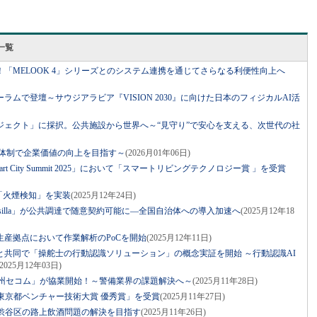
一覧
「MELOOK 4」シリーズとのシステム連携を通じてさらなる利便性向上へ
ムで登壇～サウジアラビア『VISION 2030』に向けた日本のフィジカルAI活
ジェクト」に採択。公共施設から世界へ～“見守り”で安心を支える、次世代の社
新体制で企業価値の向上を目指す～
(2026月01年06日)
rt City Summit 2025」において「スマートリビングテクノロジー賞 」を受賞
に新機能「火煙検知」を実装
(2025月12年24日)
ty asilla」が公共調達で随意契約可能に―全国自治体への導入加速へ
(2025月12年18
産拠点において作業解析のPoCを開始
(2025月12年11日)
と共同で「操舵士の行動認識ソリューション」の概念実証を開始 ～行動認識AI
(2025月12年03日)
九州セコム」が協業開始！～警備業界の課題解決へ～
(2025月11年28日)
東京都ベンチャー技術大賞 優秀賞」を受賞
(2025月11年27日)
で渋谷区の路上飲酒問題の解決を目指す
(2025月11年26日)