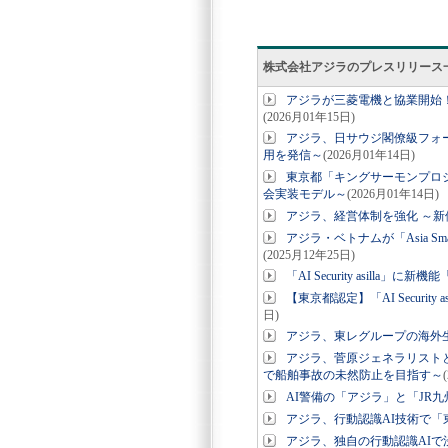
株式会社アジラのプレスリリース
アジラが三菱電機と協業開始！
(2026月01年15日)
アジラ、日サウジ閣僚級フォーラ
用を発信～
(2026月01年14日)
東京都「キングサーモンプロ
会実装モデル～
(2026月01年14日)
アジラ、経営体制を強化 ～
アジラ・ベトナムが「Asia Sma
(2025月12年25日)
「AI Security asilla」
【東京都認定】「AI Securi
日)
アジラ、東レグループの海外生
アジラ、菅原ジェネラリスト
で船舶事故の未然防止を目指す～
AI警備の「アジラ」と「JR
アジラ、行動認識AI技術で「
アジラ、独自の行動認識AI