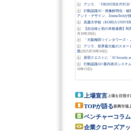
アジラ、「FRONTIER PITCH TO
行動認識AI・画像鮮明化・
アンド・デザイン、ZenmuTech
高麗大学校（KOREA UNI
【自治体と初の本格連携】民
月10年29日)
「大阪梅田ツインタワーズ・ノース」に
アジラ、世界最大級のスタートアップピッ
賞
(2025月10年24日)
原宿クエストに「AI Security as
行動認識AI×案内表示シス
10年15日)
上場宣言
上場を目指す
TOPが語る
新興市場
ベンチャーコラム
企業クローズアッ