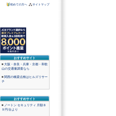
初めての方へ
サイトマップ
おすすめサイト
■
大阪・奈良・兵庫・京都・和歌
山の交通量調査なら
■
関西の橋梁点検はヒルズリサー
チ
おすすめサイト
■
ノートン セキュリティ 月額８
９円/台より