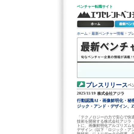
ベンチャー
転職サイト
ホーム
>
最新ベンチャー情報
>
プ
プレスリリース
ベ
2025/11/19
株式会社アジラ
行動認識AI・画像鮮明化・秘
ジック・アンド・デザイン、Ze
「テクノロジーの力で安心で快
技術を開発する株式会社アジラ（
トに、画像鮮明化アルゴリズム
デザイン（以下「ロジック・ア
散技術」によりデータの保護、データ