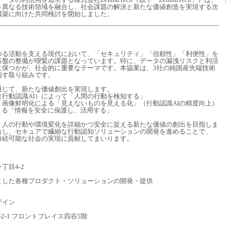
いう異なる技術領域を融合し、社会課題の解決と新たな価値創造を実現する次
構築に向けた共同検討を開始しました。
らゆる活動を支える現代において、「セキュリティ」「信頼性」「利便性」を
基盤の整備が喫緊の課題となっています。特に、データの漏洩リスクと利活
に保つかが、社会的に重要なテーマです。本協業は、3社の純国産先端技術
指す取り組みです。
通じて、新たな価値創出を実現します。
行動認識AI）によって「人間の行動を検知する」
：画像鮮明化による「見えないものを見える化」（行動認識AIの精度向上）
術による「情報を安全に保護し、活用する」
、人の行動や環境変化を詳細かつ安全に捉える新たな価値の創出を目指しま
合し、セキュアで繊細な行動認知ソリューションの開発を進めることで、
持続可能な社会の実現に貢献してまいります。
丁目4-2
とした各種プロダクト・ソリューションの開発・提供
ザイン
2-1 フロントプレイス四谷5階