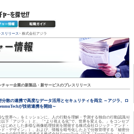
レスリリース
> 株式会社アジラ
ンチャー企業の新製品・新サービスのプレスリリース
密分散の連携で高度なデータ活用とセキュリティを両立 ～アジラ、ロ
nmuTechが技術連携を開始～
適な世界へ」をミッションに、人の行動を理解・予測する独自の行動認識AI
以下「アジラ」）と、「“より視える化”で、世界を変える。」をコンセプ
をはじめとした多様な画像処理技術を開発する株式会社ロジック・アンド・
ンド・デザイン」）、および、情報を暗号化した上で分散管理する「秘密分
の利活用を追求する株式会社ZenmuTech（以下「ZenmuTech」）は、