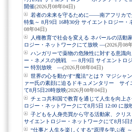
開催
(2026月08年04日)
若者の未来を守るために――南アフリカで
特集～ 8月9日 16時30分 サイエントロジ
08年04日)
人権教育で社会を変える ネパールの活動家を
ロジー・ネットワークにて放映 ―
(2026月08
ハンガリーで薬物の危険性に対する意識向
ー・ネメスの挑戦 ― 8月9日 サイエントロ
ー 特別放映 ―
(2026月08年04日)
世界の心を動かす“魔法”とは？ マジシャ
ァー氏の素顔に迫るドキュメンタリー サイ
て8月5日20時放映
(2026月08年04日)
チェコ共和国で教育を通じて人生を向上さ
ロジー・ネットワークにて8月5日 12:00 に
子どもを人身売買から守る活動家、クリ
サイエントロジー・ネットワークにて8月5日
“仕事と人生を楽しくする”原理を学ぶ夜 