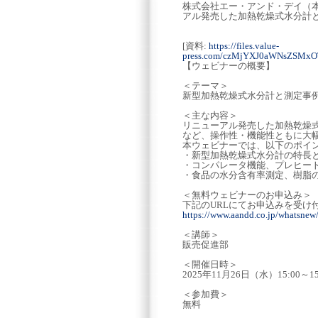
株式会社エー・アンド・デイ（
アル発売した加熱乾燥式水分計
[資料:
https://files.value-
press.com/czMjYXJ0aWNsZSMx
【ウェビナーの概要】
＜テーマ＞
新型加熱乾燥式水分計と測定事
＜主な内容＞
リニューアル発売した加熱乾燥式水
など、操作性・機能性ともに大
本ウェビナーでは、以下のポイ
・新型加熱乾燥式水分計の特長
・コンパレータ機能、プレヒー
・食品の水分含有率測定、樹脂
＜無料ウェビナーのお申込み＞
下記のURLにてお申込みを受け
https://www.aandd.co.jp/whatsnew
＜講師＞
販売促進部
＜開催日時＞
2025年11月26日（水）15:00～15
＜参加費＞
無料