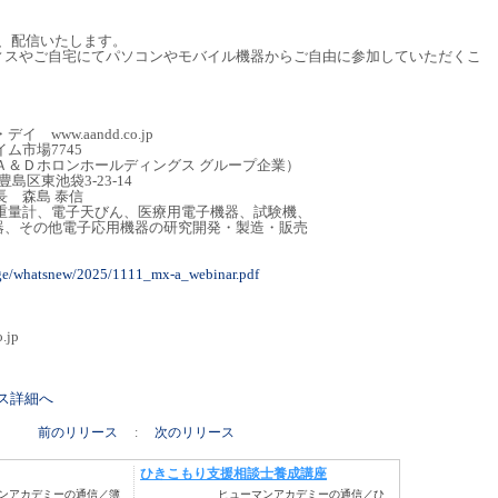
し、配信いたします。
ィスやご自宅にてパソコンやモバイル機器からご自由に参加していただくこ
www.aandd.co.jp
7745
ホールディングス グループ企業）
豊島区東池袋3-23-14
長 森島 泰信
重量計、電子天びん、医療用電子機器、試験機、
子応用機器の研究開発・製造・販売
rage/whatsnew/2025/1111_mx-a_webinar.pdf
.jp
リース詳細へ
前のリリース
:
次のリリース