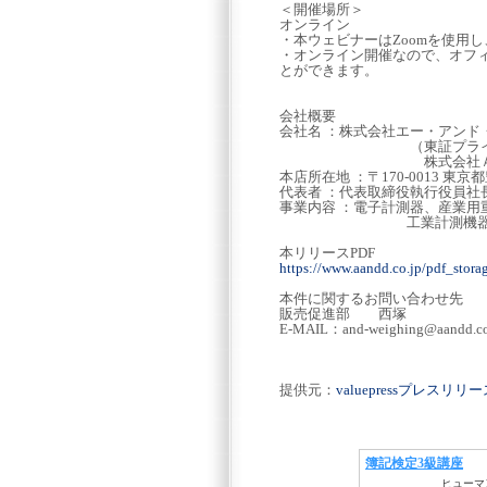
＜開催場所＞
オンライン
・本ウェビナーはZoomを使用
・オンライン開催なので、オフ
とができます。
会社概要
会社名 ：株式会社エー・アンド・デイ 
（東証プライム市場
株式会社Ａ＆Ｄホロン
本店所在地 ：〒170-0013 東京都
代表者 ：代表取締役執行役員社
事業内容 ：電子計測器、産業用
工業計測機器、その他電
本リリースPDF
https://www.aandd.co.jp/pdf_sto
本件に関するお問い合わせ先
販売促進部 西塚
E-MAIL：and-weighing@aandd.co
提供元：
valuepressプレスリ