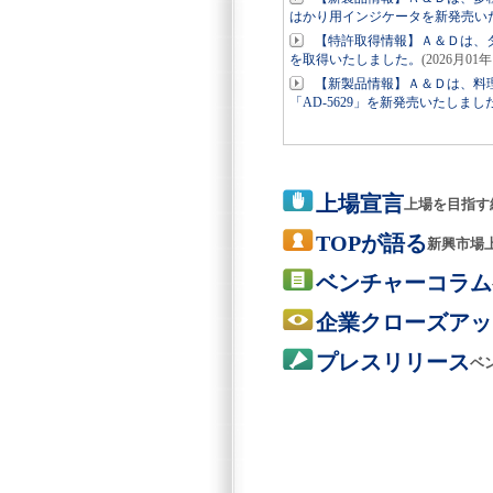
はかり用インジケータを新発売い
【特許取得情報】Ａ＆Ｄは、
を取得いたしました。
(2026月01年
【新製品情報】Ａ＆Ｄは、料
「AD-5629」を新発売いたしまし
上場宣言
上場を目指す
TOPが語る
新興市場
ベンチャーコラム
企業クローズアッ
プレスリリース
ベ