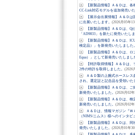
【新製品情報】Ａ＆Ｄは、各種
CC-Link対応モデルを追加発売い
【展示会出展情報】Ａ＆Ｄは国
に出展いたします。
(2026月05年1
【新製品情報】Ａ＆Ｄは、Q(t)
「AD9833」を新たに発売いたし
【新製品情報】Ａ＆Ｄは、ICU・病
検定品）」を新発売いたしました
【新製品情報】Ａ＆Ｄは、ロ
Equa）」として新発売いたしまし
【特許取得情報】Ａ＆Ｄは、リ
2件の特許を取得しました。
(202
Ａ＆Ｄ製の上腕式ホースレス血圧計
され、選定証と記念品を受領いた
【新製品情報】Ａ＆Ｄは、ご好
新発売いたしました。
(2026月02年
【新製品情報】Ａ＆Ｄは、検定
新発売いたしました。
(2026月02年
Ａ＆Ｄは、情報マガジン『ＷＡ
（NIMS/ニムス）様へのインタ
【新製品情報】Ａ＆Ｄは、同
発売いたしました。
(2026月01年3
【新製品情報】Ａ＆Ｄは、多