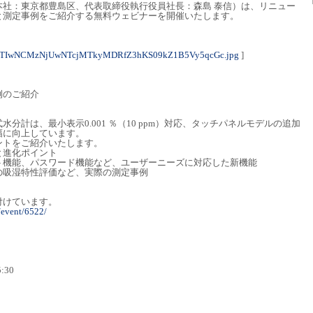
本社：東京都豊島区、代表取締役執行役員社長：森島 泰信）は、リニュー
と測定事例をご紹介する無料ウェビナーを開催いたします。
OTIwNCMzNjUwNTcjMTkyMDRfZ3hKS09kZ1B5Vy5qcGc.jpg
]
例のご紹介
分計は、最小表示0.001 ％（10 ppm）対応、タッチパネルモデルの追加
幅に向上しています。
ントをご紹介いたします。
と進化ポイント
ト機能、パスワード機能など、ユーザーニーズに対応した新機能
の吸湿特性評価など、実際の測定事例
付けています。
/event/6522/
:30