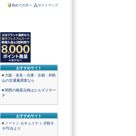
初めての方へ
サイトマップ
おすすめサイト
■
大阪・奈良・兵庫・京都・和歌
山の交通量調査なら
■
関西の橋梁点検はヒルズリサー
チ
おすすめサイト
■
ノートン セキュリティ 月額８
９円/台より