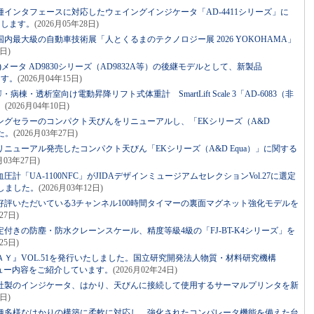
インタフェースに対応したウェイングインジケータ「AD-4411シリーズ」に
たします。
(2026月05年28日)
内最大級の自動車技術展「人とくるまのテクノロジー展 2026 YOKOHAMA」
3日)
メータ AD9830シリーズ（AD9832A等）の後継モデルとして、新製品
ます。
(2026月04年15日)
棟・透析室向け電動昇降リフト式体重計 SmartLift Scale 3「AD-6083（非
。
(2026月04年10日)
ングセラーのコンパクト天びんをリニューアルし、「EKシリーズ（A&D
た。
(2026月03年27日)
ニューアル発売したコンパクト天びん「EKシリーズ（A&D Equa）」に関する
6月03年27日)
「UA-1100NFC」がJIDAデザインミュージアムセレクションVol.27に選定
しました。
(2026月03年12日)
評いただいている3チャンネル100時間タイマーの裏面マグネット強化モデルを
27日)
付きの防塵・防水クレーンスケール、精度等級4級の「FJ-BT-K4シリーズ」を
25日)
Ｙ』VOL.51を発行いたしました。国立研究開発法人物質・材料研究機構
ビュー内容をご紹介しています。
(2026月02年24日)
社製のインジケータ、はかり、天びんに接続して使用するサーマルプリンタを新
0日)
種多様なはかりの構築に柔軟に対応し、強化されたコンパレータ機能を備えた台