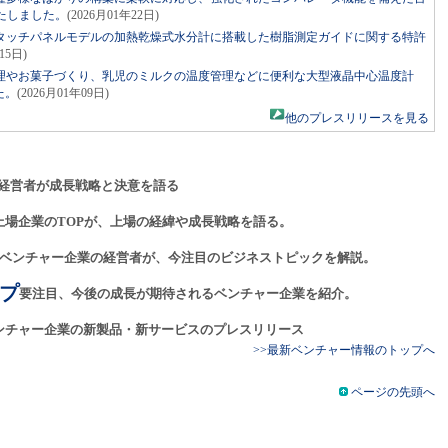
たしました。
(2026月01年22日)
タッチパネルモデルの加熱乾燥式水分計に搭載した樹脂測定ガイドに関する特許
15日)
理やお菓子づくり、乳児のミルクの温度管理などに便利な大型液晶中心温度計
た。
(2026月01年09日)
他のプレスリリースを見る
経営者が成長戦略と決意を語る
上場企業のTOPが、上場の経緯や成長戦略を語る。
ベンチャー企業の経営者が、今注目のビジネストピックを解説。
プ
要注目、今後の成長が期待されるベンチャー企業を紹介。
ンチャー企業の新製品・新サービスのプレスリリース
>>最新ベンチャー情報のトップへ
ページの先頭へ