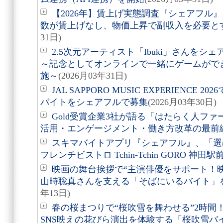
【2026年】賃上げ実態調査『シェアフル
数が賃上げなし、物価上昇で副収入を必要と
31日)
2.5次元アーティスト「Ibuki」さんを
～記念としてオンラインで一緒にゲームがで
施～
(2026月03年31日)
JAL SAPPORO MUSIC EXPERIENC
バイトをシェアフルで募集
(2026月03年30日)
Gold受賞企業3社が語る「はたらく人ファ
活用・エンゲージメント・働き方改革の最前
スキマバイトアプリ『シェアフル』、「選
フレンチビストロ Tchin-Tchin GORO 神田
映画の舞台挨拶で“主演俳優をサポート！映
山時聡真さんを支える「そばにいるバイト」
年13日)
春の桜まつりで“桜吹雪を舞わせる”2時間
SNS映えの花びら演出を体験する「桜吹雪バ