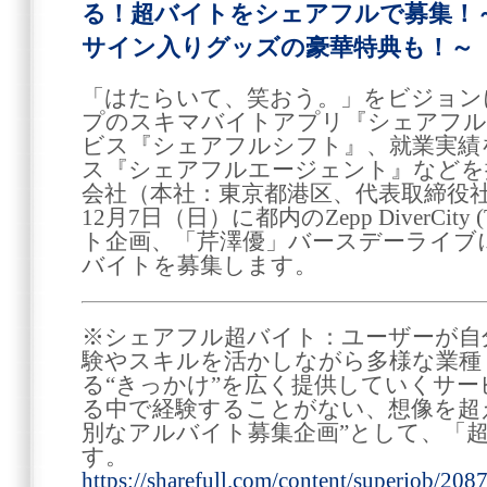
る！超バイトをシェアフルで募集！
サイン入りグッズの豪華特典も！～
「はたらいて、笑おう。」をビジョン
プのスキマバイトアプリ『シェアフル』
ビス『シェアフルシフト』、就業実績
ス『シェアフルエージェント』などを
会社（本社：東京都港区、代表取締役社長
12月7日（日）に都内のZepp DiverCit
ト企画、「芹澤優」バースデーライブ
バイトを募集します。
※シェアフル超バイト：ユーザーが自
験やスキルを活かしながら多様な業種
る“きっかけ”を広く提供していくサ
る中で経験することがない、想像を超
別なアルバイト募集企画”として、「
す。
https://sharefull.com/content/superjob/208