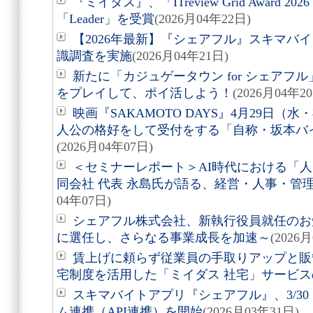
『ミイダス』、「ITreview Grid Award 2
「Leader」を受賞
(2026月04年22日)
【2026年最新】『シェアフル』スキマバ
識調査を実施
(2026月04年21日)
新たに「カジュゲータウン for シェアフ
をプレイして、ポイ活しよう！
(2026月04年2
映画『SAKAMOTO DAYS』4月29日
人公の格好をして受付をする「自称・坂本バ
(2026月04年07日)
＜セミナーレポート＞AI時代における「人
同会社 代表 永島氏が語る、経営・人事・管
04年07日)
シェアフル株式会社、新執行役員就任のお
に選任し、さらなる事業成長を加速～
(2026
賃上げに頼らず従業員の手取りアップと販
宅制度を活用した「ミイダス 社宅」サービ
スキマバイトアプリ『シェアフル』、3/30（
ム連携（API連携）を開始
(2026月03年31日)