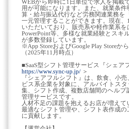
WEBから即時に1日単位で求人を掲載
用が可能になります。また、就業条件
算・給与振込代行など労務関連業務を
一元管理することができます。現在、1,
いただいており、販売系や軽作業系をはじ
PowerPoint等、多様な就業経験と
が多数登録しています。
※App StoreおよびGoogle Play S
（2025年11月時点）
■SaaS型シフト管理サービス『シェア
https://www.sync-up.jp/
＞
『シェアフルシフト』は、飲食、小売
ビス系企業を対象に、アルバイトスタ
集、シフト作成、複数店舗間のヘルプ調
管理サービスです。
人材不足の課題を抱えるお店が増えて
最適なシフト管理や、シフト表作成の
に貢献します。
【運営会社】