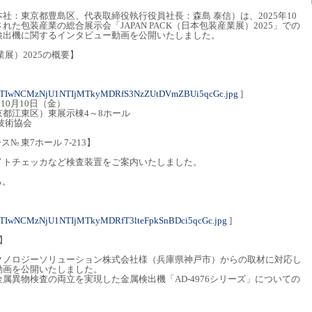
社：東京都豊島区、代表取締役執行役員社長：森島 泰信）は、2025年10
た包装産業の総合展示会「JAPAN PACK（日本包装産業展）2025」での
検出機に関するインタビュー動画を公開いたしました。
産業展）2025の概要】
OTIwNCMzNjU1NTIjMTkyMDRfS3NzZUtDVmZBUi5qcGc.jpg
]
10月10日（金）
都江東区）東展示棟4～8ホール
技術協会
 東7ホール 7-213】
イトチェッカなど検査装置をご案内いたしました。
る。
OTIwNCMzNjU1NTIjMTkyMDRfT3lteFpkSnBDci5qcGc.jpg
]
】
クノロジーソリューション株式会社様（兵庫県神戸市）からの取材に対応し
動画を公開いたしました。
属異物検査の両立を実現した金属検出機「AD-4976シリーズ」についての