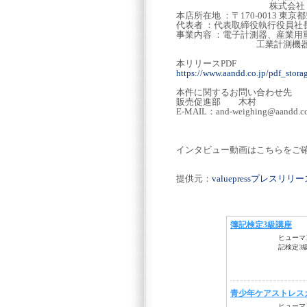
株式会社Ａ＆Ｄホロン
本店所在地 ：〒170-0013 東京都
代表者 ：代表取締役執行役員社
事業内容 ：電子計測器、産業用
工業計測機器、その他電
本リリースPDF
https://www.aandd.co.jp/pdf_stor
本件に関するお問い合わせ先
販売促進部 木村
E-MAIL：and-weighing@aandd.co
インタビュー動画はこちらをご確
提供元：
valuepressプレスリ