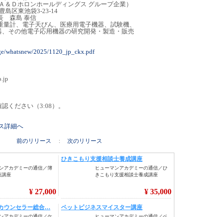
ホールディングス グループ企業）
豊島区東池袋3-23-14
長 森島 泰信
重量計、電子天びん、医療用電子機器、試験機、
子応用機器の研究開発・製造・販売
age/whatsnew/2025/1120_jp_ckx.pdf
.jp
認ください（3:08）。
リース詳細へ
前のリリース
:
次のリリース