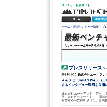
ベンチャー
転職サイト
ホーム
>
最新ベンチャー情報
>
プ
プレスリリース
ベ
2025/11/20
株式会社エー・アン
Ａ＆Ｄは「JAPAN PACK
するインタビュー動画を公開
株式会社エー・アンド・デイ（本
月に東京ビッグサイトにて開催され
取材対応時に撮影された、金属