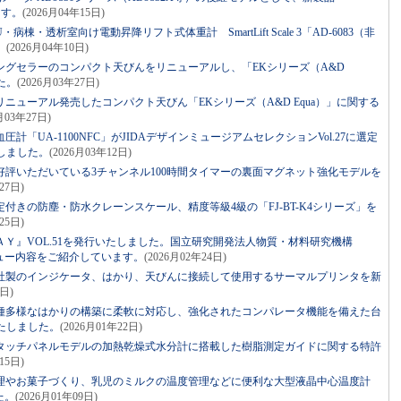
ます。
(2026月04年15日)
棟・透析室向け電動昇降リフト式体重計 SmartLift Scale 3「AD-6083（非
。
(2026月04年10日)
ングセラーのコンパクト天びんをリニューアルし、「EKシリーズ（A&D
た。
(2026月03年27日)
ニューアル発売したコンパクト天びん「EKシリーズ（A&D Equa）」に関する
6月03年27日)
「UA-1100NFC」がJIDAデザインミュージアムセレクションVol.27に選定
しました。
(2026月03年12日)
評いただいている3チャンネル100時間タイマーの裏面マグネット強化モデルを
27日)
付きの防塵・防水クレーンスケール、精度等級4級の「FJ-BT-K4シリーズ」を
25日)
Ｙ』VOL.51を発行いたしました。国立研究開発法人物質・材料研究機構
ビュー内容をご紹介しています。
(2026月02年24日)
社製のインジケータ、はかり、天びんに接続して使用するサーマルプリンタを新
0日)
種多様なはかりの構築に柔軟に対応し、強化されたコンパレータ機能を備えた台
たしました。
(2026月01年22日)
タッチパネルモデルの加熱乾燥式水分計に搭載した樹脂測定ガイドに関する特許
15日)
理やお菓子づくり、乳児のミルクの温度管理などに便利な大型液晶中心温度計
た。
(2026月01年09日)