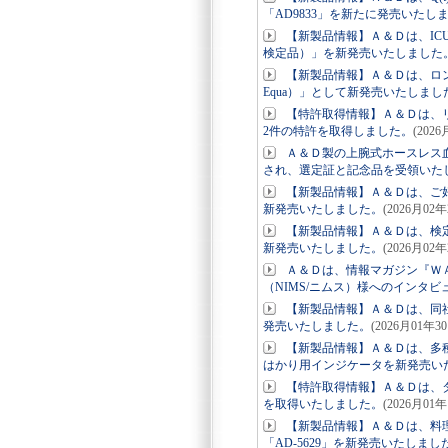
「AD9833」を新たに発売いたし
【新製品情報】Ａ＆Ｄは、ICU・病
検定品）」を新発売いたしました
【新製品情報】Ａ＆Ｄは、ロ
Equa）」として新発売いたしまし
【特許取得情報】Ａ＆Ｄは、リ
2件の特許を取得しました。
(202
Ａ＆Ｄ製の上腕式ホースレス血圧計
され、選定証と記念品を受領いた
【新製品情報】Ａ＆Ｄは、ご好
新発売いたしました。
(2026月02年
【新製品情報】Ａ＆Ｄは、検定
新発売いたしました。
(2026月02年
Ａ＆Ｄは、情報マガジン『ＷＡ
（NIMS/ニムス）様へのインタ
【新製品情報】Ａ＆Ｄは、同
発売いたしました。
(2026月01年3
【新製品情報】Ａ＆Ｄは、多
はかり用インジケータを新発売い
【特許取得情報】Ａ＆Ｄは、
を取得いたしました。
(2026月01年
【新製品情報】Ａ＆Ｄは、料
「AD-5629」を新発売いたしまし