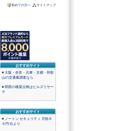
初めての方へ
サイトマップ
おすすめサイト
■
大阪・奈良・兵庫・京都・和歌
山の交通量調査なら
■
関西の橋梁点検はヒルズリサー
チ
おすすめサイト
■
ノートン セキュリティ 月額８
９円/台より