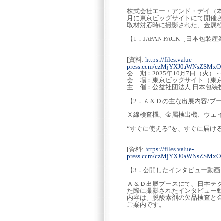
株式会社エー・アンド・デイ（本
月に東京ビッグサイトにて開催され
取材対応時に撮影された、金属
【1．JAPAN PACK（日本包装
[資料:
https://files.value-
press.com/czMjYXJ0aWNsZSMx
会 期：2025年10月7日（火）～
会 場：東京ビッグサイト（東京
主 催：公益社団法人 日本包装
【2．Ａ＆Ｄの主な出展内容/ブース№
Ｘ線検査機、金属検出機、ウェ
“すぐに使える”を、すぐに届け
[資料:
https://files.value-
press.com/czMjYXJ0aWNsZSMx
【3．公開したインタビュー動画
Ａ＆Ｄ出展ブースにて、日本テ
た際に撮影されたインタビュー
内容は、脱酸素剤の欠品検査と金
ご案内です。