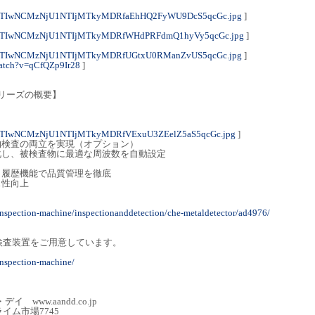
OTIwNCMzNjU1NTIjMTkyMDRfaEhHQ2FyWU9DcS5qcGc.jpg
]
xOTIwNCMzNjU1NTIjMTkyMDRfWHdPRFdmQ1hyVy5qcGc.jpg
]
OTIwNCMzNjU1NTIjMTkyMDRfUGtxU0RManZvUS5qcGc.jpg
]
watch?v=qCfQZp9Ir28
]
シリーズの概要】
OTIwNCMzNjU1NTIjMTkyMDRfVExuU3ZEelZ5aS5qcGc.jpg
]
物検査の両立を実現（オプション）
化し、被検査物に最適な周波数を自動設定
と履歴機能で品質管理を徹底
ス性向上
。
inspection-machine/inspectionanddetection/che-metaldetector/ad4976/
検査装置をご用意しています。
。
inspection-machine/
www.aandd.co.jp
7745