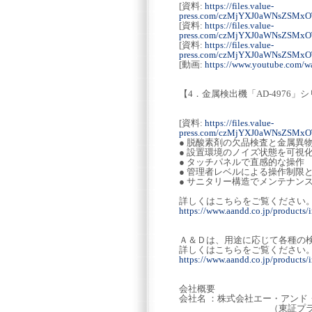
[資料:
https://files.value-
press.com/czMjYXJ0aWNsZSMx
[資料:
https://files.value-
press.com/czMjYXJ0aWNsZSM
[資料:
https://files.value-
press.com/czMjYXJ0aWNsZSMx
[動画:
https://www.youtube.com/
【4．金属検出機「AD-4976」
[資料:
https://files.value-
press.com/czMjYXJ0aWNsZSMx
● 脱酸素剤の欠品検査と金属異
● 設置環境のノイズ状態を可視
● タッチパネルで直感的な操作
● 管理者レベルによる操作制限
● サニタリー構造でメンテナン
詳しくはこちらをご覧ください
https://www.aandd.co.jp/products/
Ａ＆Ｄは、用途に応じて各種の
詳しくはこちらをご覧ください
https://www.aandd.co.jp/products/
会社概要
会社名 ：株式会社エー・アンド・デイ 
（東証プライム市場