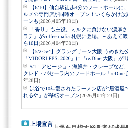
【6/10】仙台駅徒歩4分のフードホール
ルメの専門店が同時オープン！いくらかけ放
ーンも
(2026月05年19日)
「香り」も主役。ミルクに負けない濃厚さ
ラテ」がcoffee mafia 札幌に登場。～あ
ら10日
(2026月04年30日)
【5/2~5/4】グラングリーン大阪 うめき
「MIDORI FES. 2026」に『re:Dine 大阪』が
5/1：アヒージョ・海鮮丼・クレープなど
クレド・パセーラ内のフードホール「reDine
年28日)
渋谷で10年愛されたラーメン店が“居酒屋
れるや』が移転オープン
(2026月04年23日)
上場宣言
上場を目指す経営者が成長