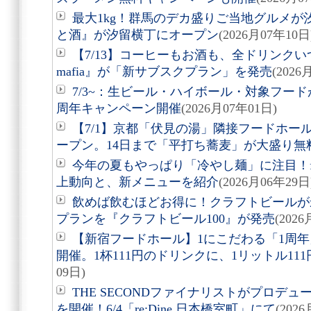
最大1kg！群馬のデカ盛りご当地グルメが汐
と酒』が汐留横丁にオープン
(2026月07年10日
【7/13】コーヒーもお酒も、全ドリンクいつ
mafia』が「新サブスクプラン」を発売
(2026
7/3~：生ビール・ハイボール・対象フード
周年キャンペーン開催
(2026月07年01日)
【7/1】京都「伏見の湯」隣接フードホー
ープン。14日まで「平打ち蕎麦」が大盛り無
今年の夏もやっぱり「冷やし麺」に注目！f
上動向と、新メニューを紹介
(2026月06年29日
飲めば飲むほどお得に！クラフトビールが
プランを『クラフトビール100』が発売
(202
【新宿フードホール】1にこだわる「1周年
開催。1杯111円のドリンクに、1リットル11
09日)
THE SECONDファイナリストがプロデ
を開催！6/4「re:Dine 日本橋室町」にて
(202