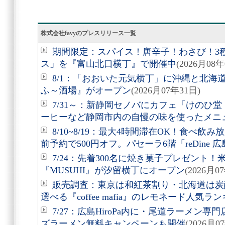
株式会社favyのプレスリリース一覧
期間限定：スパイス！唐辛子！わさび！3
ス」を『富山北口横丁』で開催中
(2026月08年
8/1：「おおいた元気横丁」に沖縄と北海
ふ～酒場』がオープン
(2026月07年31日)
7/31～：新静岡セノバにカフェ「けのひ
ーヒーなど静岡市内の自慢の味を使ったメニ
8/10~8/19：最大4時間滞在OK！食べ飲
前予約で500円オフ。パセーラ6階「reDine 
7/24：先着300名に焼き菓子プレゼント
『MUSUHI』が汐留横丁にオープン
(2026月0
販売調査：東京は和紅茶割り・北海道は炭
選べる『coffee mafia』のレモネード人気
7/27：広島HiroPa内に・尾道ラーメン
ズラーメン無料キャンペーンも開催
(2026月0