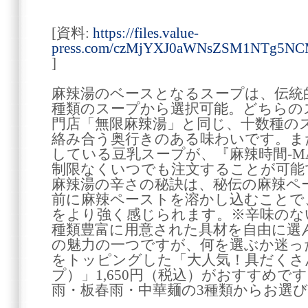
[資料:
https://files.value-
press.com/czMjYXJ0aWNsZSM1NTg5N
]
麻辣湯のベースとなるスープは、伝統
種類のスープから選択可能。どちらの
門店「無限麻辣湯」と同じ、十数種の
絡み合う奥行きのある味わいです。ま
している豆乳スープが、『麻辣時間-MAL
制限なくいつでも注文することが可能
麻辣湯の辛さの秘訣は、秘伝の麻辣ペ
前に麻辣ペーストを溶かし込むことで
をより強く感じられます。※辛味のな
種類豊富に用意された具材を自由に選
の魅力の一つですが、何を選ぶか迷っ
をトッピングした「大人気！具だくさ
プ）」1,650円（税込）がおすすめで
雨・板春雨・中華麺の3種類からお選