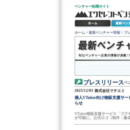
ベンチャー
転職サイト
ホーム
>
最新ベンチャー情報
>
プ
プレスリリース
ベ
2025/12/03
株式会社マチエミ
個人VTuber向け物販支援サ
らせ
VTuber物販支援サービス「ブ
が可能に。公式ロゴ（制作：藤