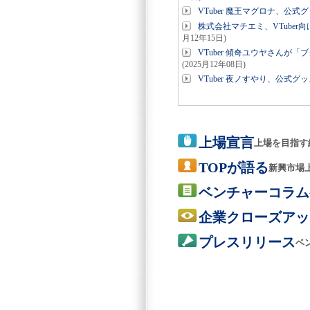
VTuber 魔王マグロナ、公
株式会社マチエミ、VTuber
月12年15日)
VTuber 傾奇ユウヤさん
(2025月12年08日)
VTuber 夜ノすやり、公式
上場宣言
上場を目指す
TOPが語る
新興市場
ベンチャーコラム
企業クローズアッ
プレスリリース
ベ