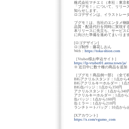
株式会社マチエミ（本社：東京都
「ブグモ！」について、リリース
知らせします。
ロゴデザインは、イラストレー
ブグモ！は、当社のエンタメ物販
品質・配送代行を同時に実現する新
本リリースに先立ち、サービスロ
に向けた準備を進めてまいりま
[ロゴデザイン]
ロゴ制作：藤花しおん
Web：
https://toka-shion.com
［Vtuber様お申込サイト］
https://lp-vtuber01.arena.town/ja/
※ 近日中に数十種の商品を追加
［ブグモ！商品例一部］（全て
BIGアクリルスタンド：1点から4
BIGアクリルキーホルダー：1点か
BIG缶バッジ：1点から350円
アクリルスタンド：1点から340
アクリルキーホルダー：1点から2
缶バッジ：1点から160円
缶ミラー：1点から210円
ランチトートバッグ：10点から@
[Xアカウント]
https://x.com/vgumo_com