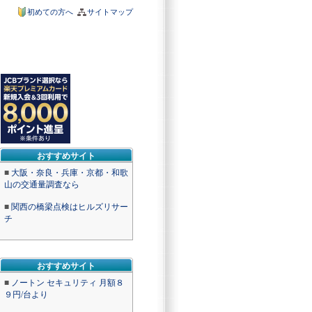
初めての方へ
サイトマップ
おすすめサイト
■
大阪・奈良・兵庫・京都・和歌
山の交通量調査なら
■
関西の橋梁点検はヒルズリサー
チ
おすすめサイト
■
ノートン セキュリティ 月額８
９円/台より