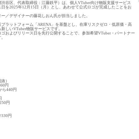
渋谷区、代表取締役：江藤鉄平）は、個人VTuber向け物販支援サービス
日を2025年12月15日（月）とし、あわせて公式ロゴが完成したことをお
ター／デザイナーの藤花しおん氏が担当しました。
プラットフォーム「ARENA」を基盤とし、在庫リスクゼロ・低原価・高
しいVTuber物販サービスです。
ゴおよびリリース日を先行公開することで、参加希望VTuber・パートナー
す。
税抜）
60円
ら440円
円
50円
330円