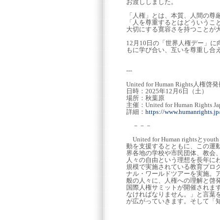
お渡ししました。
「人権」とは、本質、人間の尊
「人を尊重するとはどういうこ
大切にする寛容さを持つことが
12月10日の「世界人権デー」に向けても
もに学び合い、互いを尊重し合
---
United for Human Rights
日時：2025年12月6日（土）
場所：秋葉原
主催：United for Human Rights Ja
詳細：
https://www.humanrights.jp
－－－
United for Human righ
動を支援するとともに、この運
界各地の学校や市民団体、教会
人々の自由という理想を長年に
規模で実施されている教育プログ
ナル・ワールドツアーを実施。
般の人々に、人権への理解と啓
国際人権サミットが開催されます
なければなりません。」と言葉
が広がっていきます。そして「