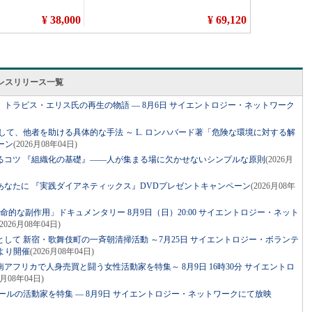
レスリリース一覧
トラビス・エリス氏の再生の物語 ― 8月6日 サイエントロジー・ネットワーク
して、他者を助ける具体的な手法 ～ L. ロンハバード著「危険な環境に対する解
ーン
(2026月08年04日)
るコツ 『組織化の基礎』――人が集まる場に欠かせないシンプルな原則
(2026月
あなたに 『実践ダイアネティックス』DVDプレゼントキャンペーン
(2026月08年
命的な副作用」ドキュメンタリー 8月9日（日）20:00 サイエントロジー・ネット
(2026月08年04日)
して 新宿・歌舞伎町の一斉朝清掃活動 ～7月25日 サイエントロジー・ボランテ
より開催
(2026月08年04日)
アフリカで人身売買と闘う女性活動家を特集～ 8月9日 16時30分 サイエントロ
6月08年04日)
ールの活動家を特集 ― 8月9日 サイエントロジー・ネットワークにて放映