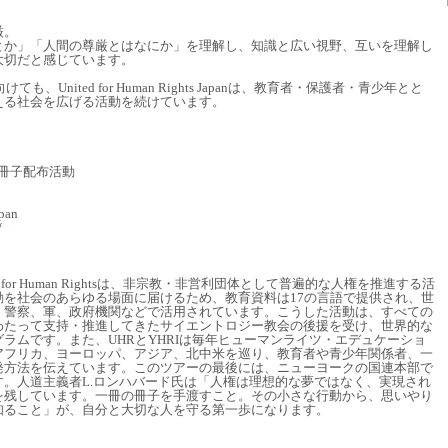
厳。
とか」「人間の尊厳とはなにか」を理解し、知識と広い視野、互いを理解し
大切だと感じています。
、United for Human Rights Japanは、教育者・保護者・青少年とと
える社会を広げる活動を続けています。
人権啓発冊子配布活動
pan
/
tsとyouth for Human Rightsは、非宗教・非営利団体として普遍的な人権を推進する活
動を社会のあらゆる場面に届けるため、教育資料は17の言語で提供され、世
、警察、軍、政府機関などで活用されています。こうした活動は、すべての
わたって支持・推進してきたサイエントロジー教会の後援を受け、世界的な
ラムです。また、UHRとYHRIは毎年ヒューマンライツ・エデュケーショ
アフリカ、ヨーロッパ、アジア、北中米を巡り、教育者や青少年関係者、一
発方法を伝えています。このツアーの最後には、ニューヨークの国連本部で
。人道主義者L.ロンハバード氏は「人権は理想的な夢ではなく、実現され
を残しています。一冊の冊子を手渡すこと。その小さな行動から、思いやり
知ること」が、自分と大切な人を守る第一歩になります。