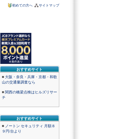
初めての方へ
サイトマップ
おすすめサイト
■
大阪・奈良・兵庫・京都・和歌
山の交通量調査なら
■
関西の橋梁点検はヒルズリサー
チ
おすすめサイト
■
ノートン セキュリティ 月額８
９円/台より