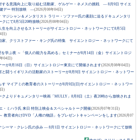
する意識向上に取り組む活動家、ゲルゲー・ネメスの挑戦 ― 8月9日 サイエ
健デー 特別放映 ―
(2026月08年04日)
？ マジシャン＆メンタリスト ラリー・ソファー氏の素顔に迫るドキュメンタリ
クにて8月5日20時放映
(2026月08年04日)
人生を向上させるストーリーがサイエントロジー・ネットワークにて8月5日
4日)
動家、クリストファー・キング氏の特集 サイエントロジー・ネットワークにて
理を学ぶ夜 ～「個人の能力を高める」セミナーが8月14日（金）サイエントロジ
8年04日)
ーが8月16日（日）サイエントロジー東京にて開催されます
(2026月08年04日)
害と闘うイギリスの活動家のストーリーが8月9日 サイエントロジー・ネットワー
す マイアミの教育者のストーリーが8月9日(日)サイエントロジー・ネットワー
3日)
クよりドキュメンタリー映画「MULLY」8月8日（土）夜20時から放映されま
エ・ミハラ氏 来日 特別上映会＆スペシャルトーク開催
(2026月07年31日)
～ 教育者向けDVD「人権の物語」をプレゼントキャンペーンをします
(2026月07
シーマ・クレシ氏の歩み ― 8月1日 サイエントロジー・ネットワークにて放映