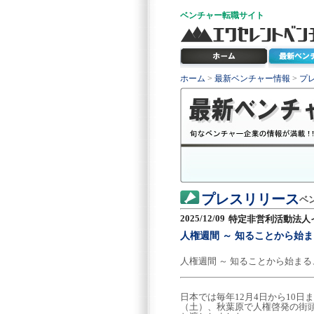
ベンチャー
転職サイト
ホーム
>
最新ベンチャー情報
>
プ
プレスリリース
ベ
2025/12/09
特定非営利活動法人
人権週間 ～ 知ることから始
人権週間 ～ 知ることから始ま
日本では毎年12月4日から10日
（土）、秋葉原で人権啓発の街