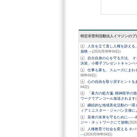
特定非営利活動法人イマジンのプ
人生を立て直し人権を訴える、
放映 ―
(2026月08年04日)
自分自身の心を守る方法、 そ
決策」小冊子プレゼントキャンペ
仕事も家も、スムーズにまわ
08年04日)
心の自由を取り戻すヒントを
04日)
「暴力の処方箋: 精神医学の致
ワークでアンコール放送されます
継続的な地域美化活動の一環と
ィアミニスター・ジャパン主催に
若者の未来を守るために――南
ジー・ネットワークにて放映
(202
人権教育で社会を変える ネパ
―
(2026月08年04日)