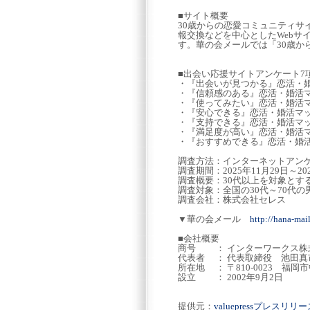
■サイト概要
30歳からの恋愛コミュニティ
報交換などを中心としたWebサ
す。華の会メールでは「30歳
■出会い応援サイトアンケート7
・『出会いが見つかる』恋活・婚
・『信頼感のある』恋活・婚活
・『使ってみたい』恋活・婚活
・『安心できる』恋活・婚活
・『支持できる』恋活・婚活マ
・『満足度が高い』恋活・婚活
・『おすすめできる』恋活・婚活
調査方法：インターネットアン
調査期間：2025年11月29日～20
調査概要：30代以上を対象とす
調査対象：全国の30代～70代の男
調査会社：株式会社セレス
▼華の会メール
http://hana-mail
■会社概要
商号 ： インターワークス株
代表者 ： 代表取締役 池田真
所在地 ： 〒810-0023 福岡
設立 ： 2002年9月2日
提供元：
valuepressプレスリ