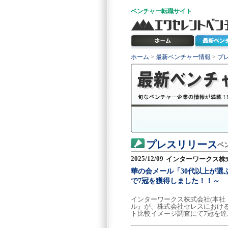
ベンチャー
転職サイト
ホーム
>
最新ベンチャー情報
>
プ
プレスリリース
ベ
2025/12/09
インターワークス株
華の会メール「30代以上が選
で7冠を獲得しました！！～
インターワークス株式会社(本社
ル』が、株式会社セレスにおける
ト比較イメージ調査にて7冠を達成しまし