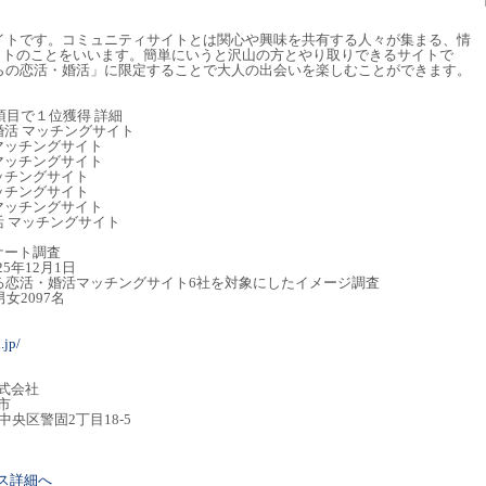
サイトです。コミュニティサイトとは関心や興味を共有する人々が集まる、情
イトのことをいいます。簡単にいうと沢山の方とやり取りできるサイトで
からの恋活・婚活」に限定することで大人の出会いを楽しむことができます。
項目で１位獲得 詳細
活 マッチングサイト
マッチングサイト
マッチングサイト
マッチングサイト
ッチングサイト
マッチングサイト
 マッチングサイト
ケート調査
25年12月1日
る恋活・婚活マッチングサイト6社を対象にしたイメージ調査
女2097名
.jp/
式会社
市
市中央区警固2丁目18-5
リース詳細へ