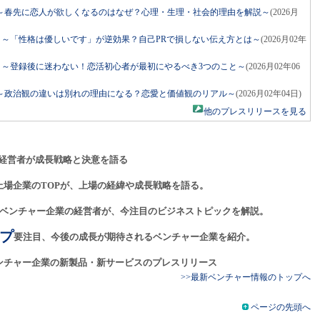
～春先に恋人が欲しくなるのはなぜ？心理・生理・社会的理由を解説～
(2026月
ネル」～「性格は優しいです」が逆効果？自己PRで損しない伝え方とは～
(2026月02年
ネル」～登録後に迷わない！恋活初心者が最初にやるべき3つのこと～
(2026月02年06
～政治観の違いは別れの理由になる？恋愛と価値観のリアル～
(2026月02年04日)
他のプレスリリースを見る
経営者が成長戦略と決意を語る
上場企業のTOPが、上場の経緯や成長戦略を語る。
ベンチャー企業の経営者が、今注目のビジネストピックを解説。
プ
要注目、今後の成長が期待されるベンチャー企業を紹介。
ンチャー企業の新製品・新サービスのプレスリリース
>>最新ベンチャー情報のトップへ
ページの先頭へ