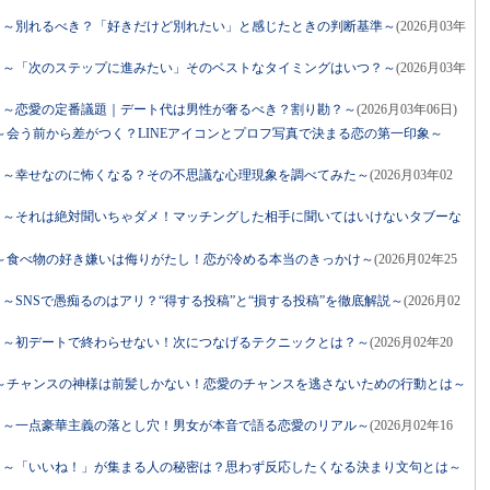
ネル」～別れるべき？「好きだけど別れたい」と感じたときの判断基準～
(2026月03年
ネル」～「次のステップに進みたい」そのベストなタイミングはいつ？～
(2026月03年
ネル」～恋愛の定番議題｜デート代は男性が奢るべき？割り勘？～
(2026月03年06日)
会う前から差がつく？LINEアイコンとプロフ写真で決まる恋の第一印象～
ネル」～幸せなのに怖くなる？その不思議な心理現象を調べてみた～
(2026月03年02
ネル」～それは絶対聞いちゃダメ！マッチングした相手に聞いてはいけないタブーな
～食べ物の好き嫌いは侮りがたし！恋が冷める本当のきっかけ～
(2026月02年25
ル」～SNSで愚痴るのはアリ？“得する投稿”と“損する投稿”を徹底解説～
(2026月02
ネル」～初デートで終わらせない！次につなげるテクニックとは？～
(2026月02年20
～チャンスの神様は前髪しかない！恋愛のチャンスを逃さないための行動とは～
ネル」～一点豪華主義の落とし穴！男女が本音で語る恋愛のリアル～
(2026月02年16
ネル」～「いいね！」が集まる人の秘密は？思わず反応したくなる決まり文句とは～