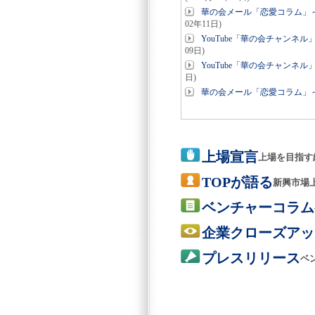
華の会メール「恋愛コラム」
02年11日)
YouTube「華の会チャン
09日)
YouTube「華の会チャン
日)
華の会メール「恋愛コラム」
上場宣言
上場を目指す
TOPが語る
新興市場
ベンチャーコラム
企業クローズアッ
プレスリリース
ベ