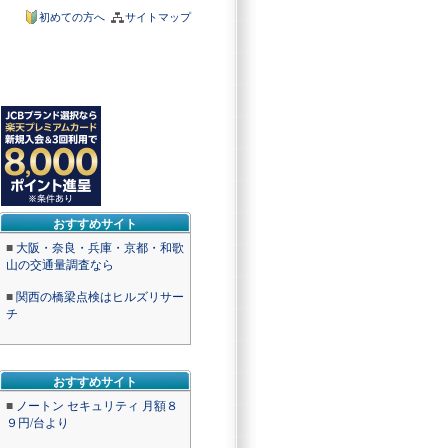
初めての方へ
サイトマップ
おすすめサイト
■
大阪・奈良・兵庫・京都・和歌
山の交通量調査なら
■
関西の橋梁点検はヒルズリサー
チ
おすすめサイト
■
ノートン セキュリティ 月額８
９円/台より