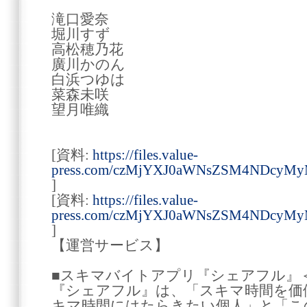
滝口愛奈
堀川すず
高松穂乃花
廣川かのん
白浜つゆは
菜森未咲
望月唯織
[資料:
https://files.value-
press.com/czMjYXJ0aWNsZSM4NDcyM
]
[資料:
https://files.value-
press.com/czMjYXJ0aWNsZSM4NDcyMy
]
【運営サービス】
■スキマバイトアプリ『シェアフル』
『シェアフル』は、「スキマ時間を価
キマ時間にはたらきたい個人」と「こ