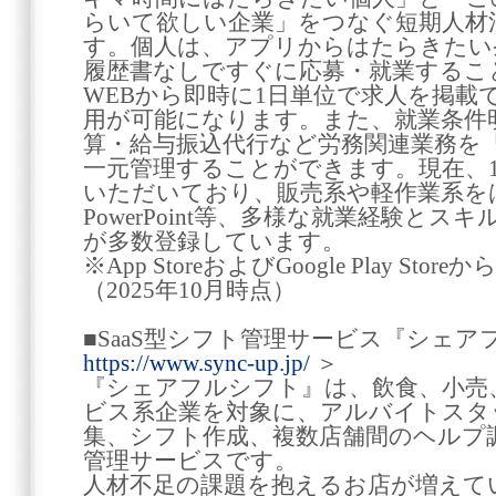
らいて欲しい企業」をつなぐ短期人材
す。個人は、アプリからはたらきたい
履歴書なしですぐに応募・就業するこ
WEBから即時に1日単位で求人を掲載
用が可能になります。また、就業条件
算・給与振込代行など労務関連業務を
一元管理することができます。現在、1,
いただいており、販売系や軽作業系をはじ
PowerPoint等、多様な就業経験と
が多数登録しています。
※App StoreおよびGoogle Play S
（2025年10月時点）
■SaaS型シフト管理サービス『シェア
https://www.sync-up.jp/
＞
『シェアフルシフト』は、飲食、小売
ビス系企業を対象に、アルバイトスタ
集、シフト作成、複数店舗間のヘルプ調
管理サービスです。
人材不足の課題を抱えるお店が増えて