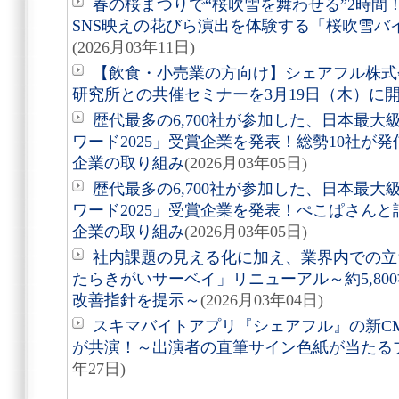
春の桜まつりで“桜吹雪を舞わせる”2時間
SNS映えの花びら演出を体験する「桜吹雪バ
(2026月03年11日)
【飲食・小売業の方向け】シェアフル株式
研究所との共催セミナーを3月19日（木）に
歴代最多の6,700社が参加した、日本最
ワード2025」受賞企業を発表！総勢10社が
企業の取り組み
(2026月03年05日)
歴代最多の6,700社が参加した、日本最
ワード2025」受賞企業を発表！ぺこぱさん
企業の取り組み
(2026月03年05日)
社内課題の見える化に加え、業界内での立
たらきがいサーベイ」リニューアル～約5,800
改善指針を提示～
(2026月03年04日)
スキマバイトアプリ『シェアフル』の新C
が共演！～出演者の直筆サイン色紙が当たる
年27日)