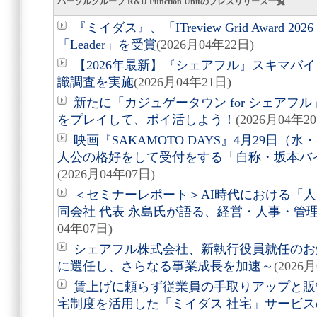
パーソルグループ R&D Function Unitのプレスリリース一覧
『ミイダス』、「ITreview Grid Award 2
「Leader」を受賞
(2026月04年22日)
【2026年最新】『シェアフル』スキマバ
識調査を実施
(2026月04年21日)
新たに「カジュゲータウン for シェアフ
をプレイして、ポイ活しよう！
(2026月04年2
映画『SAKAMOTO DAYS』4月29日
人公の格好をして受付をする「自称・坂本バ
(2026月04年07日)
＜セミナーレポート＞AI時代における「人
同会社 代表 永島氏が語る、経営・人事・管
04年07日)
シェアフル株式会社、新執行役員就任のお
に選任し、さらなる事業成長を加速～
(2026
賃上げに頼らず従業員の手取りアップと販
宅制度を活用した「ミイダス 社宅」サービ