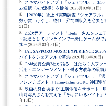
スキマバイトアプリ『シェアフル』、3/30（
ム連携（API連携）を開始
(2026月03年31日)
【2026年】賃上げ実態調査『シェアフル
数が賃上げなし、物価上昇で副収入を必要と
31日)
2.5次元アーティスト「Ibuki」さんを
～記念としてオンラインで一緒にゲームがで
施～
(2026月03年31日)
JAL SAPPORO MUSIC EXPERIENC
バイトをシェアフルで募集
(2026月03年30日)
Gold受賞企業3社が語る「はたらく人ファ
活用・エンゲージメント・働き方改革の最前
スキマバイトアプリ『シェアフル』、「選
フレンチビストロ Tchin-Tchin GORO 神田
映画の舞台挨拶で“主演俳優をサポート！映
山時聡真さんを支える「そばにいるバイト」
年13日)