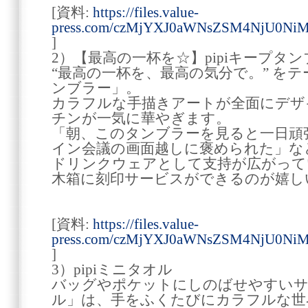
[資料:
https://files.value-
press.com/czMjYXJ0aWNsZSM4NjU0Ni
]
2）【最高の一杯を☆】pipiキープタ
“最高の一杯を、最高の気分で。” をテ
ンブラー」。
カラフルな手描きアートが全面にデザ
チンが一気に華やぎます。
「朝、このタンブラーを見ると一日頑
イン会議の画面越しに褒められた」な
ドリンクウェアとして支持が広がって
木箱に刻印サービスができるのが嬉し
[資料:
https://files.value-
press.com/czMjYXJ0aWNsZSM4NjU0Ni
]
3）pipiミニタオル
バッグやポケットにしのばせやすいサイ
ル」は、手をふくたびにカラフルな世