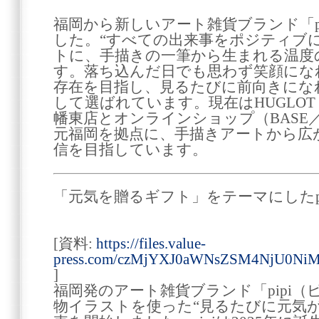
福岡から新しいアート雑貨ブランド「p
した。“すべての出来事をポジティブ
トに、手描きの一筆から生まれる温度
す。落ち込んだ日でも思わず笑顔にな
存在を目指し、見るたびに前向きにな
して選ばれています。現在はHUGLO
幡東店とオンラインショップ（BASE／pi
元福岡を拠点に、手描きアートから広
信を目指しています。
「元気を贈るギフト」をテーマにしたp
[資料:
https://files.value-
press.com/czMjYXJ0aWNsZSM4NjU0N
]
福岡発のアート雑貨ブランド「pipi
物イラストを使った“見るたびに元気