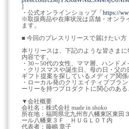
press.com/czMjYXJ0aWNsZSM4NjU0N
]
・公式オンラインショップ「
https://w
※取扱商品や在庫状況は店舗・オンラ
ます。
■ 今回のプレスリリースで届けたい方
本リリースは、下記のような皆さまに
内容です。
・30～50代の女性、ママ層、ハンド
・クリスマスや誕生日、母の日・父の
ギフト提案を探しているメディア関係
・ローカル発のクリエイティブブラン
ーリーを持つプロダクトに関心のある
▼会社概要
会社名：株式会社 made in shoko
所在地：福岡県北九州市八幡東区東田
ール八幡東３Ｆ ＨＵＧＬＯＴ内
代表者：藤嶋 章子