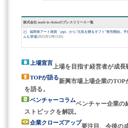
株式会社 made in shokoのプレスリリース一覧
福岡発アート雑貨「pipi」から“元気を贈るギフト”発売開始
ムも登場
(2025月12年11日)
上場宣言
上場を目指す経営者が成長
TOPが語る
新興市場上場企業のTO
を語る。
ベンチャーコラム
ベンチャー企業の
ストピックを解説。
企業クローズアップ
要注目、今後の