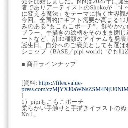
売を開始しました。pipiは2025年
者でありアーティストのShokoが「
に変える魔法」をテーマに描く世界観
今回、全国的にギフト需要が高まる1
みのある“もこもこポーチ”、鮮やか
ブラー、手描きの絵柄をそのまま閉じ
ートなど、計30種類のアイテムを発
誕生日、自分へのご褒美としても選ば
ショップ（BASE／pipi-world）で
■ 商品ラインナップ
[資料:
https://files.value-
press.com/czMjYXJ0aWNsZSM4NjU0Ni
]
1）pipiもこもこポーチ
柔らかい手触りと手描きイラストのぬく
No.1。