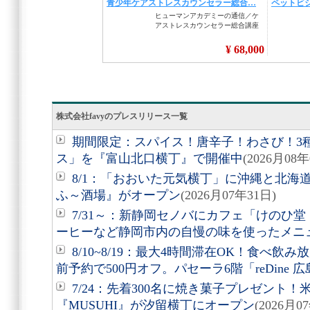
株式会社favyのプレスリリース一覧
期間限定：スパイス！唐辛子！わさび！3
ス」を『富山北口横丁』で開催中
(2026月08年
8/1：「おおいた元気横丁」に沖縄と北海
ふ～酒場』がオープン
(2026月07年31日)
7/31～：新静岡セノバにカフェ「けのひ
ーヒーなど静岡市内の自慢の味を使ったメニ
8/10~8/19：最大4時間滞在OK！食べ飲
前予約で500円オフ。パセーラ6階「reDine 
7/24：先着300名に焼き菓子プレゼント
『MUSUHI』が汐留横丁にオープン
(2026月0