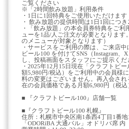
ご覧ください
※「2時間飲み放題」利用条件
・1日に1回特典をご使用いただけます
・ 飲み放題の提供時間は1日1回につき
・「飲み放題」の本会員券特典をご利
ューを1品/人ご注文が必要となります
のメニューが対象となります）
・サービスをご利用の際は、ご来店中
ビール100 を付けてSNS（Instagram、
し、投稿画面をスタッフにご提示くだ
・2025年12月15日現在「クラフトビー
額5,980円/税込）をご利用中の会員
料の変更はございません。再入会され
在の会員価格である月額6,980円（税
■ 『クラフトビール100』店舗一覧
■『クラフトビール100 札幌』
住所：札幌市中央区南1条西4丁目1番地1 
「ODORiBA 大通バル」オドリバ席 内