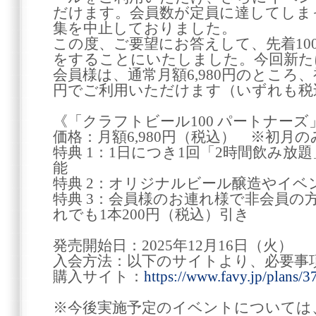
だけます。会員数が定員に達してしま
集を中止しておりました。
この度、ご要望にお答えして、先着10
をすることにいたしました。今回新た
会員様は、通常月額6,980円のところ、初月
円でご利用いただけます（いずれも税
《「クラフトビール100 パートナーズ
価格：月額6,980円（税込） ※初月のみ
特典 1：1日につき1回「2時間飲み放
能
特典 2：オリジナルビール醸造やイベ
特典 3：会員様のお連れ様で非会員の
れでも1本200円（税込）引き
発売開始日：2025年12月16日（火）
入会方法：以下のサイトより、必要事
購入サイト：
https://www.favy.jp/plans/3
※今後実施予定のイベントについては