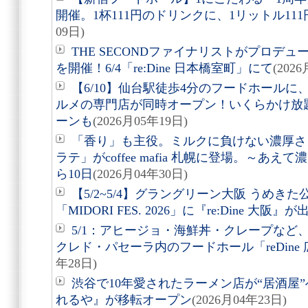
開催。1杯111円のドリンクに、1リットル11
09日)
THE SECONDファイナリストがプロデ
を開催！6/4「re:Dine 日本橋室町」にて
(202
【6/10】仙台駅徒歩4分のフードホール
ルメの専門店が同時オープン！いくらかけ放
ーンも
(2026月05年19日)
「香り」も主役。ミルクに負けない濃厚さ
ラテ」がcoffee mafia 札幌に登場。～あ
ら10日
(2026月04年30日)
【5/2~5/4】グラングリーン大阪 うめき
「MIDORI FES. 2026」に『re:Dine 大阪』が
5/1：アヒージョ・海鮮丼・クレープなど
クレド・パセーラ内のフードホール「reDine
年28日)
渋谷で10年愛されたラーメン店が“居酒屋
れるや』が移転オープン
(2026月04年23日)