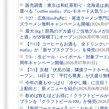
販売調査：東京は和紅茶割り・北海道は炭
選べる『coffee mafia』のレモネード人気
7/27：広島HiroPa内に・尾道ラーメン
ズラーメン無料キャンペーンも開催
(2026月0
最大1kg！群馬のデカ盛りご当地グルメが汐
と酒』が汐留横丁にオープン
(2026月07年10日
【7/13】コーヒーもお酒も、全ドリンクいつ
mafia』が「新サブスクプラン」を発売
(2026
7/3~：生ビール・ハイボール・対象フード
周年キャンペーン開催
(2026月07年01日)
【7/1】京都「伏見の湯」隣接フードホー
ープン。14日まで「平打ち蕎麦」が大盛り無
今年の夏もやっぱり「冷やし麺」に注目！f
上動向と、新メニューを紹介
(2026月06年29日
飲めば飲むほどお得に！クラフトビールが
プランを『クラフトビール100』が発売
(202
【新宿フードホール】1にこだわる「1周年