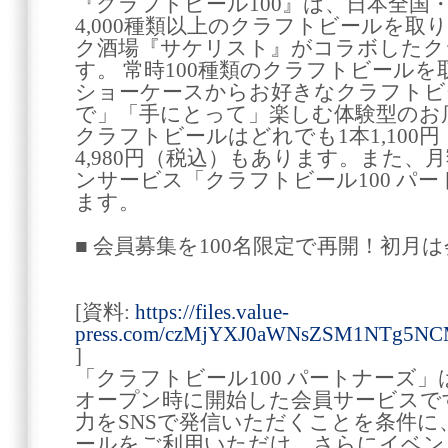
『クラフトビール100』は、日本全国
4,000種類以上のクラフトビールを取り
ク酒場『サケリスト』がコラボしたク
す。 常時100種類のクラフトビール
ショーケースからお好きなクラフトビ
で」「手にとって」楽しむ体験型のお
クラフトビールはどれでも1本1,100
4,980円（税込）もあります。また
ンサービス「クラフトビール100 パ
ます。
■ 会員募集を100名限定で再開！初月は会
[資料:
https://files.value-
press.com/czMjYXJ0aWNsZSM1NTg5N
]
「クラフトビール100 パートナーズ」は
オープン時に開始した会員サービスで
力をSNSで発信いただくことを条件
ールをご利用いただけ、さらにイベン