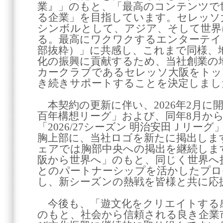
業』」のもと、「最高のコンテンツで
る企業」を目指しています。セレッソ
シンボルとして、アジア、そして世界
る。最高にワクワクするエンターテイ
部抜粋）」に共感し、これまで同様、
化の振興に貢献するため、当社創業の
カークラブであるセレッソ大阪をトッ
き続きサポートすることを決定しまし
本契約の更新に伴い、2026年2月に
百年構想リーグ」および、同年8月か
「2026/27シーズン 明治安田Ｊリー
胸上部に、当社ロゴを新たに掲出しま
ェアでは胸部中央への掲出を継続しま
阪から世界へ」のもと、同じく世界へ
とのパートナーシップを活かしたプロ
し、新シーズンの熱戦を皆様と共に応
今後も、「遊文化をクリエイトする
のもと、社会から信頼される良き企業