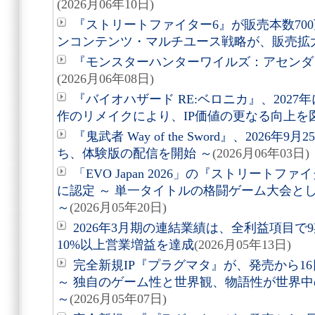
(2026月06年10日)
『ストリートファイター6』が販売本数70
ンコンテンツ・マルチユース戦略が、販売拡
『モンスターハンターワイルズ：アセンダン
(2026月06年08日)
『バイオハザード RE:ベロニカ』、2027
作のリメイクにより、IP価値の更なる向上を図
『鬼武者 Way of the Sword』、2026
ち、体験版の配信を開始 ～
(2026月06年03日)
「EVO Japan 2026」の『ストリート
に認定 ～ 単一タイトルの格闘ゲーム大会と
～
(2026月05年20日)
2026年3月期の連結業績は、全利益項目で
10%以上営業増益を達成
(2026月05年13日)
完全新規IP『プラグマタ』が、発売から16
～ 独自のゲーム性と世界観、物語性が世界
～
(2026月05年07日)