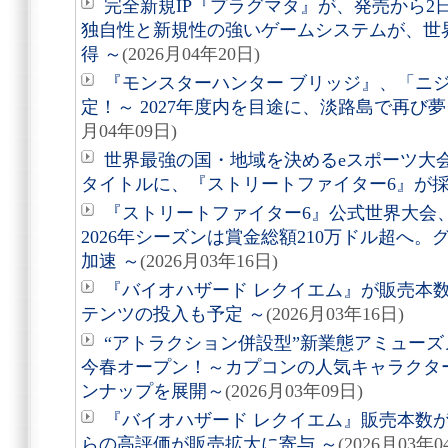
完全新規IP『プラグマタ』が、発売から2
独自性と新規性の強いゲームシステムが、世
得 ～
(2026月04年20日)
『モンスターハンター ブリッジ』、「ニ
定！～ 2027年度内を目途に、淡路島で再び
月04年09日)
世界最強の国・地域を決めるeスポーツ大会「Espo
タイトルに、『ストリートファイター6』が
『ストリートファイター6』公式世界大会
2026年シーズンは賞金総額210万ドル超へ
加速 ～
(2026月03年16日)
『バイオハザード レクイエム』が販売本数
テンツの投入も予定 ～
(2026月03年16日)
“アトラクション併設型”新業態アミューズメ
今春オープン！～カプコンの人気キャラクタ
ンナップを展開～
(2026月03年09日)
『バイオハザード レクイエム』販売本数が
らの高評価が販売拡大に寄与 ～
(2026月03年0