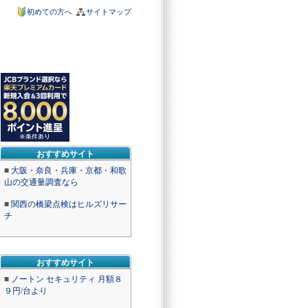
初めての方へ
サイトマップ
おすすめサイト
■
大阪・奈良・兵庫・京都・和歌
山の交通量調査なら
■
関西の橋梁点検はヒルズリサー
チ
おすすめサイト
■
ノートン セキュリティ 月額８
９円/台より