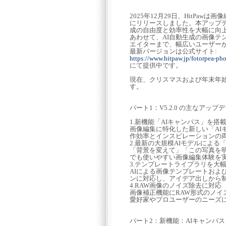
2025年12月29日、HitPawは画像
にリリースしました。本アップデ
成の自由度と効率性を大幅に向
あわせて、AI自動生成の画像
エイターまで、幅広いユーザー
最新バージョンは公式サイト:
https://www.hitpaw.jp/fotorpea-ph
にて提供中です。
現在、クリスマスおよび年末年
す。
パート1：V5.2.0 の主なアップ
1.新機能「AIキャンバス」を搭
画像編集に特化した新しい「A
作効率とインスピレーションの
2.最新の大規模AIモデルによ
「背景を変えて」「この写真を
でも使いやすい画像編集体験を
3.テンプレートライブラリを大
AIによる画像テンプレートおよ
ンに対応し、アイデア出しから
4.RAW画像のノイズ除去に対応
画像補正機能にRAW形式のノ
愛好家やプロユーザーのニーズ
パート2：新機能：AIキャンバス（AI