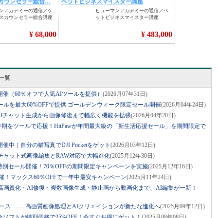
ス一覧
を開催（60％オフで人気AIツールを提供）
(2026月07年31日)
集ツールを最大60%OFFで提供 ゴールデンウィーク限定セール開催
(2026月04年24日)
.4.0公開 AIチャット生成から画像修復まで幅広く機能を拡張
(2026月04年20日)
新学期をツールで応援！HitPawが年間最大級の「新生活応援セール」を期間限定で
催中｜自分の猫写真でDJI Pocketをゲット
(2026月03年12日)
2.0 公開、チャット式画像編集とRAW対応で大幅進化
(2025月12年30日)
yクリスマス特別セール開催！70％OFFの期間限定キャンペーンを実施
(2025月12年16日)
ー開催！マックス60％OFFで一年中最安キャンペーン
(2025月11年24日)
.1.0登場 ― 高画質化・AI修復・複数画像生成・静止画から動画化まで、AI編集が一新！
.0 正式リリース ―― 高画質画像処理とAIクリエイションが新たな進化へ
(2025月09年12日)
w全ソフトが特別価格で25%OFF！今すぐお得にゲット！
(2025月08年08日)