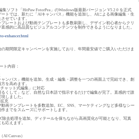
編集ソフト「HitPaw FotorPea」のWindows版最新バージョン V5.2.0 を正式
ートでは、新たに「AIキャンバス」機能を追加し、AIによる画像編集・生
上させています。
テンプレートおよび動画テンプレートも多数刷新し、デザイン初心者からクリ
が直感的に高品質なビジュアルコンテンツを制作できるようになりました。
oto-enhancer.html
始の期間限定キャンペーンを実施しており、年間最安値でご購入いただけま
デート内容：
載
Iキャンバス」機能を追加。生成・編集・調整を一つの画面上で完結でき、創
両方を高めます。
る「チャット式編集」に対応
明るくして」など、自然な日本語で指示するだけで編集が完了。直感的で誰
実現しました。
幅拡充
び動画テンプレートを多数追加。EC、SNS、マーケティングなど多様なシー
制作までをスムーズにサポートします。
イズ除去処理を追加。ディテールを保ちながら高画質化が可能となり、写真
にも応えます。
 Canvas）