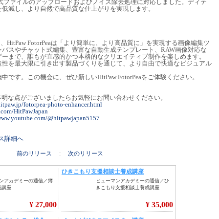
形式ファイルのアップロードおよびノイズ除去処理に対応しました。ディテ
を低減し、より自然で高品質な仕上がりを実現します。
、HitPaw FotorPeaは「より簡単に、より高品質に」を実現する画像編集ツ
ンバスやチャット式編集、豊富な自動生成テンプレート、RAW画像対応な
ザーまで、誰もが直感的かつ本格的なクリエイティブ制作を楽しめます。
の創造性を最大限に引き出す製品づくりを通じて、より自由で快適なビジュアル
。
す。この機会に、ぜひ新しいHitPaw FotorPeaをご体験ください。
についてご不明な点がございましたらお気軽にお問い合わせください。
itpaw.jp/fotorpea-photo-enhancer.html
er.com/HitPawJapan
/www.youtube.com/@hitpawjapan5157
リース詳細へ
前のリリース
:
次のリリース