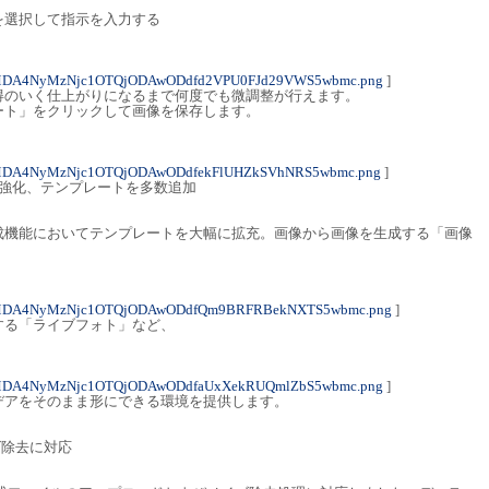
を選択して指示を入力する
4MDA4NyMzNjc1OTQjODAwODdfd2VPU0FJd29VWS5wbmc.png
]
得のいく仕上がりになるまで何度でも微調整が行えます。
ート」をクリックして画像を保存します。
4MDA4NyMzNjc1OTQjODAwODdfekFlUHZkSVhNRS5wbmc.png
]
幅強化、テンプレートを多数追加
生成機能においてテンプレートを大幅に拡充。画像から画像を生成する「画像
4MDA4NyMzNjc1OTQjODAwODdfQm9BRFRBekNXTS5wbmc.png
]
する「ライブフォト」など、
4MDA4NyMzNjc1OTQjODAwODdfaUxXekRUQmlZbS5wbmc.png
]
デアをそのまま形にできる環境を提供します。
ズ除去に対応