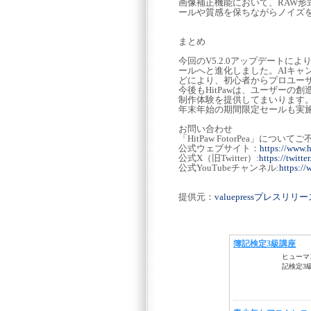
画像補正機能において、RAW
ールや質感を保ちながらノイズ
まとめ
今回のV5.2.0アップデートにより
ールへと進化しました。AIキャ
どにより、初心者からプロユー
今後もHitPawは、ユーザー
制作体験を提供してまいります
年末年始の期間限定セールも実施中で
お問い合わせ
「HitPaw FotorPea」
公式ウェブサイト：
https://www.h
公式X（旧Twitter）:
https://twitt
公式YouTubeチャンネル:
https:/
提供元：
valuepressプレスリ