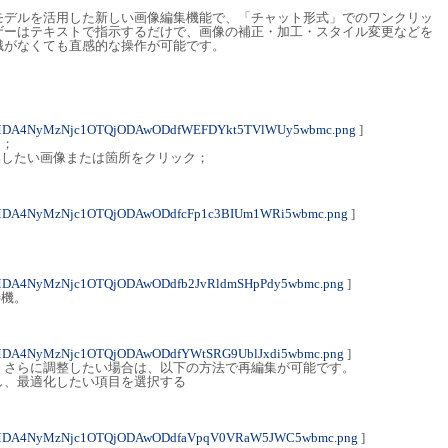
Iモデルを活用した新しい画像編集機能で、「チャット形式」でのワンクリッ
ザーはテキストで指示するだけで、画像の補正・加工・スタイル変更などを
識がなくても直感的な操作が可能です。
；
4MDA4NyMzNjc1OTQjODAwODdfWEFDYkt5TVlWUy5wbmc.png
]
ド；
集したい画像または箇所をクリック；
4MDA4NyMzNjc1OTQjODAwODdfcFp1c3BIUm1WRi5wbmc.png
]
；
MDA4NyMzNjc1OTQjODAwODdfb2JvRldmSHpPdy5wbmc.png
]
待機。
MDA4NyMzNjc1OTQjODAwODdfYWtSRG9UblJxdi5wbmc.png
]
、さらに調整したい場合は、以下の方法で再編集が可能です。
し、最適化したい項目を選択する
4MDA4NyMzNjc1OTQjODAwODdfaVpqV0VRaW5JWC5wbmc.png
]