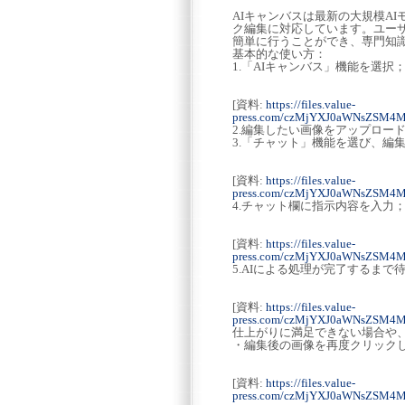
AIキャンバスは最新の大規模A
ク編集に対応しています。ユー
簡単に行うことができ、専門知
基本的な使い方：
1.「AIキャンバス」機能を選択
[資料:
https://files.value-
press.com/czMjYXJ0aWNsZSM
2.編集したい画像をアップロー
3.「チャット」機能を選び、編
[資料:
https://files.value-
press.com/czMjYXJ0aWNsZSM
4.チャット欄に指示内容を入力
[資料:
https://files.value-
press.com/czMjYXJ0aWNsZSM4
5.AIによる処理が完了するまで
[資料:
https://files.value-
press.com/czMjYXJ0aWNsZSM4
仕上がりに満足できない場合や
・編集後の画像を再度クリック
[資料:
https://files.value-
press.com/czMjYXJ0aWNsZSM