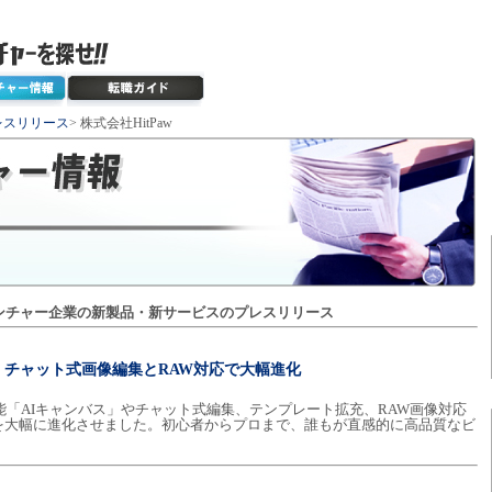
レスリリース
> 株式会社HitPaw
ンチャー企業の新製品・新サービスのプレスリリース
.2.0 公開、チャット式画像編集とRAW対応で大幅進化
2.0 は、新機能「AIキャンバス」やチャット式編集、テンプレート拡充、RAW画像対応
を大幅に進化させました。初心者からプロまで、誰もが直感的に高品質なビ