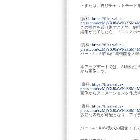
・または、再びチャットモード
[資料:
https://files.value-
press.com/czMjYXJ0aWNsZSM
この操作を繰り返すことで、納
編集が完了したら、「エクスポ
[資料:
https://files.value-
press.com/czMjYXJ0aWNsZSM
パート3：AI自動生成機能を大
本アップデートでは、AI自動
から画像」や、
[資料:
https://files.value-
press.com/czMjYXJ0aWNsZSM
画像からアニメーションを作成
[資料:
https://files.value-
press.com/czMjYXJ0aWNsZSM
多彩な表現が可能となり、アイ
パート4：RAW形式の画像ノイ