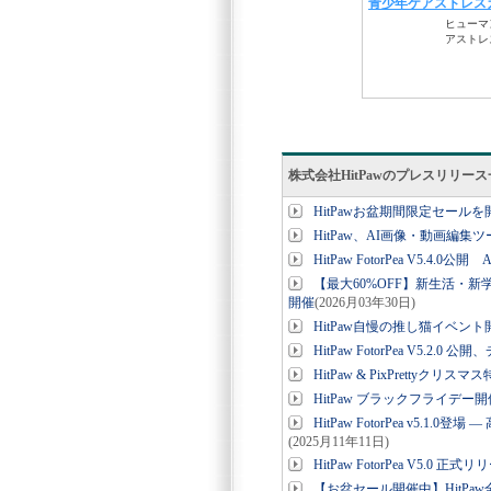
株式会社HitPawのプレスリリー
HitPawお盆期間限定セール
HitPaw、AI画像・動画編
HitPaw FotorPea V5
【最大60%OFF】新生活・
開催
(2026月03年30日)
HitPaw自慢の推し猫イベント開
HitPaw FotorPea V5.
HitPaw & PixPrett
HitPaw ブラックフライデ
HitPaw FotorPea v5
(2025月11年11日)
HitPaw FotorPea V5
【お盆セール開催中】HitPa